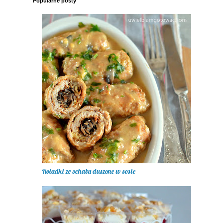
Popularne posty
Roladki ze schabu duszone w sosie