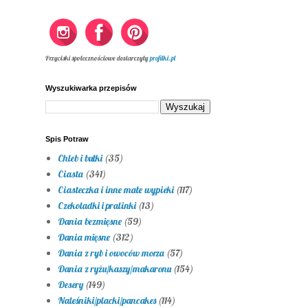
Przyciski społecznościowe dostarczyły
profilki.pl
Wyszukiwarka przepisów
Spis Potraw
Chleb i bułki
(35)
Ciasta
(341)
Ciasteczka i inne małe wypieki
(117)
Czekoladki i pralinki
(13)
Dania bezmięsne
(59)
Dania mięsne
(312)
Dania z ryb i owoców morza
(57)
Dania z ryżu/kaszy/makaronu
(154)
Desery
(149)
Naleśniki/placki/pancakes
(114)