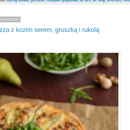
bels:
orzechy włoskie
,
pieczarki
,
Przekąski i przystawki
,
ser kozi
,
ser żółty
,
serek kozi
,
zioł
/02/2016
zza z kozim serem, gruszką i rukolą