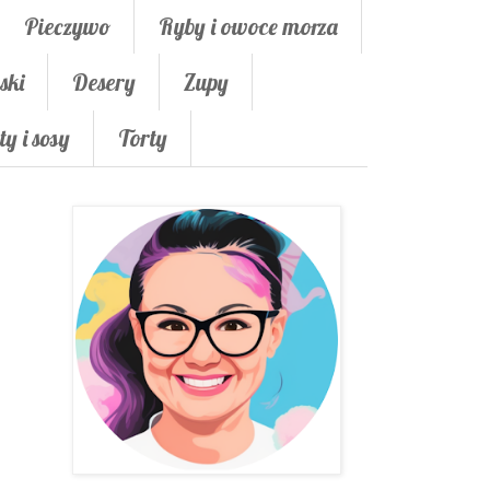
Pieczywo
Ryby i owoce morza
ski
Desery
Zupy
ty i sosy
Torty