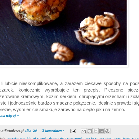
li lubicie nieskomplikowane, a zarazem ciekawe sposoby na pod
eczarek, koniecznie wypróbujcie ten przepis. Pieczone piecza
zerowane kremowym, kozim serkiem, chrupiącymi orzechami i zioł
ste i jednocześnie bardzo smaczne połączenie. Idealnie sprawdzi si
rezie, wyśmienicie smakuje zarówno na ciepło jak i na zimno.
acz więcej »
ona Kuśmierczyk
ilka_86
3 komentarze: