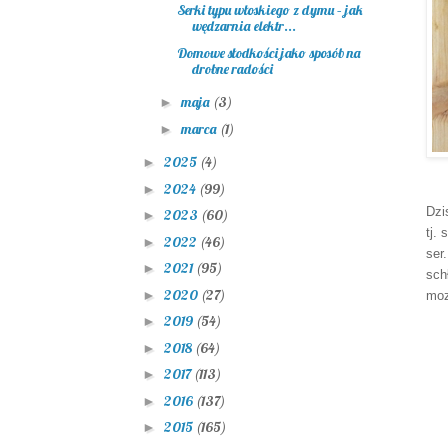
Serki typu włoskiego z dymu – jak
wędzarnia elektr...
Domowe słodkości jako sposób na
drobne radości
maja
(3)
►
marca
(1)
►
2025
(4)
►
2024
(99)
►
Dzi
2023
(60)
►
tj.
2022
(46)
►
ser
2021
(95)
►
sch
2020
(27)
►
moz
2019
(54)
►
2018
(64)
►
2017
(113)
►
2016
(137)
►
2015
(165)
►