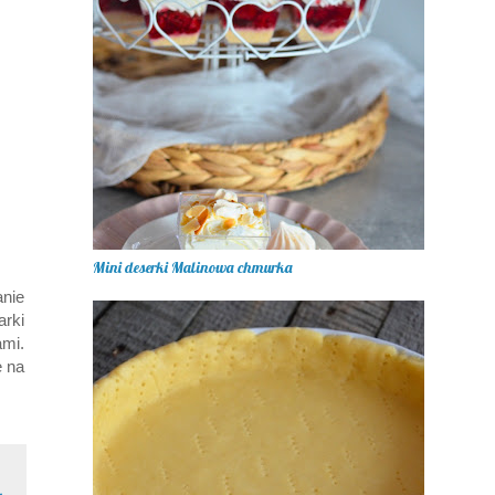
Mini deserki Malinowa chmurka
anie
rki
ami.
ę na