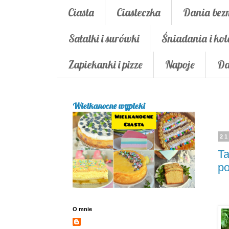
Ciasta
Ciasteczka
Dania bez
Sałatki i surówki
Śniadania i kol
Zapiekanki i pizze
Napoje
Da
Wielkanocne wypieki
21
Ta
po
O mnie