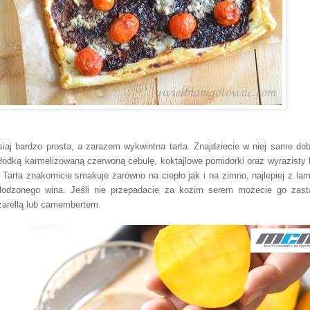
siaj bardzo prosta, a zarazem wykwintna tarta. Znajdziecie w niej same dob
 słodką karmelizowaną czerwoną cebulę, koktajlowe pomidorki oraz wyrazisty 
. Tarta znakomicie smakuje zarówno na ciepło jak i na zimno, najlepiej z la
łodzonego wina. Jeśli nie przepadacie za kozim serem możecie go zast
arellą lub camembertem.