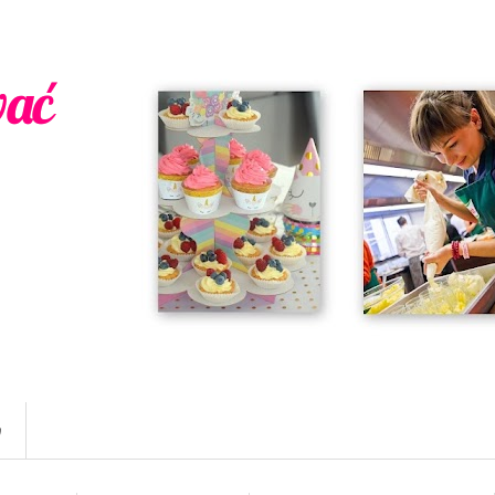
wać
w