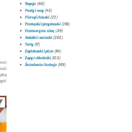
Napoje
(60)
Pasty i sosy
(43)
Pierogi i kluski
(22)
Przekąski i przystawki
(218)
Przetwory na zimę
(39)
Sałatki i surówki
(262)
Torty
(17)
Zapiekanki i pizze
(84)
Zupy i chłodniki
(123)
roci
Śniadania i kolacje
(101)
kozi
mpką
ąpić