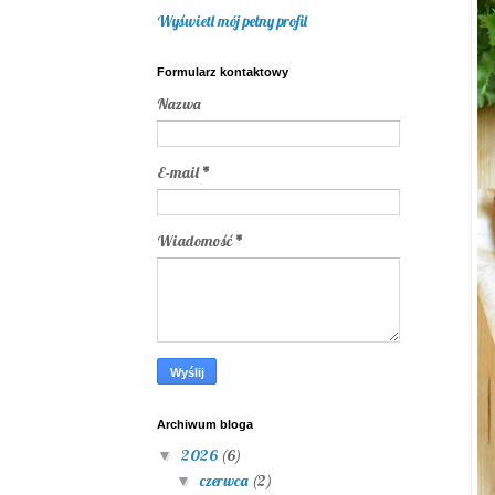
Wyświetl mój pełny profil
Formularz kontaktowy
Nazwa
E-mail
*
Wiadomość
*
Archiwum bloga
2026
(6)
▼
czerwca
(2)
▼