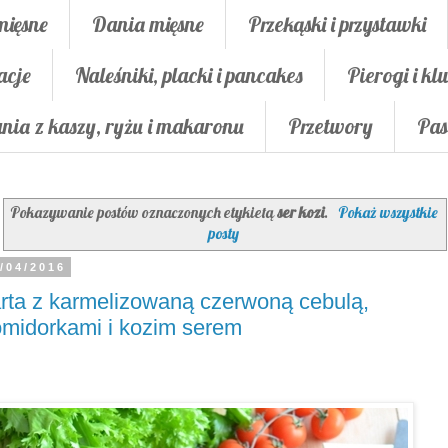
mięsne
Dania mięsne
Przekąski i przystawki
acje
Naleśniki, placki i pancakes
Pierogi i klu
nia z kaszy, ryżu i makaronu
Przetwory
Pas
Pokazywanie postów oznaczonych etykietą
ser kozi
.
Pokaż wszystkie
posty
/04/2016
rta z karmelizowaną czerwoną cebulą,
midorkami i kozim serem