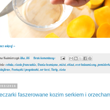
acz więcej »
ona Kuśmierczyk
ilka_86
Brak komentarzy:
bels:
cebula
,
ciasto francuskie
,
Dania bezmięsne
,
miód
,
obiad
,
ocet balsamiczny
,
pomidork
ktajlowe
,
Przekąski i przystawki
,
ser kozi
,
Tarty
,
zioła
/03/2016
eczarki faszerowane kozim serkiem i orzecham