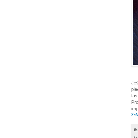
Jeś
pi
fas
Pro
imp
Zob
Il