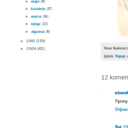
maja
(11)
►
kwietnia
(17)
►
marca
(16)
►
lutego
(21)
►
stycznia
(8)
►
2010
(259)
►
Ilona Kuśmier
2009
(152)
►
Labels:
Napoje
,
12 komen
wiosen
Pyszny
Odpow
Kaś
29