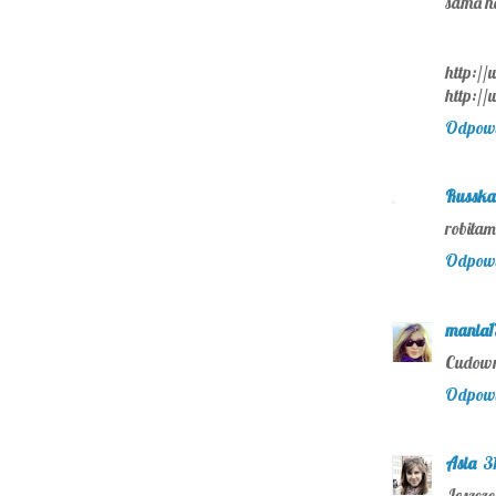
sama n
http:/
http:/
Odpow
Russka
robiła
Odpow
mania1
Cudown
Odpow
Asia
3
Jeszcze