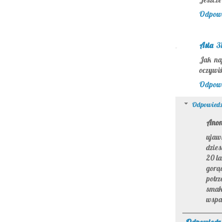
Odpow
Asia
31
Jak na
oczywiś
Odpow
Odpowiedz
Ano
ujawn
dzie
20 la
gorąc
potr
sma
wspa