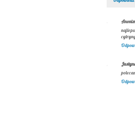
Odpowiedz
Anoni
najlep
cytryny
Odpow
Justyn
polecam
Odpow