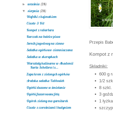
września
(28)
►
sierpnia
(28)
▼
Wafelki z kajmakiem
Ciasto 3 Bit
Kompot z rabarbaru
Kurczak na butelce piwa
Przepis Babc
Sernik jagodowy na zimno
Sałatka ogórkowo-ziemniaczana
Kompot z 
Sałatka w skorupkach
Warsztaty kulinarne w Akademii
Składniki:
Kurta Schellera i s...
600 g r
Zupa krem z zielonych ogórków
1/2 szk
Arabska sałatka Tabbouleh
8 szkl.
Ogórki duszone w śmietanie
Ogórki faszerowane fetą
3 goźdz
Ogórek zielony ma garniturek
1 łyżka
Ciasto z czereśniami i budyniem
szczyp