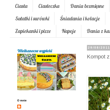
Ciasta
Ciasteczka
Dania bezmięsne
Sałatki i surówki
Śniadania i kolacje
Zapiekanki i pizze
Napoje
Dania z ka
29/08/201
Wielkanocne wypieki
Kompot z
O mnie