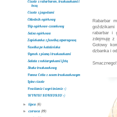
Ciasto z rabarbarem, truskawkami i
bezą
Ciasto z jagodami
Chłodnik ogórkowy
Rabarbar m
Dip ogórkowo-czosnkowy
goździkam
rabarbar i
Salsa ogórkowa
zdejmuję z 
Zapiekanka z fasolką szparagową
Gotowy kom
Fasolka po katalońsku
dzbanka i o
Dymek z pianą i truskawkami
Sałata z nektarynkami i fetą
Smacznego! 
Shake truskawkowy
Panna Cotta z sosem truskawkowym
Leśne ciasto
Powitanie i wyróżnienie :)
WYNIKI KONKURSU :)
lipca
(6)
►
czerwca
(19)
►