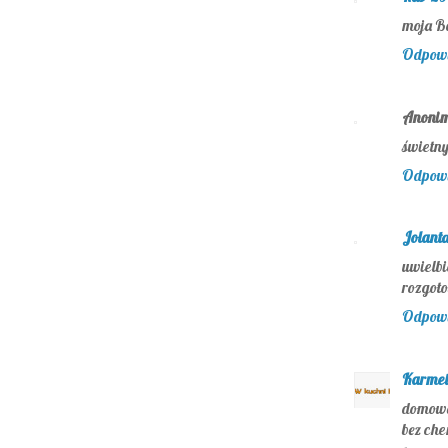
moja Ba
Odpow
Anoni
świetny
Odpow
Jolanta
uwielb
rozgot
Odpow
Karmel
domowe
bez che