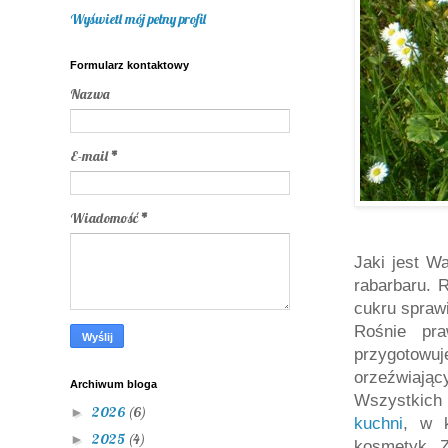
Wyświetl mój pełny profil
Formularz kontaktowy
Nazwa
E-mail
*
Wiadomość
*
Jaki jest W
rabarbaru. 
cukru sprawi
Rośnie pr
przygotow
orzeźwiając
Archiwum bloga
Wszystkic
2026
(6)
►
kuchni
, w k
2025
(4)
►
kosmetyk. 