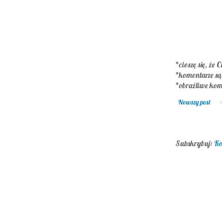
*cieszę się, że C
*komentarze s
*obraźliwe kom
Nowszy post
Subskrybuj:
Ko