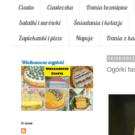
Ciasta
Ciasteczka
Dania bezmięsne
Sałatki i surówki
Śniadania i kolacje
Zapiekanki i pizze
Napoje
Dania z ka
16/08/201
Wielkanocne wypieki
Ogórki fa
O mnie