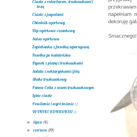
Ciasto z rabarbarem, truskawkami i
bezą
przekrawa
napełniam 
Ciasto z jagodami
dekoruję ga
Chłodnik ogórkowy
Dip ogórkowo-czosnkowy
Smacznego! 
Salsa ogórkowa
Zapiekanka z fasolką szparagową
Fasolka po katalońsku
Dymek z pianą i truskawkami
Sałata z nektarynkami i fetą
Shake truskawkowy
Panna Cotta z sosem truskawkowym
Leśne ciasto
Powitanie i wyróżnienie :)
WYNIKI KONKURSU :)
lipca
(6)
►
czerwca
(19)
►