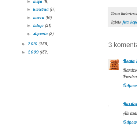
maja
(11)
►
kwietnia
(17)
►
Ilona Kuśmier
marca
(16)
►
Labels:
feta
,
kop
lutego
(21)
►
stycznia
(8)
►
3 koment
2010
(259)
►
2009
(152)
►
Beata
Bardzo 
Pozdr
Odpow
Russka
Ale ład
Odpow