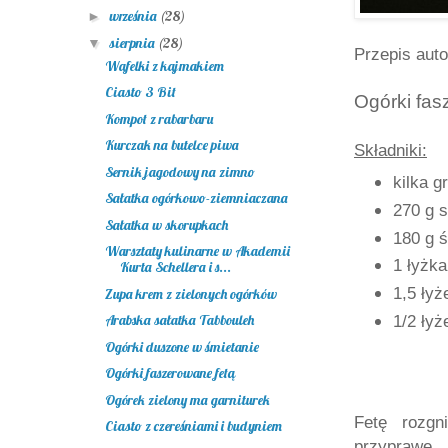
września
(28)
►
sierpnia
(28)
▼
Przepis auto
Wafelki z kajmakiem
Ciasto 3 Bit
Ogórki fas
Kompot z rabarbaru
Kurczak na butelce piwa
Składniki:
Sernik jagodowy na zimno
kilka 
Sałatka ogórkowo-ziemniaczana
270 g s
Sałatka w skorupkach
180 g ś
Warsztaty kulinarne w Akademii
1 łyżk
Kurta Schellera i s...
1,5 łyż
Zupa krem z zielonych ogórków
Arabska sałatka Tabbouleh
1/2 łyż
Ogórki duszone w śmietanie
Ogórki faszerowane fetą
Ogórek zielony ma garniturek
Fetę rozgn
Ciasto z czereśniami i budyniem
przyprawę