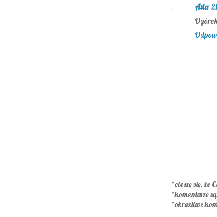
Asia
21
Ogórek,
Odpow
*cieszę się, że C
*komentarze s
*obraźliwe kom