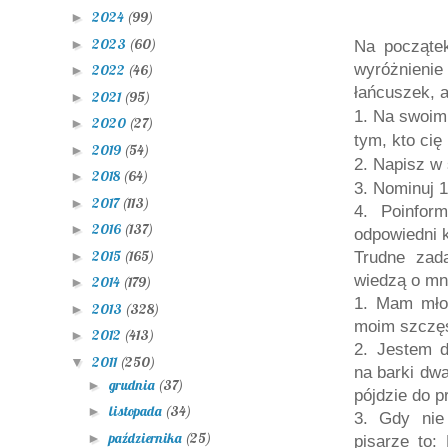
2024
(99)
►
2023
(60)
►
Na począte
wyróżnien
2022
(46)
►
łańcuszek, 
2021
(95)
►
1. Na swoim 
2020
(27)
►
tym, kto cię
2019
(54)
►
2. Napisz w 
2018
(64)
►
3. Nominuj 1
2017
(113)
►
4. Poinfor
2016
(137)
►
odpowiedni 
2015
(165)
►
Trudne zad
wiedzą o mni
2014
(179)
►
1.
Mam młods
2013
(328)
►
moim szczęś
2012
(413)
►
2.
Jestem d
2011
(250)
▼
na barki dwa
grudnia
(37)
►
pójdzie do p
listopada
(34)
►
3. Gdy nie 
października
(25)
►
pisarze to: