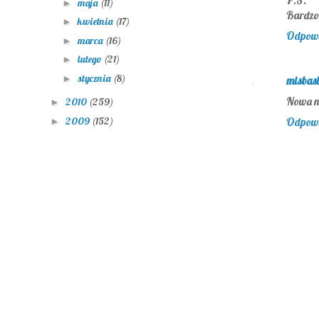
P.S.
maja
(11)
►
Bardzo 
kwietnia
(17)
►
Odpow
marca
(16)
►
lutego
(21)
►
stycznia
(8)
►
misbas
Nowa na
2010
(259)
►
2009
(152)
Odpow
►