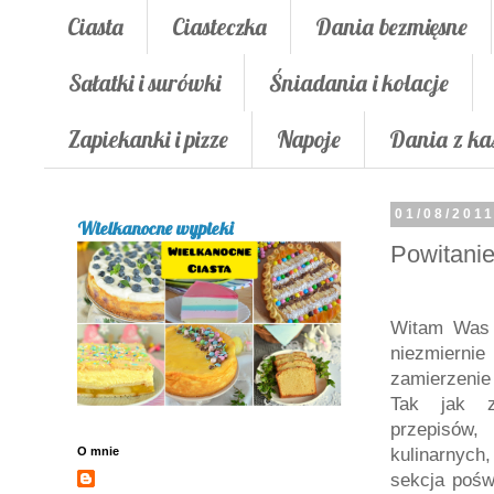
Ciasta
Ciasteczka
Dania bezmięsne
Sałatki i surówki
Śniadania i kolacje
Zapiekanki i pizze
Napoje
Dania z ka
01/08/201
Wielkanocne wypieki
Powitanie
Witam Was 
niezmiernie
zamierzenie 
Tak jak z
przepisów
O mnie
kulinarnych
sekcja poświ