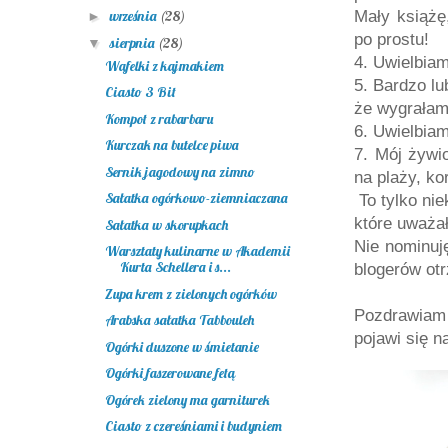
Mały książę,
września
(28)
►
po prostu!
sierpnia
(28)
▼
4. Uwielbia
Wafelki z kajmakiem
5. Bardzo lu
Ciasto 3 Bit
że wygrałam 
Kompot z rabarbaru
6. Uwielbia
Kurczak na butelce piwa
7. Mój żywio
Sernik jagodowy na zimno
na plaży, ko
Sałatka ogórkowo-ziemniaczana
To tylko nie
które uważał
Sałatka w skorupkach
Nie nominuj
Warsztaty kulinarne w Akademii
Kurta Schellera i s...
blogerów ot
Zupa krem z zielonych ogórków
Pozdrawiam 
Arabska sałatka Tabbouleh
pojawi się n
Ogórki duszone w śmietanie
Ogórki faszerowane fetą
Ogórek zielony ma garniturek
Ciasto z czereśniami i budyniem