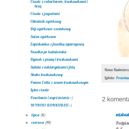
Ciasto z rabarbarem, truskawkami i
bezą
Ciasto z jagodami
Chłodnik ogórkowy
Dip ogórkowo-czosnkowy
Salsa ogórkowa
Zapiekanka z fasolką szparagową
Fasolka po katalońsku
Dymek z pianą i truskawkami
Sałata z nektarynkami i fetą
Ilona Kuśmier
Shake truskawkowy
Labels:
Poza ku
Panna Cotta z sosem truskawkowym
Leśne ciasto
Powitanie i wyróżnienie :)
2 koment
WYNIKI KONKURSU :)
misbas
lipca
(6)
►
czerwca
(19)
►
Podpisu