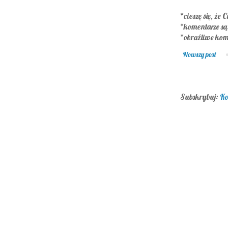
*cieszę się, że C
*komentarze s
*obraźliwe kom
Nowszy post
Subskrybuj:
Ko