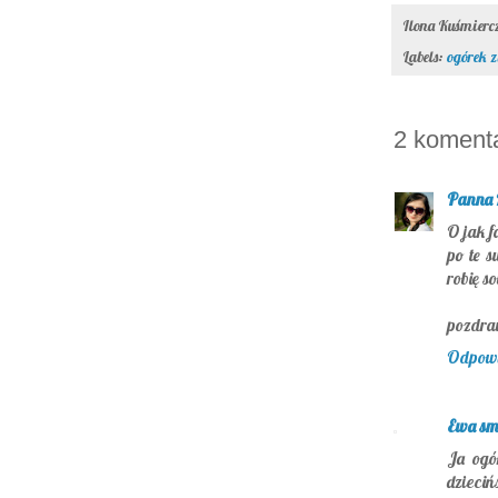
Ilona Kuśmier
Labels:
ogórek z
2 koment
Panna 
O jak f
po te 
robię s
pozdra
Odpow
Ewa sma
Ja ogó
dzieciń