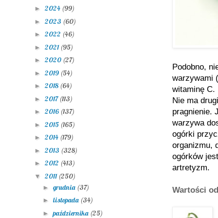
2024
(99)
►
2023
(60)
►
2022
(46)
►
2021
(95)
►
2020
(27)
►
Podobno, ni
2019
(54)
►
warzywami (
2018
(64)
►
witaminę C.
2017
(113)
►
Nie ma drugi
pragnienie. 
2016
(137)
►
warzywa dos
2015
(165)
►
ogórki przy
2014
(179)
►
organizmu, 
2013
(328)
►
ogórków jes
2012
(413)
►
artretyzm.
2011
(250)
▼
grudnia
(37)
►
Wartości o
listopada
(34)
►
października
(25)
►