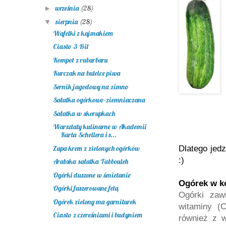
września
(28)
►
sierpnia
(28)
▼
Wafelki z kajmakiem
Ciasto 3 Bit
Kompot z rabarbaru
Kurczak na butelce piwa
Sernik jagodowy na zimno
Sałatka ogórkowo-ziemniaczana
Sałatka w skorupkach
Warsztaty kulinarne w Akademii
Kurta Schellera i s...
Zupa krem z zielonych ogórków
Dlatego jed
:)
Arabska sałatka Tabbouleh
Ogórki duszone w śmietanie
Ogórek w k
Ogórki faszerowane fetą
Ogórki zawi
Ogórek zielony ma garniturek
witaminy (C
Ciasto z czereśniami i budyniem
również z w