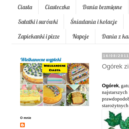
Ciasta
Ciasteczka
Dania bezmięsne
Sałatki i surówki
Śniadania i kolacje
Zapiekanki i pizze
Napoje
Dania z ka
16/08/201
Wielkanocne wypieki
Ogórek zi
Ogórek
, ga
najstarszych 
prawdopodobn
starożytnych
O mnie