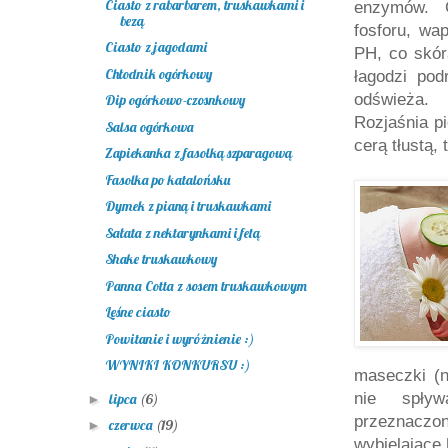
Ciasto z rabarbarem, truskawkami i
enzymów. C
bezą
fosforu, wa
Ciasto z jagodami
PH, co skór
Chłodnik ogórkowy
łagodzi pod
odświeża. 
Dip ogórkowo-czosnkowy
Rozjaśnia pi
Salsa ogórkowa
cerą tłustą,
Zapiekanka z fasolką szparagową
Fasolka po katalońsku
Dymek z pianą i truskawkami
Sałata z nektarynkami i fetą
Shake truskawkowy
Panna Cotta z sosem truskawkowym
Leśne ciasto
Powitanie i wyróżnienie :)
WYNIKI KONKURSU :)
maseczki (n
nie spły
lipca
(6)
►
przeznaczo
czerwca
(19)
►
wybielające 