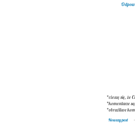
Odpow
*cieszę się, że C
*komentarze s
*obraźliwe kom
Nowszy post