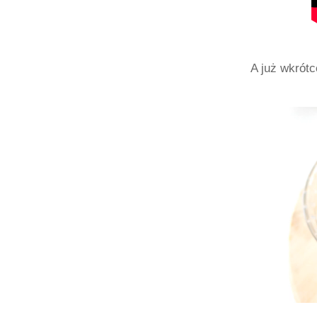
A już wkrótc