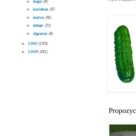
maja
(11)
►
kwietnia
(17)
►
marca
(16)
►
lutego
(21)
►
stycznia
(8)
►
2010
(259)
►
2009
(152)
►
Propozyc