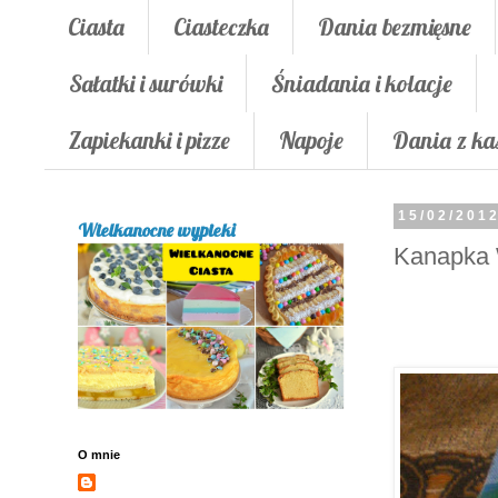
Ciasta
Ciasteczka
Dania bezmięsne
Sałatki i surówki
Śniadania i kolacje
Zapiekanki i pizze
Napoje
Dania z ka
15/02/201
Wielkanocne wypieki
Kanapka
O mnie