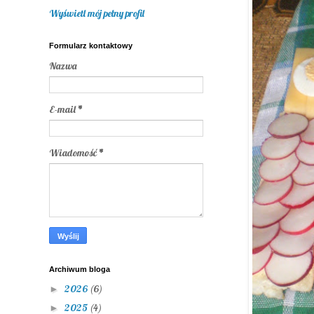
Wyświetl mój pełny profil
Formularz kontaktowy
Nazwa
E-mail
*
Wiadomość
*
Archiwum bloga
2026
(6)
►
2025
(4)
►