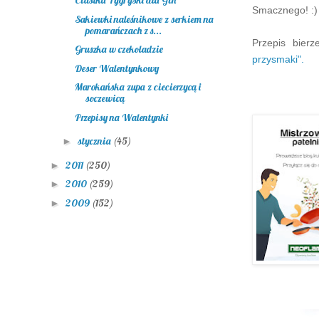
Ciastka Tygryski dla Gin
Smacznego! :
Sakiewki naleśnikowe z serkiem na
pomarańczach z s...
Przepis bier
Gruszka w czekoladzie
przysmaki".
Deser Walentynkowy
Marokańska zupa z ciecierzycą i
soczewicą
Przepisy na Walentynki
stycznia
(45)
►
2011
(250)
►
2010
(259)
►
2009
(152)
►