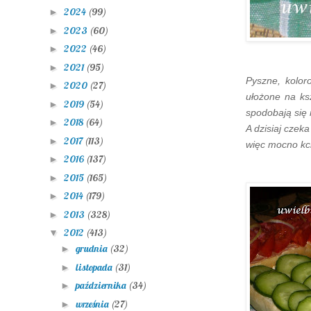
2024
(99)
►
2023
(60)
►
2022
(46)
►
2021
(95)
►
Pyszne, kolo
2020
(27)
►
ułożone na ks
2019
(54)
►
spodobają się 
2018
(64)
►
A dzisiaj czek
2017
(113)
►
więc mocno kci
2016
(137)
►
2015
(165)
►
2014
(179)
►
2013
(328)
►
2012
(413)
▼
grudnia
(32)
►
listopada
(31)
►
października
(34)
►
września
(27)
►