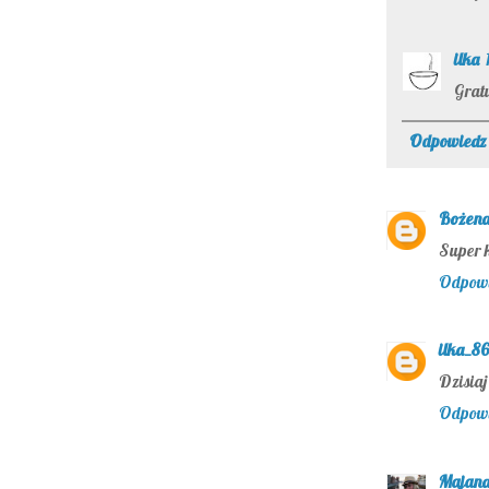
ilka
Gratu
Odpowiedz
Bożen
Super k
Odpow
ilka_86
Dzisiaj
Odpow
Majan