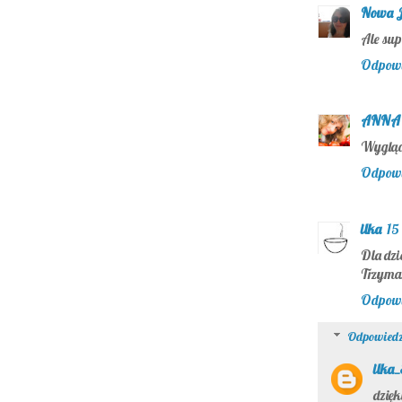
Nowa 
Ale sup
Odpow
ANNA
Wygląda
Odpow
ilka
15
Dla dzi
Trzymam
Odpow
Odpowiedz
ilka
dzięk