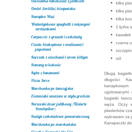
Owsianka bakaliowa z jabłkiem
kilka pl
Omlet (tortilla) hiszpańska
kilka pla
Kanapka Wąż
kilka kos
Walentynkowe spaghetti z mięsnymi
1 łyżka
serduszkami
kawałek 
Carpaccio z gruszek i czekolady
czarna o
Ciasto biszkoptowe z malinami i
jagodami
szczypio
Kurczak z orzechami i serem żółtym
sól
Banany w kokosie
Ryba z bananami
Długą bagiet
długości. K
Pizza Serce
kanapkowym. 
Marchewka po tunezyjsku
ugotowanymi 
Ziemniaki smażone w stylu greckim
bagietki twor
Norweski deser jabłkowy (Tilslørte
węża. Oczy w
Bondepiker)
plasterków cza
Budyń czekoladowo-pomarańczowy
wykrawam za p
Kanapeczki del
Marchewka po marokańsku