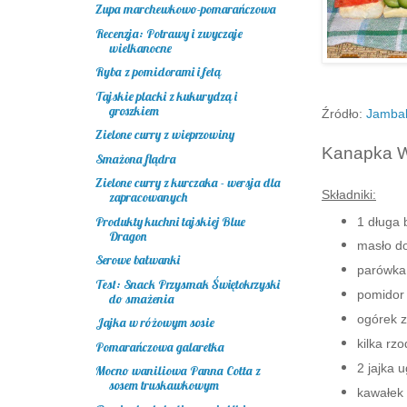
Zupa marchewkowo-pomarańczowa
Recenzja: Potrawy i zwyczaje
wielkanocne
Ryba z pomidorami i fetą
Tajskie placki z kukurydzą i
groszkiem
Źródło:
Jamba
Zielone curry z wieprzowiny
Kanapka 
Smażona flądra
Zielone curry z kurczaka - wersja dla
Składniki:
zapracowanych
Produkty kuchni tajskiej Blue
1 długa 
Dragon
masło d
Serowe bałwanki
parówka
Test: Snack Przysmak Świętokrzyski
pomidor
do smażenia
ogórek z
Jajka w różowym sosie
kilka rz
Pomarańczowa galaretka
2 jajka 
Mocno waniliowa Panna Cotta z
sosem truskawkowym
kawałek 