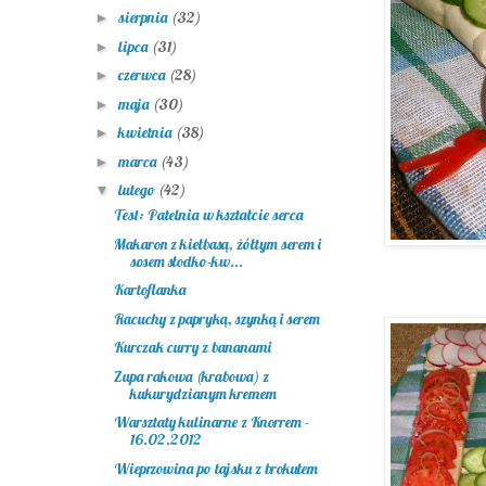
sierpnia
(32)
►
lipca
(31)
►
czerwca
(28)
►
maja
(30)
►
kwietnia
(38)
►
marca
(43)
►
lutego
(42)
▼
Test: Patelnia w kształcie serca
Makaron z kiełbasą, żółtym serem i
sosem słodko-kw...
Kartoflanka
Racuchy z papryką, szynką i serem
Kurczak curry z bananami
Zupa rakowa (krabowa) z
kukurydzianym kremem
Warsztaty kulinarne z Knorrem -
16.02.2012
Wieprzowina po tajsku z brokułem