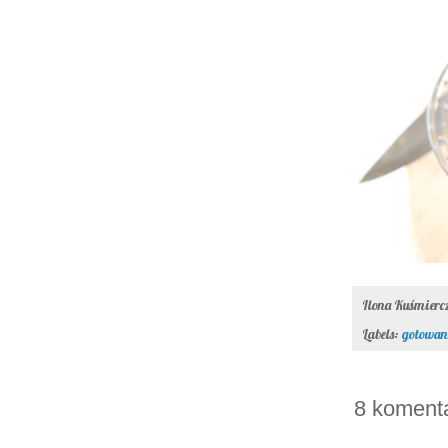
Ilona Kuśmier
Labels:
gotowani
8 koment