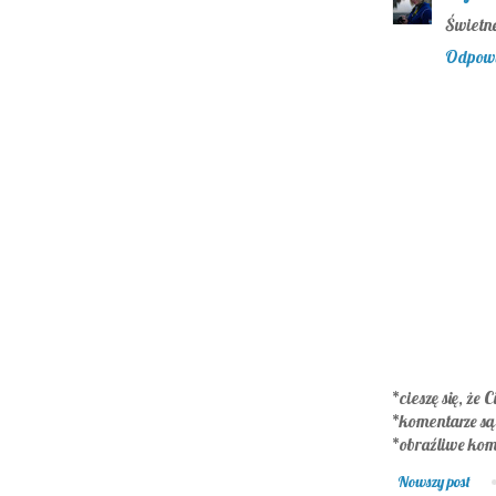
Świetne
Odpow
*cieszę się, że C
*komentarze s
*obraźliwe kom
Nowszy post