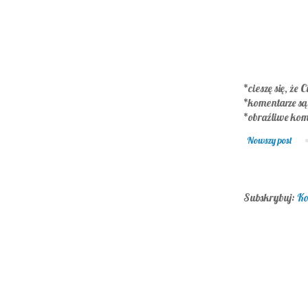
*cieszę się, że C
*komentarze s
*obraźliwe kom
Nowszy post
Subskrybuj:
Ko