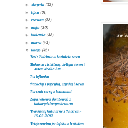
sierpnia
(32)
►
lipca
(31)
►
czerwca
(28)
►
maja
(30)
►
kwietnia
(38)
►
marca
(43)
►
lutego
(42)
▼
Test: Patelnia w kształcie serca
Makaron z kiełbasą, żółtym serem i
sosem słodko-kw...
Kartoflanka
Racuchy z papryką, szynką i serem
Kurczak curry z bananami
Zupa rakowa (krabowa) z
kukurydzianym kremem
Warsztaty kulinarne z Knorrem -
16.02.2012
Wieprzowina po tajsku z brokułem