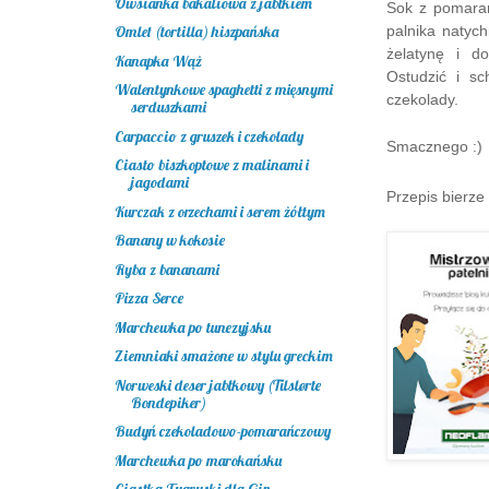
Owsianka bakaliowa z jabłkiem
Sok z pomarań
palnika natyc
Omlet (tortilla) hiszpańska
żelatynę i d
Kanapka Wąż
Ostudzić i s
Walentynkowe spaghetti z mięsnymi
czekolady.
serduszkami
Carpaccio z gruszek i czekolady
Smacznego :)
Ciasto biszkoptowe z malinami i
jagodami
Przepis bierze 
Kurczak z orzechami i serem żółtym
Banany w kokosie
Ryba z bananami
Pizza Serce
Marchewka po tunezyjsku
Ziemniaki smażone w stylu greckim
Norweski deser jabłkowy (Tilslørte
Bondepiker)
Budyń czekoladowo-pomarańczowy
Marchewka po marokańsku