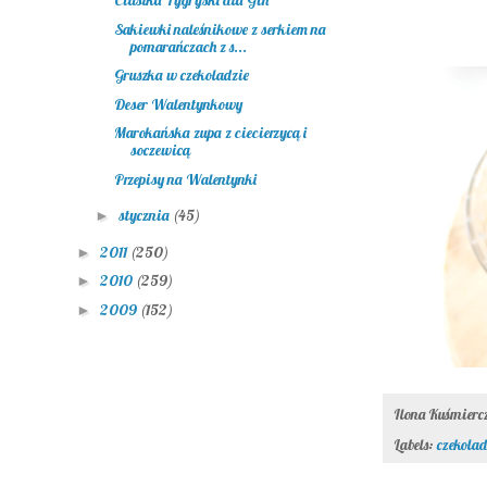
Ciastka Tygryski dla Gin
Sakiewki naleśnikowe z serkiem na
pomarańczach z s...
Gruszka w czekoladzie
Deser Walentynkowy
Marokańska zupa z ciecierzycą i
soczewicą
Przepisy na Walentynki
stycznia
(45)
►
2011
(250)
►
2010
(259)
►
2009
(152)
►
Ilona Kuśmier
Labels:
czekola