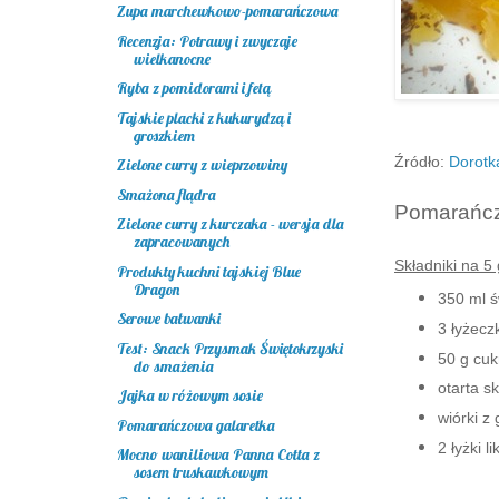
Zupa marchewkowo-pomarańczowa
Recenzja: Potrawy i zwyczaje
wielkanocne
Ryba z pomidorami i fetą
Tajskie placki z kukurydzą i
groszkiem
Źródło:
Dorotk
Zielone curry z wieprzowiny
Smażona flądra
Pomarańcz
Zielone curry z kurczaka - wersja dla
zapracowanych
Składniki na 5 
Produkty kuchni tajskiej Blue
Dragon
350 ml ś
Serowe bałwanki
3 łyżeczk
Test: Snack Przysmak Świętokrzyski
50 g cuk
do smażenia
otarta s
Jajka w różowym sosie
wiórki z
Pomarańczowa galaretka
2 łyżki l
Mocno waniliowa Panna Cotta z
sosem truskawkowym