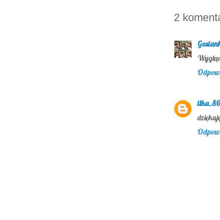
2 koment
Gosian
Wygląd
Odpow
ilka_86
dziękuj
Odpow