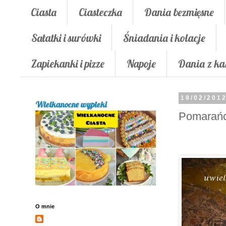
Ciasta
Ciasteczka
Dania bezmięsne
Sałatki i surówki
Śniadania i kolacje
Zapiekanki i pizze
Napoje
Dania z ka
18/02/201
Wielkanocne wypieki
Pomarańc
O mnie