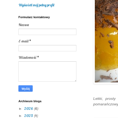
Wyświetl mój pełny profil
Formularz kontaktowy
Nazwa
E-mail
*
Wiadomość
*
Lekki, prost
Archiwum bloga
pomarańczowym.
2026
(6)
►
2025
(4)
►