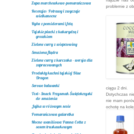
najdzie nas o
Zupa marchewkowo-pomarańczowa
problemie z ob
Recenzja: Potrawy i zwyczaje
wielkanocne
Ryba z pomidorami i fetą
Tajskie placki z kukurydzą i
groszkiem
Zielone curry z wieprzowiny
Smażona flądra
Zielone curry z kurczaka - wersja dla
zapracowanych
Produkty kuchni tajskiej Blue
Dragon
Serowe bałwanki
ciągu 2 dni.
Test: Snack Przysmak Świętokrzyski
Dotychczas ni
do smażenia
nie mam porów
Jajka w różowym sosie
ochotę na kole
Pomarańczowa galaretka
Mocno waniliowa Panna Cotta z
sosem truskawkowym