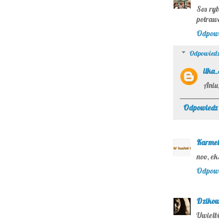
Sos ryb
potrawa
Odpow
Odpowiedz
ilka
Aniu,
Odpowiedz
Karmel
noo, ek
Odpow
Dzikow
Uwielbi