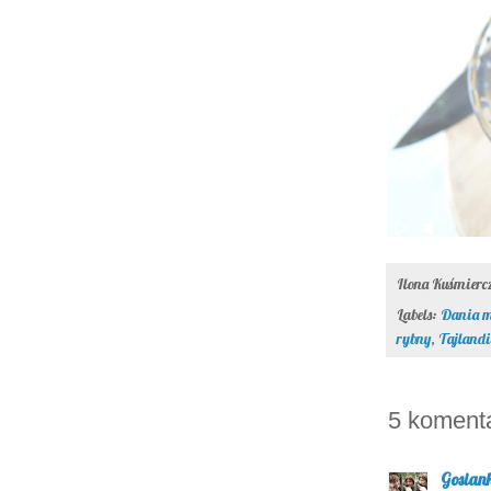
Ilona Kuśmier
Labels:
Dania m
rybny
,
Tajlandi
5 koment
Gosian