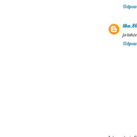
Odpow
ilka_86
ja także
Odpow