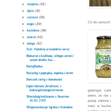
sierpnia
(32)
►
lipca
(31)
►
czerwca
(28)
►
Co do samych p
maja
(30)
►
kwietnia
(38)
►
marca
(43)
►
lutego
(42)
▼
Test: Patelnia w kształcie serca
Makaron z kiełbasą, żółtym serem i
sosem słodko-kw...
Kartoflanka
Racuchy z papryką, szynką i serem
Kurczak curry z bananami
Zupa rakowa (krabowa) z
kukurydzianym kremem
galangal, cuk
wiem, że nie 
Warsztaty kulinarne z Knorrem -
16.02.2012
pastę zielone 
mieć w kuche
Wieprzowina po tajsku z brokułem