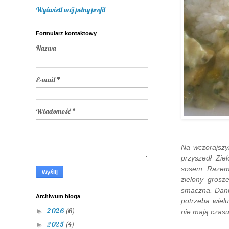
Wyświetl mój pełny profil
Formularz kontaktowy
Nazwa
E-mail
*
Wiadomość
*
Na wczorajszy
przyszedł Zi
sosem. Razem u
zielony grosz
smaczna. Dani
Archiwum bloga
potrzeba wielu
2026
(6)
►
nie mają czasu
2025
(4)
►