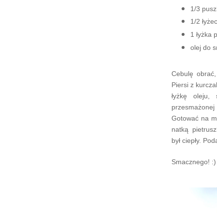
1/3 pusz
1/2 łyże
1 łyżka p
olej do 
Cebulę obrać,
Piersi z kurcz
łyżkę oleju,
przesmażonej
Gotować na ma
natką pietrusz
był ciepły. P
Smacznego! :)