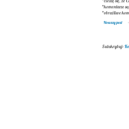
*cieszę się, że C
*komentarze s
*obraźliwe kom
Nowszy post
Subskrybuj:
Ko