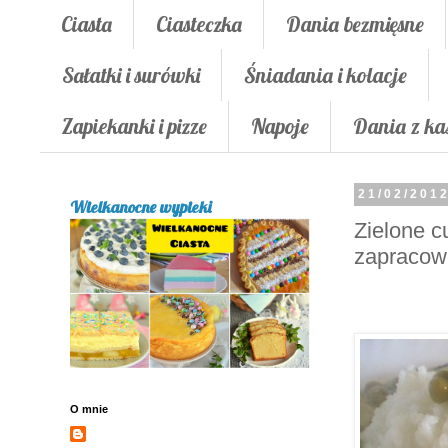
Ciasta
Ciasteczka
Dania bezmięsne
Sałatki i surówki
Śniadania i kolacje
Zapiekanki i pizze
Napoje
Dania z ka
21/02/201
Wielkanocne wypieki
Zielone c
zapracow
O mnie