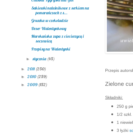
Ciastka Tygryski dla Gin
Sakiewki naleśnikowe z serkiem na
pomarańczach z s...
Gruszka w czekoladzie
Deser Walentynkowy
Marokańska zupa z ciecierzycą i
soczewicą
Przepisy na Walentynki
stycznia
(45)
►
2011
(250)
►
Przepis autors
2010
(259)
►
Zielone cu
2009
(152)
►
Składniki:
250 g pi
1/2 szkl
1 niewie
3 łyżki
s