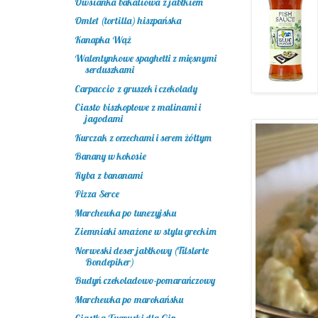
Owsianka bakaliowa z jabłkiem
Omlet (tortilla) hiszpańska
Kanapka Wąż
Walentynkowe spaghetti z mięsnymi
serduszkami
Carpaccio z gruszek i czekolady
Ciasto biszkoptowe z malinami i
jagodami
Kurczak z orzechami i serem żółtym
Banany w kokosie
Ryba z bananami
Pizza Serce
Marchewka po tunezyjsku
Ziemniaki smażone w stylu greckim
Norweski deser jabłkowy (Tilslørte
Bondepiker)
Budyń czekoladowo-pomarańczowy
Marchewka po marokańsku