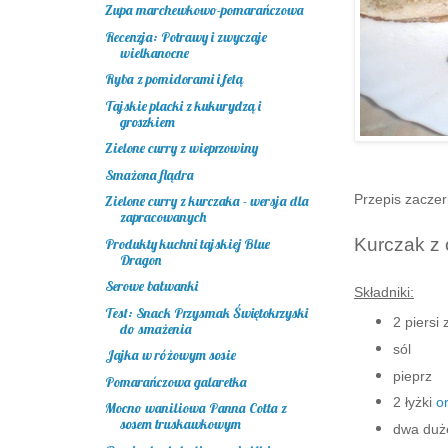
Zupa marchewkowo-pomarańczowa
Recenzja: Potrawy i zwyczaje
wielkanocne
Ryba z pomidorami i fetą
Tajskie placki z kukurydzą i
groszkiem
Zielone curry z wieprzowiny
Smażona flądra
Przepis zaczer
Zielone curry z kurczaka - wersja dla
zapracowanych
Kurczak z 
Produkty kuchni tajskiej Blue
Dragon
Serowe bałwanki
Składniki:
Test: Snack Przysmak Świętokrzyski
2 piersi
do smażenia
sól
Jajka w różowym sosie
pieprz
Pomarańczowa galaretka
2 łyżki
o
Mocno waniliowa Panna Cotta z
sosem truskawkowym
dwa duże