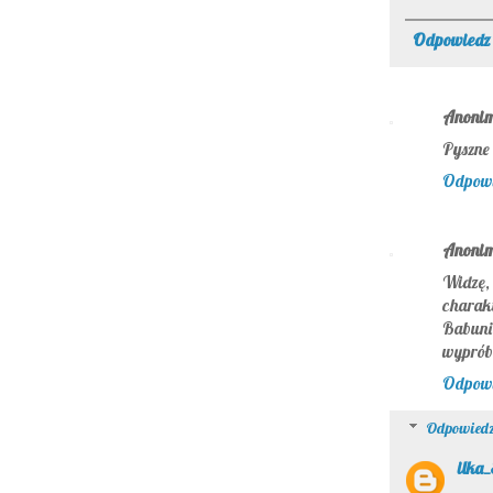
Odpowiedz
Anoni
Pyszne 
Odpow
Anoni
Widzę,
charakt
Babuni
wyprób
Odpow
Odpowiedz
ilka