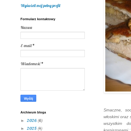
Wyświetl mój pełny profil
Formularz kontaktowy
Nazwa
E-mail
*
Wiadomość
*
Smaczne, soc
Archiwum bloga
włoskimi oraz 
2026
(6)
►
wszystkim d
2025
(4)
►
korniszonami :