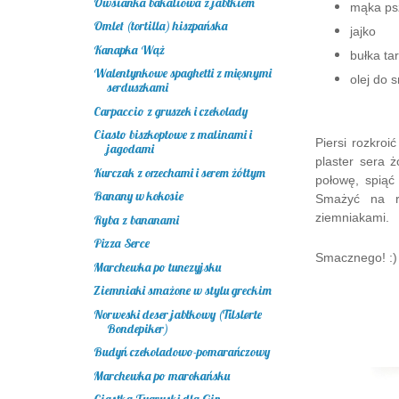
Owsianka bakaliowa z jabłkiem
mąka ps
Omlet (tortilla) hiszpańska
jajko
Kanapka Wąż
bułka ta
Walentynkowe spaghetti z mięsnymi
olej do 
serduszkami
Carpaccio z gruszek i czekolady
Ciasto biszkoptowe z malinami i
Piersi rozkroi
jagodami
plaster sera 
Kurczak z orzechami i serem żółtym
połowę, spiąć
Banany w kokosie
Smażyć na r
ziemniakami.
Ryba z bananami
Pizza Serce
Smacznego! :
Marchewka po tunezyjsku
Ziemniaki smażone w stylu greckim
Norweski deser jabłkowy (Tilslørte
Bondepiker)
Budyń czekoladowo-pomarańczowy
Marchewka po marokańsku