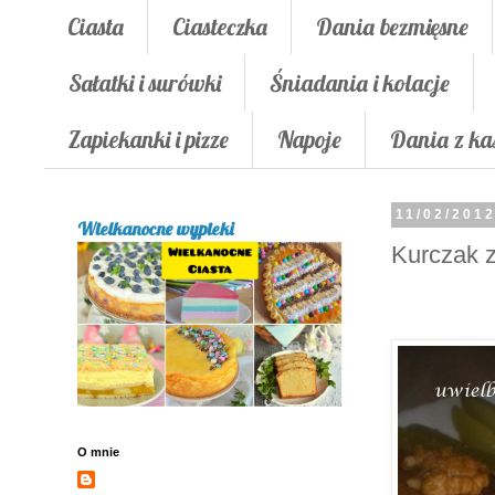
Ciasta
Ciasteczka
Dania bezmięsne
Sałatki i surówki
Śniadania i kolacje
Zapiekanki i pizze
Napoje
Dania z ka
11/02/201
Wielkanocne wypieki
Kurczak z
O mnie