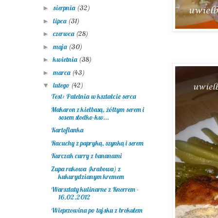
sierpnia
(32)
►
lipca
(31)
►
czerwca
(28)
►
maja
(30)
►
kwietnia
(38)
►
marca
(43)
►
lutego
(42)
▼
Test: Patelnia w kształcie serca
Makaron z kiełbasą, żółtym serem i
sosem słodko-kw...
Kartoflanka
Racuchy z papryką, szynką i serem
Kurczak curry z bananami
Zupa rakowa (krabowa) z
kukurydzianym kremem
Warsztaty kulinarne z Knorrem -
16.02.2012
Wieprzowina po tajsku z brokułem