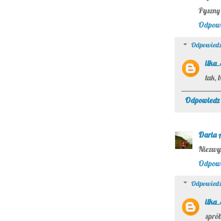
Pyszny
Odpow
Odpowiedz
ilka
tak, 
Odpowiedz
Daria 
Niezwyk
Odpow
Odpowiedz
ilka
sprób