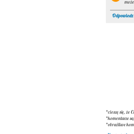
może 
Odpowiedz
*cieszę się, że C
*komentarze s
*obraźliwe kom