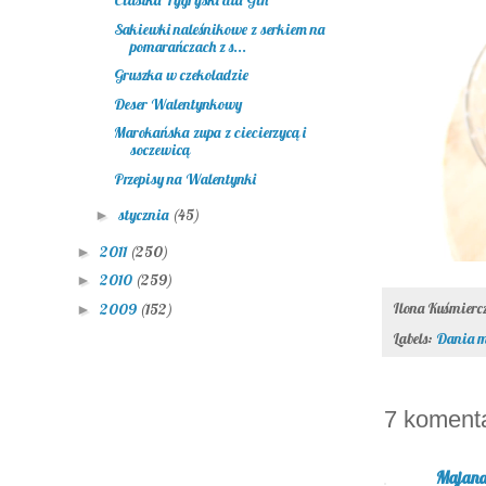
Ciastka Tygryski dla Gin
Sakiewki naleśnikowe z serkiem na
pomarańczach z s...
Gruszka w czekoladzie
Deser Walentynkowy
Marokańska zupa z ciecierzycą i
soczewicą
Przepisy na Walentynki
stycznia
(45)
►
2011
(250)
►
2010
(259)
►
Ilona Kuśmier
2009
(152)
►
Labels:
Dania m
7 koment
Majan