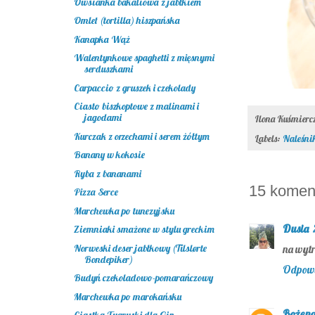
Owsianka bakaliowa z jabłkiem
Omlet (tortilla) hiszpańska
Kanapka Wąż
Walentynkowe spaghetti z mięsnymi
serduszkami
Carpaccio z gruszek i czekolady
Ciasto biszkoptowe z malinami i
jagodami
Ilona Kuśmier
Kurczak z orzechami i serem żółtym
Labels:
Naleśnik
Banany w kokosie
Ryba z bananami
15 komen
Pizza Serce
Marchewka po tunezyjsku
Dusia
Ziemniaki smażone w stylu greckim
Norweski deser jabłkowy (Tilslørte
na wyt
Bondepiker)
Odpow
Budyń czekoladowo-pomarańczowy
Marchewka po marokańsku
Bożen