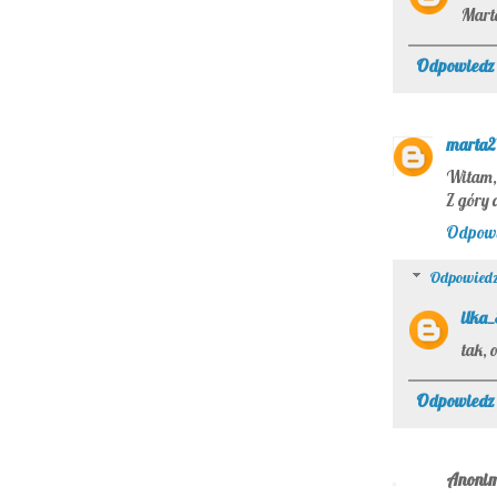
Marto
Odpowiedz
marta2
Witam, 
Z góry 
Odpow
Odpowiedz
ilka
tak, 
Odpowiedz
Anoni