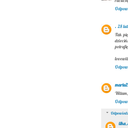
racuchy
Odpow
.
28 lu
Tak pię
dzieciń
potrafię
lovewi
Odpow
marta2
Witam, 
Odpow
Odpowiedz
ilka