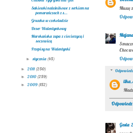
Ciastka Tygryski dla Gin
Muszę z
Sakiewki naleśnikowe z serkiem na
pomarańczach z s...
Odpow
Gruszka w czekoladzie
Deser Walentynkowy
Majan
Marokańska zupa z ciecierzycą i
soczewicą
Smaczn
Przepisy na Walentynki
Choc wo
Odpow
stycznia
(45)
►
2011
(250)
►
Odpowiedz
2010
(259)
►
ilka
2009
(152)
►
Madz
Odpowiedz
Gosia
2