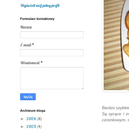
Wyświetl mój pełny profil
Formularz kontaktowy
Nazwa
E-mail
*
Wiadomość
*
Bardzo szybkie
Archiwum bloga
Są sycące i z
2026
(6)
►
czosnkowym, s
2025
(4)
►