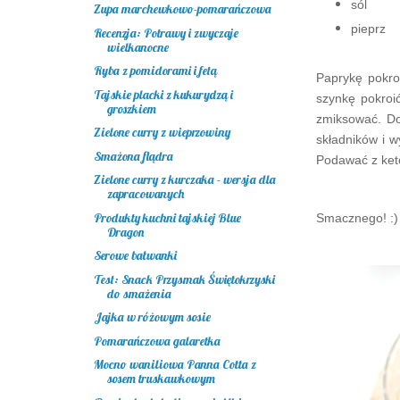
sól
Zupa marchewkowo-pomarańczowa
pieprz
Recenzja: Potrawy i zwyczaje
wielkanocne
Ryba z pomidorami i fetą
Paprykę pokro
Tajskie placki z kukurydzą i
szynkę pokroić
groszkiem
zmiksować. Do
Zielone curry z wieprzowiny
składników i w
Smażona flądra
Podawać z ke
Zielone curry z kurczaka - wersja dla
zapracowanych
Produkty kuchni tajskiej Blue
Smacznego! :)
Dragon
Serowe bałwanki
Test: Snack Przysmak Świętokrzyski
do smażenia
Jajka w różowym sosie
Pomarańczowa galaretka
Mocno waniliowa Panna Cotta z
sosem truskawkowym