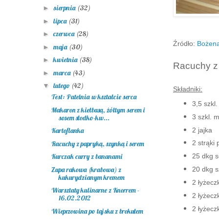
sierpnia
(32)
►
lipca
(31)
►
czerwca
(28)
►
Źródło:
Bożena
maja
(30)
►
kwietnia
(38)
►
Racuchy z 
marca
(43)
►
lutego
(42)
▼
Składniki:
Test: Patelnia w kształcie serca
3,5 szkl
Makaron z kiełbasą, żółtym serem i
3 szkl. 
sosem słodko-kw...
2 jajka
Kartoflanka
2 strąki 
Racuchy z papryką, szynką i serem
25 dkg s
Kurczak curry z bananami
Zupa rakowa (krabowa) z
20 dkg s
kukurydzianym kremem
2 łyżecz
Warsztaty kulinarne z Knorrem -
2 łyżeczk
16.02.2012
2 łyżecz
Wieprzowina po tajsku z brokułem