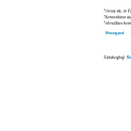
*cieszę się, że C
*komentarze s
*obraźliwe kom
Nowszy post
Subskrybuj:
Ko