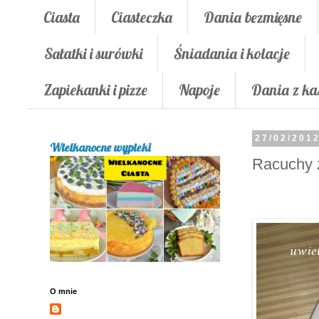
Ciasta
Ciasteczka
Dania bezmięsne
Sałatki i surówki
Śniadania i kolacje
Zapiekanki i pizze
Napoje
Dania z ka
27/02/201
Wielkanocne wypieki
Racuchy z
O mnie