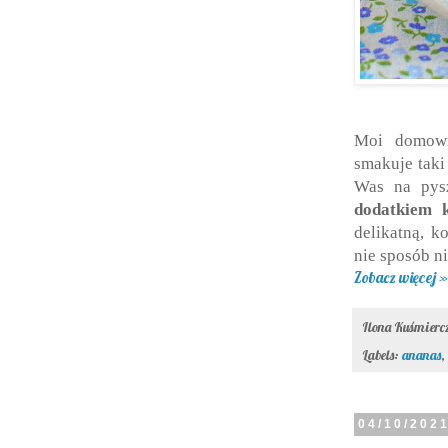
Moi domowni
smakuje taki
Was na py
dodatkiem 
delikatną, k
nie sposób ni
Zobacz więcej »
Ilona Kuśmier
Labels:
ananas
,
04/10/202