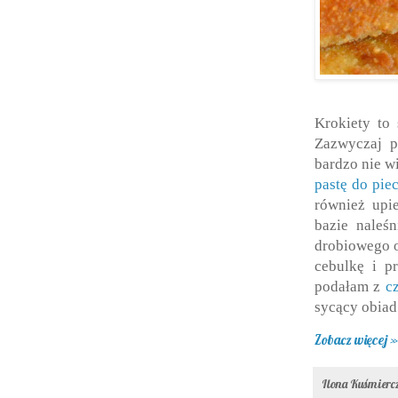
Krokiety to
Zazwyczaj p
bardzo nie w
pastę do pie
również upi
bazie naleś
drobiowego o
cebulkę i p
podałam z
c
sycący obiad 
Zobacz więcej »
Ilona Kuśmier