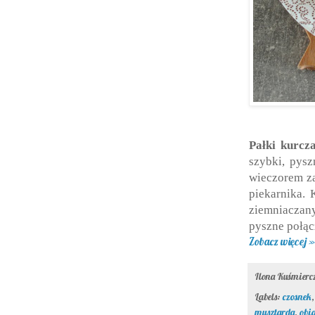
Pałki kurcz
szybki, pysz
wieczorem za
piekarnika. 
ziemniaczan
pyszne połąc
Zobacz więcej »
Ilona Kuśmier
Labels:
czosnek
musztarda
,
obi