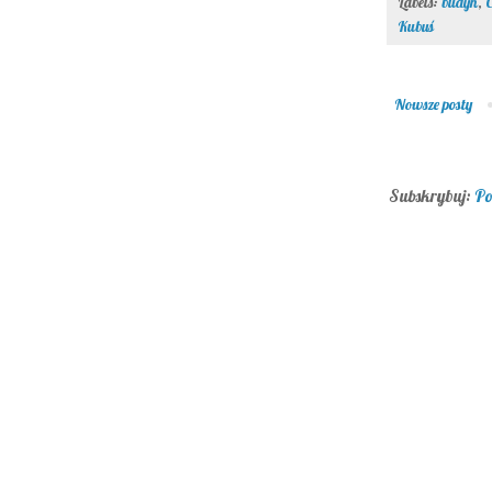
Labels:
budyń
,
C
Kubuś
Nowsze posty
Subskrybuj:
Po