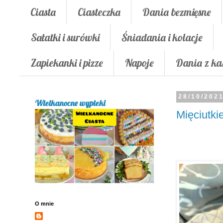
Ciasta
Ciasteczka
Dania bezmięsne
Sałatki i surówki
Śniadania i kolacje
Zapiekanki i pizze
Napoje
Dania z ka
28/10/202
Wielkanocne wypieki
Mięciutki
O mnie