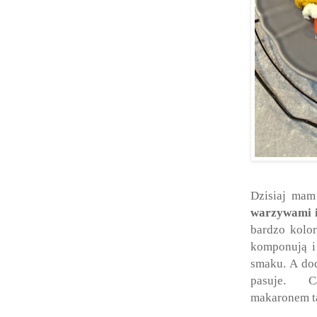
Dzisiaj ma
warzywami 
bardzo kolor
komponują i 
smaku. A dod
pasuje. 
makaronem ta