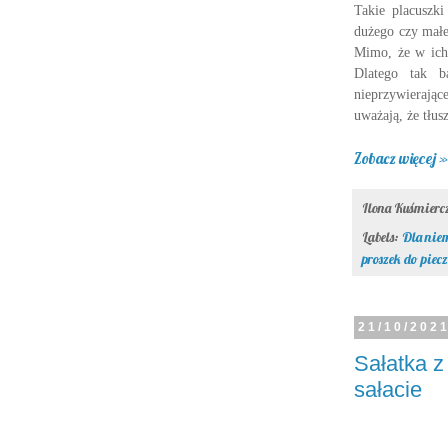
Takie placuszk
dużego czy małe
Mimo, że w ich 
Dlatego tak b
nieprzywierając
uważają, że tłu
Zobacz więcej »
Ilona Kuśmier
Labels:
Dla nie
proszek do piec
21/10/202
Sałatka z
sałacie