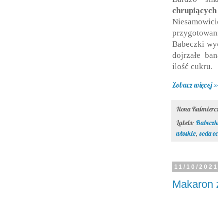
chrupiącyc
Niesamowic
przygotowani
Babeczki wyc
dojrzałe ban
ilość cukru.
Zobacz więcej »
Ilona Kuśmier
Labels:
Babeczk
włoskie
,
soda o
11/10/202
Makaron z