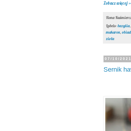
Zobacz więcej »
Ilona Kuśmier
Labels:
bazylia
makaron
,
obiad
zioła
07/10/202
Sernik h