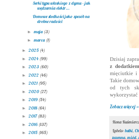
Serki typu włoskiego z dymu – jak
wędzarnia elektr...
Domowe słodkości jako sposób na
drobne radości
maja
(3)
►
marca
(1)
►
2025
(4)
►
2024
(99)
►
Dzisiaj zap
z dodatkiem
2023
(60)
►
mięciutkie i
2022
(46)
►
Takie domowe
2021
(95)
►
od tych sk
2020
(27)
►
wykorzystać 
2019
(54)
►
Zobacz więcej »
2018
(64)
►
2017
(113)
►
Ilona Kuśmier
2016
(137)
►
Labels:
bułki
,
Ch
2015
(165)
►
pszenna
,
miód
,