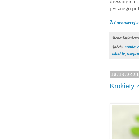
dressingiem
pysznego poł
Zobacz więcej »
Ilona Kuśmier
Labels:
cebula
,
włoskie
,
roszpo
18/10/202
Krokiety 