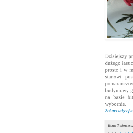
Dzisiejszy p
dużego łasuc
proste i w m
stanowi pus
pomarańczowe
budyniowy g
na bazie bi
wybornie.
Zobacz więcej »
Ilona Kuśmier