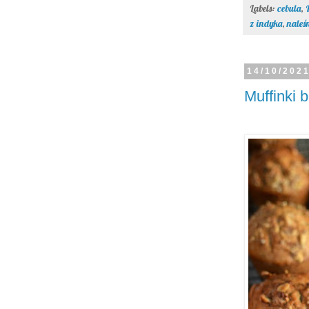
Labels:
cebula
,
z indyka
,
naleś
14/10/202
Muffinki