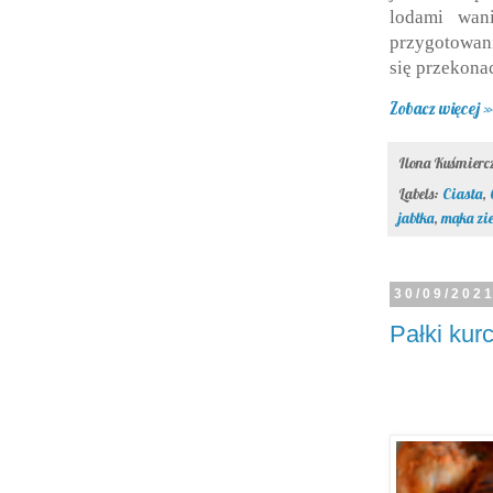
lodami wani
przygotowani
się przekonac
Zobacz więcej »
Ilona Kuśmier
Labels:
Ciasta
,
jabłka
,
mąka zi
30/09/202
Pałki kur