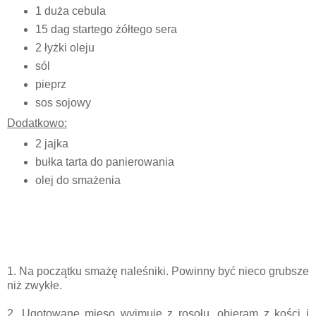
1 duża cebula
15 dag startego żółtego sera
2 łyżki oleju
sól
pieprz
sos sojowy
Dodatkowo:
2 jajka
bułka tarta do panierowania
olej do smażenia
1. Na początku smażę naleśniki. Powinny być nieco grubsze
niż zwykłe.
2. Ugotowane mięso wyjmuję z rosołu, obieram z kości i