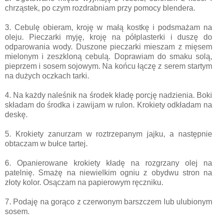
chrząstek, po czym rozdrabniam przy pomocy blendera.
3. Cebulę obieram, kroję w małą kostkę i podsmażam na
oleju.
Pieczarki myję, kroję na półplasterki i duszę do
odparowania wody.
Duszone pieczarki mieszam z mięsem
mielonym i zeszkloną cebulą. Doprawiam do smaku solą,
pieprzem i sosem sojowym. Na końcu łączę z serem startym
na dużych oczkach tarki.
4. Na każdy naleśnik na środek kładę porcję nadzienia. Boki
składam do środka i zawijam w rulon. Krokiety odkładam na
deskę.
5. Krokiety zanurzam w roztrzepanym jajku, a następnie
obtaczam w bułce tartej.
6. Opanierowane krokiety kładę na rozgrzany olej na
patelnię. Smażę na niewielkim ogniu z obydwu stron na
złoty kolor. Osączam na papierowym ręczniku.
7. Podaję na gorąco z czerwonym barszczem lub ulubionym
sosem.