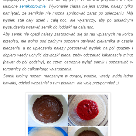
ulubione
sernikobrownie
.
Wykonanie ciasta
nie jest
trudne, nale
ży tylko
pamiętać, że serników nie można spróbować zaraz po upieczeniu
. Mój
wyp
iek
stał cał
y dzie
ń i całą noc
, ale w
ystarczy, aby po dokładnym
wystudzeniu wstawić sernik do lodówki na całą noc
.
A
by sernik
nie opadł należy zastosować
się do rad wpisanych na końcu
przepisu, nie wolno pod żadnym pozo
rem otwiera
ć
piekarnika
w czasie
pieczenia
, a po upieczeniu należy pozostawić wypie
k na pół godziny
i
dopiero wted
y uchylić drzwi
czki piec
a
, znów odczekać
kilkanaście minut
(nawet do pół godzin
y)
, po czym
ostrożnie wyjąć
sernik i pozostawić w
tortownicy do całkow
itego wystudzenia.
S
ernik kroimy nożem
macza
nym w gorącej wodzie
, wtedy
wyjd
ą ładne
kawałki
,
gdzieś wcześniej
o tym pisałam, ale
wolę przypomnieć ;)