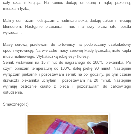
cały czas miksując. Na koniec dodaję śmietanę i mąkę pszenną,
mieszam łyżką.
Maliny odmrażam, odsączam z nadmiaru soku, dodaję cukier i miksuję
blenderem. Następnie przecieram mus malinowy przez sito, pestki
wyrzucam.
Masę serową przelewam do tortownicy na podpieczony czekoladowy
spód i wyrównuję. Na wierzchu masy serowej kładę łyżeczką małe kupki
musu malinowego. Wykałaczką robię esy- floresy.
Sernik wstawiam na 15 minut do nagrzanego do 180*C piekarnika. Po
czym obniżam temperaturę do 130*C dalej piekę 90 minut.
Następnie
wyłączam piekarnik i pozostawiam sernik na pół godziny, po tym czasie
drzwiczki piekarnika uchylam i pozostawiam na 20 minut. Następ
nie
wyjmuję ostrożnie ciasto z pieca i pozostawiam do całkowitego
ostudzenia.
Smacznego! :)