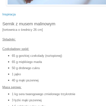
Inspiracja
Sernik z musem malinowym
[tortownica o średnicy 26 cm]
Składniki:
Czekoladowy spód:
65 g gorzkiej czekolady (roztopionej)
65 g miękkiego masła
50 g drobnego cukru
1 jajko
40 g mąki pszennej
Masa serowa:
1 kg sera twarogowego zmielonego trzykrotnie
3 łyżki mąki pszennej