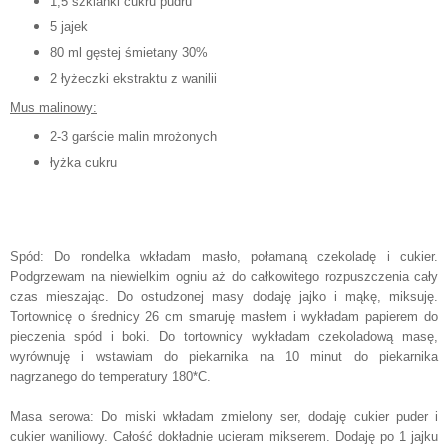
1,5 szklanki cukru pudru
5 jajek
80 ml gęstej śmietany 30%
2 łyżeczki ekstraktu z wanilii
Mus malinowy:
2-3 garście malin mrożonych
łyżka cukru
Spód: Do rondelka wkładam masło, połamaną czekoladę i cukier.
Podgrzewam na niewielkim ogniu aż do całkowitego rozpuszczenia cały
czas mieszając. Do ostudzonej masy dodaję jajko i mąkę, miksuję.
Tortownicę o średnicy 26 cm smaruję masłem i wykładam papierem do
pieczenia spód i boki. Do tortownicy wykładam czekoladową masę,
wyrównuję i wstawiam do piekarnika na 10 minut do piekarnika
nagrzanego do temperatury 180*C.
Masa serowa: Do miski wkładam zmielony ser, dodaję cukier puder i
cukier waniliowy. Całość dokładnie ucieram mikserem. Dodaję po 1 jajku