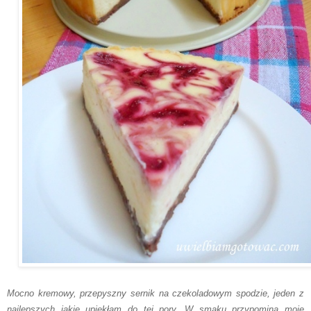
Mocno kremowy, przepyszny sernik na czekoladowym spodzie
, jed
en z
najlepszych
jakie upiekłam do tej pory.
W smaku przypomina moje