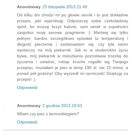
Anonimowy
23 listopada 2013 21:49
Od kilku dni chodzi mi po głowie sernik i to jest dokładnie
przepis, jaki wypróbuję. Odpuszczę sobie czekoladowy
spód, bo muszę liczyć kalorie, sam serek w zupełności
zaspokoi moje serowe pragnienie :) Martwię się tylko
jednym: bardzo szczegółowo opisałaś tu temperaturę i
długość pieczenia i zastanawiam się, czy tyle samo
wystarczy na mój piekarnik. Jak to w studenckim życiu
bywa, mój piekarnik w mieszkaniu pozostawia troszkę do
życzenia i ostatnio, robiąc kruche rogaliki wg Twojego
przepisu, musiałam je piec w temp 190 st. nie 15 minut, a
ponad pół godziny! Oby wyszedł mi serniczek! Dziękuję za
przepis! :)
Odpowiedz
Anonimowy
2 grudnia 2013 19:53
Witam czy piec z termoobiegiem?
Odpowiedz