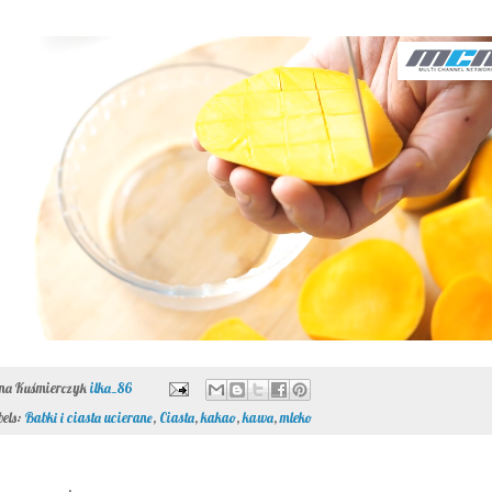
ona Kuśmierczyk
ilka_86
bels:
Babki i ciasta ucierane
,
Ciasta
,
kakao
,
kawa
,
mleko