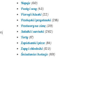
Napoje
(60)
Pasty i sosy
(43)
Pierogi i kluski
(22)
Przekąski i przystawki
(218)
Przetwory na zimę
(39)
Sałatki i surówki
(262)
ej
Torty
(17)
Zapiekanki i pizze
(84)
Zupy i chłodniki
(123)
Śniadania i kolacje
(101)