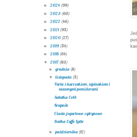
2024
(99)
►
2023
(60)
►
2022
(46)
►
2021
(95)
►
Jeś
2020
(27)
►
pus
2019
(54)
►
kaw
2018
(64)
►
2017
(113)
▼
grudnia
(8)
►
listopada
(5)
▼
Tarta z kurczakiem, szpinakiem i
suszonymi pomidorami
Sałatka Cobb
Krupnik
Ciasto jogurtowo-cytrynowe
Babka Caffe Latte
października
(12)
►