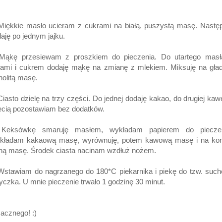
Miękkie masło ucieram z cukrami na białą, puszystą masę. Nastę
aję po jednym jajku.
 Mąkę przesiewam z proszkiem do pieczenia. Do utartego masł
kami i cukrem dodaję mąkę na zmianę z mlekiem. Miksuję na gła
nolitą masę.
Ciasto dzielę na trzy części. Do jednej dodaję kakao, do drugiej kaw
ecią pozostawiam bez dodatków.
 Keksówkę smaruję masłem, wykładam papierem do pieczen
kładam kakaową masę, wyrównuję, potem kawową masę i na kon
ną masę. Środek ciasta nacinam wzdłuż nożem.
Wstawiam do nagrzanego do 180*C piekarnika i piekę do tzw. suc
yczka. U mnie pieczenie trwało 1 godzinę 30 minut.
acznego! :)