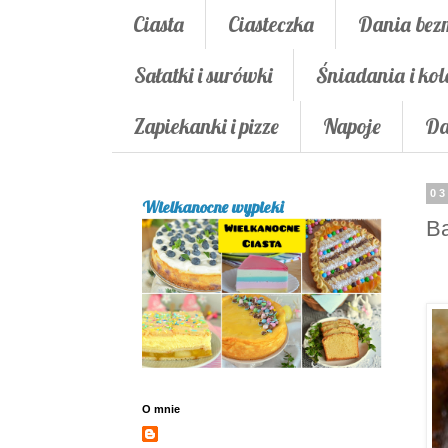
Ciasta
Ciasteczka
Dania bez
Sałatki i surówki
Śniadania i kol
Zapiekanki i pizze
Napoje
Da
03
Wielkanocne wypieki
Ba
O mnie