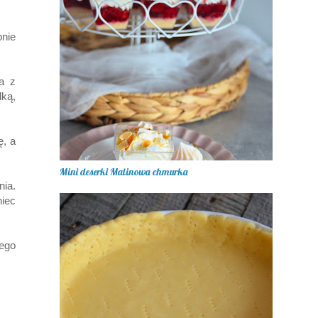
pnie
a z
dką,
ę, a
Mini deserki Malinowa chmurka
ia.
iec
hego