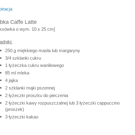
piracja
bka Caffe Latte
ksówka o wym. 10 x 25 cm]
adniki:
250 g miękkiego masła lub margaryny
3/4 szklanki cukru
1 łyżeczka cukru waniliowego
85 ml mleka
4 jajka
2 szklanki mąki pszennej
2 łyżeczki proszku do pieczenia
2 łyżeczki kawy rozpuszczalnej lub 3 łyżeczki cappuccino
(proszek)
3 łyżeczki kakao