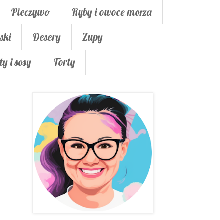
Pieczywo
Ryby i owoce morza
ski
Desery
Zupy
ty i sosy
Torty