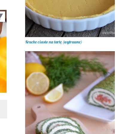
Kruche ciasto na tartę (wytrawne)