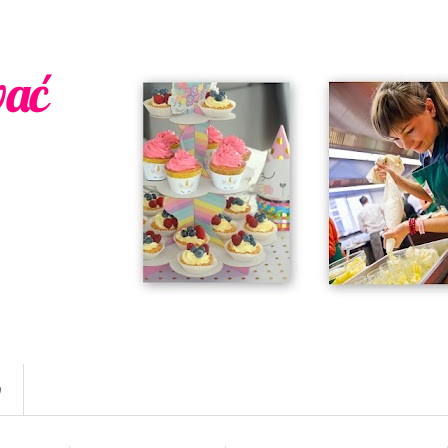
wać
w