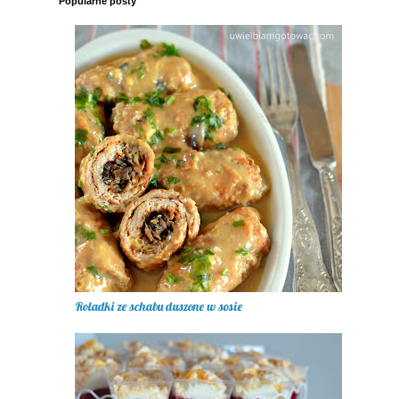
Popularne posty
Roladki ze schabu duszone w sosie