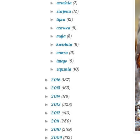
września
(7)
►
sierpnia
(12)
►
lipca
(12)
►
czerwca
(8)
►
maja
(8)
►
kwietnia
(11)
►
marca
(11)
►
lutego
(9)
►
stycznia
(10)
►
2016
(137)
►
2015
(165)
►
2014
(179)
►
2013
(328)
►
2012
(413)
►
2011
(250)
►
2010
(259)
►
2009
(152)
►