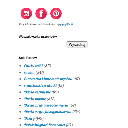
Przyciski społecznościowe dostarczyły
profilki.pl
Wyszukiwarka przepisów
Spis Potraw
Chleb i bułki
(35)
Ciasta
(341)
Ciasteczka i inne małe wypieki
(117)
Czekoladki i pralinki
(13)
Dania bezmięsne
(59)
Dania mięsne
(312)
Dania z ryb i owoców morza
(57)
Dania z ryżu/kaszy/makaronu
(154)
Desery
(149)
Naleśniki/placki/pancakes
(114)