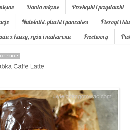
mięsne
Dania mięsne
Przekąski i przystawki
acje
Naleśniki, placki i pancakes
Pierogi i klu
nia z kaszy, ryżu i makaronu
Przetwory
Pas
/11/2017
bka Caffe Latte