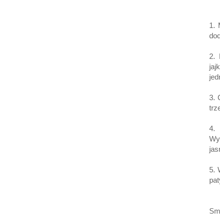
1. 
dod
2.
jaj
jed
3. 
trz
4.
Wy
jas
5. 
pat
Sm