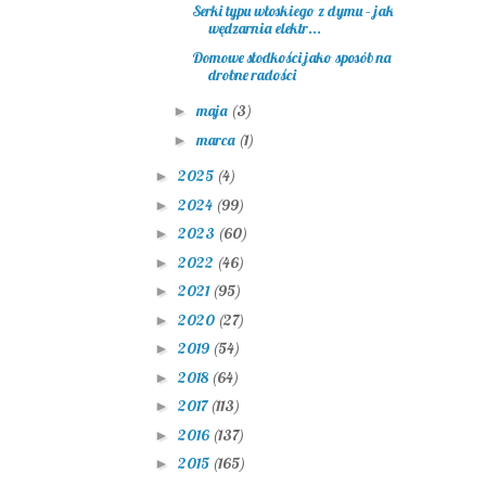
Serki typu włoskiego z dymu – jak
wędzarnia elektr...
Domowe słodkości jako sposób na
drobne radości
maja
(3)
►
marca
(1)
►
2025
(4)
►
2024
(99)
►
2023
(60)
►
2022
(46)
►
2021
(95)
►
2020
(27)
►
2019
(54)
►
2018
(64)
►
2017
(113)
►
2016
(137)
►
2015
(165)
►