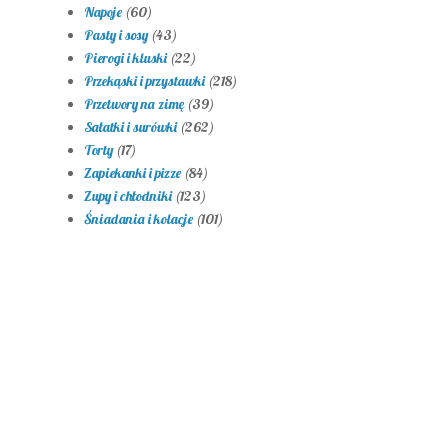
Napoje
(60)
Pasty i sosy
(43)
Pierogi i kluski
(22)
Przekąski i przystawki
(218)
Przetwory na zimę
(39)
Sałatki i surówki
(262)
Torty
(17)
Zapiekanki i pizze
(84)
Zupy i chłodniki
(123)
Śniadania i kolacje
(101)