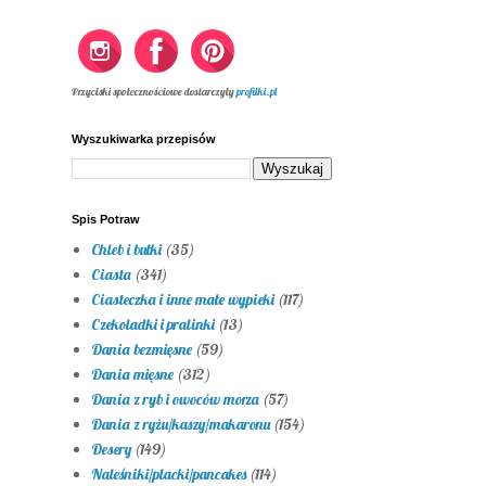
Przyciski społecznościowe dostarczyły
profilki.pl
Wyszukiwarka przepisów
Spis Potraw
Chleb i bułki
(35)
Ciasta
(341)
Ciasteczka i inne małe wypieki
(117)
Czekoladki i pralinki
(13)
Dania bezmięsne
(59)
Dania mięsne
(312)
Dania z ryb i owoców morza
(57)
Dania z ryżu/kaszy/makaronu
(154)
Desery
(149)
Naleśniki/placki/pancakes
(114)