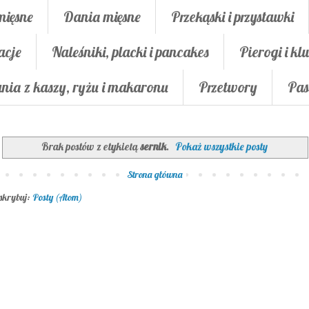
mięsne
Dania mięsne
Przekąski i przystawki
acje
Naleśniki, placki i pancakes
Pierogi i klu
nia z kaszy, ryżu i makaronu
Przetwory
Pas
Brak postów z etykietą
sernik
.
Pokaż wszystkie posty
Strona główna
skrybuj:
Posty (Atom)