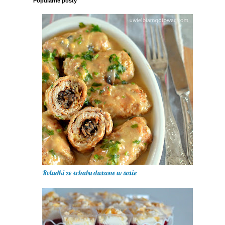
Popularne posty
Roladki ze schabu duszone w sosie