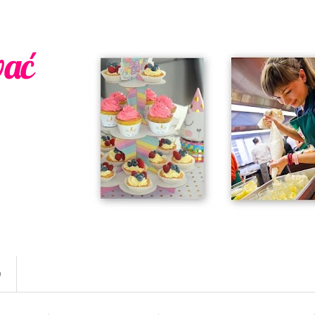
wać
w