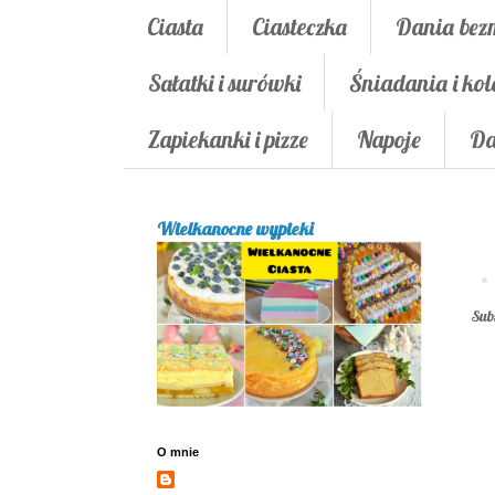
Ciasta
Ciasteczka
Dania bez
Sałatki i surówki
Śniadania i kol
Zapiekanki i pizze
Napoje
Da
Wielkanocne wypieki
Sub
O mnie