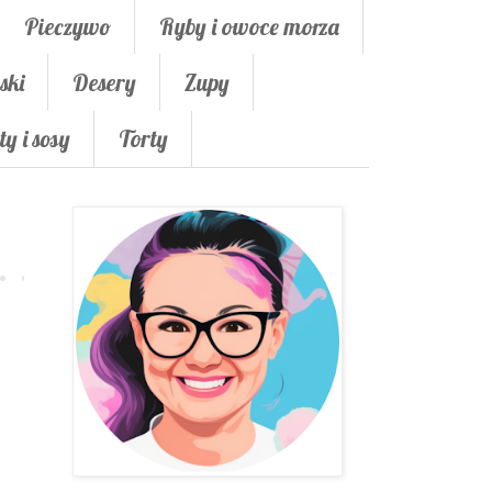
Pieczywo
Ryby i owoce morza
ski
Desery
Zupy
ty i sosy
Torty