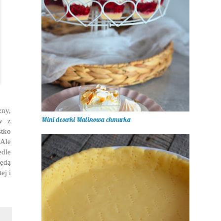
ny,
Mini deserki Malinowa chmurka
w z
tko
 Ale
dle
będą
ej i