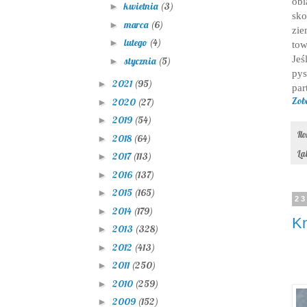
obi
kwietnia
(3)
►
sk
marca
(6)
►
zie
lutego
(4)
►
tow
Jeś
stycznia
(5)
►
py
2021
(95)
►
par
Zob
2020
(27)
►
2019
(54)
►
Il
2018
(64)
►
La
2017
(113)
►
2016
(137)
►
2015
(165)
►
23
2014
(179)
►
Kn
2013
(328)
►
2012
(413)
►
2011
(250)
►
2010
(259)
►
2009
(152)
►