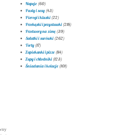
Napoje
(60)
Pasty i sosy
(43)
Pierogi i kluski
(22)
Przekąski i przystawki
(218)
Przetwory na zimę
(39)
Sałatki i surówki
(262)
Torty
(17)
Zapiekanki i pizze
(84)
Zupy i chłodniki
(123)
Śniadania i kolacje
(101)
wny