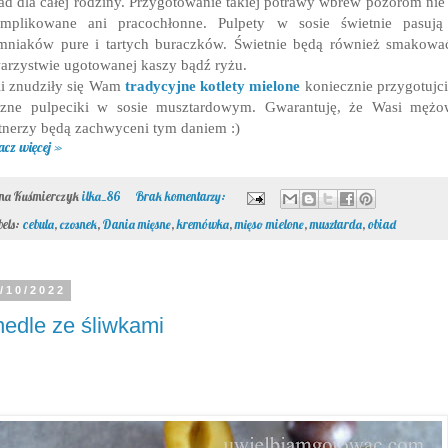
ad dla całej rodziny. Przygotowanie takiej potrawy wbrew pozorom nie 
omplikowane ani pracochłonne. Pulpety w sosie świetnie pasują
mniaków pure i tartych buraczków. Świetnie będą również smakow
arzystwie ugotowanej kaszy bądź ryżu.
li znudziły się Wam
tradycyjne kotlety mielone
koniecznie przygotujci
szne pulpeciki w sosie musztardowym. Gwarantuję, że Wasi mężow
tnerzy będą zachwyceni tym daniem :)
acz więcej »
ona Kuśmierczyk
ilka_86
Brak komentarzy:
bels:
cebula
,
czosnek
,
Dania mięsne
,
kremówka
,
mięso mielone
,
musztarda
,
obiad
/10/2022
edle ze śliwkami