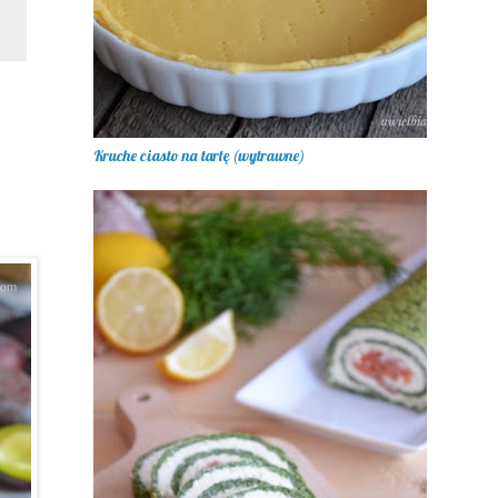
Kruche ciasto na tartę (wytrawne)