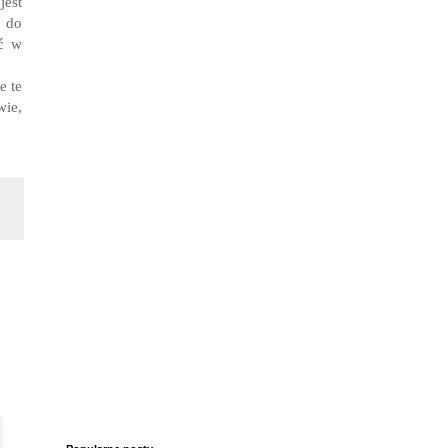
jest
 do
ać w
e te
ie,