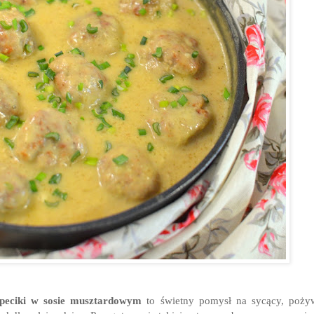
lpeciki w sosie musztardowym
to świetny pomysł na sycący, poży