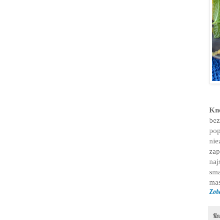
Kn
be
po
nie
za
naj
sma
mas
Zob
Il