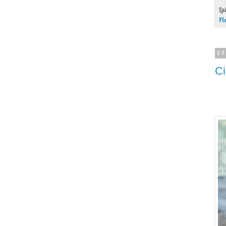
La
Pie
17
Ci