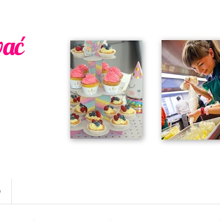
wać
w