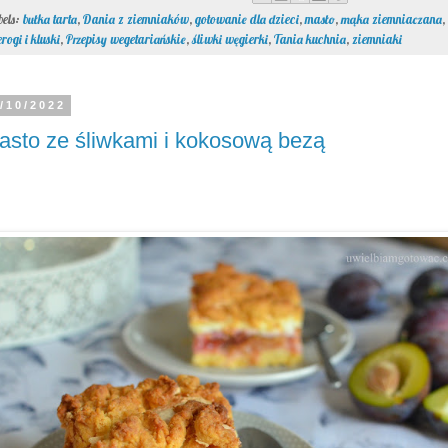
bels:
bułka tarta
,
Dania z ziemniaków
,
gotowanie dla dzieci
,
masło
,
mąka ziemniaczana
,
rogi i kluski
,
Przepisy wegetariańskie
,
śliwki węgierki
,
Tania kuchnia
,
ziemniaki
/10/2022
asto ze śliwkami i kokosową bezą