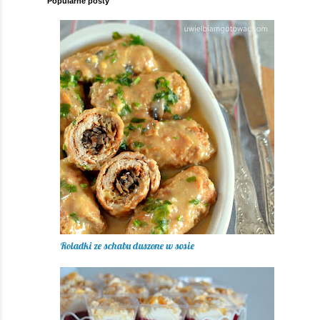
Popularne posty
Roladki ze schabu duszone w sosie