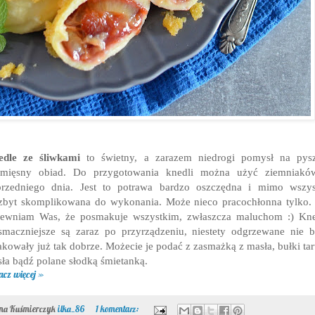
edle ze śliwkami
to świetny, a zarazem niedrogi pomysł na pysz
zmięsny obiad. Do przygotowania knedli można użyć ziemniakó
przedniego dnia. Jest to potrawa bardzo oszczędna i mimo wszys
zbyt skomplikowana do wykonania. Może nieco pracochłonna tylko.
pewniam Was, że posmakuje wszystkim, zwłaszcza maluchom :) Kne
smaczniejsze są zaraz po przyrządzeniu, niestety odgrzewane nie 
kowały już tak dobrze. Możecie je podać z zasmażką z masła, bułki tart
ła bądź polane słodką śmietanką.
acz więcej »
ona Kuśmierczyk
ilka_86
1 komentarz: