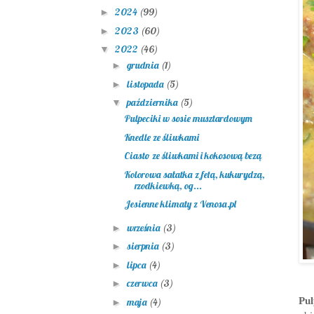
2024
(99)
►
2023
(60)
►
2022
(46)
▼
grudnia
(1)
►
listopada
(5)
►
października
(5)
▼
Pulpeciki w sosie musztardowym
Knedle ze śliwkami
Ciasto ze śliwkami i kokosową bezą
Kolorowa sałatka z fetą, kukurydzą,
rzodkiewką, og...
Jesienne klimaty z Venosa.pl
września
(3)
►
sierpnia
(3)
►
lipca
(4)
►
czerwca
(3)
►
Pu
maja
(4)
►