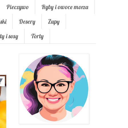
Pieczywo
Ryby i owoce morza
ski
Desery
Zupy
ty i sosy
Torty