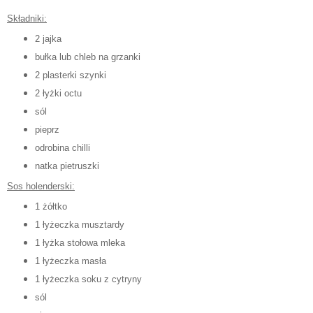
Składniki:
2 jajka
bułka lub chleb na grzanki
2 plasterki szynki
2 łyżki octu
sól
pieprz
odrobina chilli
natka pietruszki
Sos holenderski:
1 żółtko
1 łyżeczka musztardy
1 łyżka stołowa mleka
1 łyżeczka masła
1 łyżeczka soku z cytryny
sól