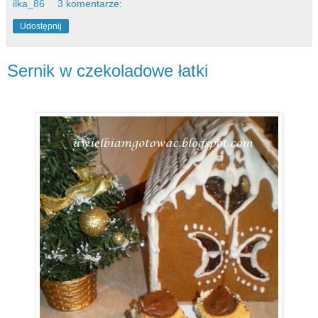
ilka_86
3 komentarze:
Udostępnij
Sernik w czekoladowe łatki