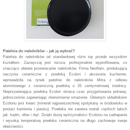
Patelnia do naleśników – jak ją wybrać?
Patelnia do naleśników od standardowej różni się przede wszystkim
kształtem. Zazwyczaj jest niższa, profesjonalnie wyprofilowana, co
znacząco ułatwia przewracanie naleśników. Firma Neoflam, produkująca
naczynia ceramiczne z powłoką Ecolon i akcesoria kuchenne,
wprowadziła na rynek patelnie do naleśników Mitra z odlewu
aluminiowego z ceramiczną powłoką o 26 centymetrowej średnicy.
Nieprzywierająca powłoka Ecolon skraca czas przygotowania potrawy,
jednocześnie zapewniając równomierne smażenie. Głównym składnikiem
Ecolonu jest kwarc (minerał najpowszechniej spotykany w środowisku w
postaci kamienia i piasku). Powłoka nie zawiera metali ciężkich takich
jak: kadm, ołów i rtęć. Dzięki dużej wytrzymałości Ecolonu na zadrapania
i wysoką temperaturę powłoka ceramiczna na długo zachowuje swoje
właściwości.