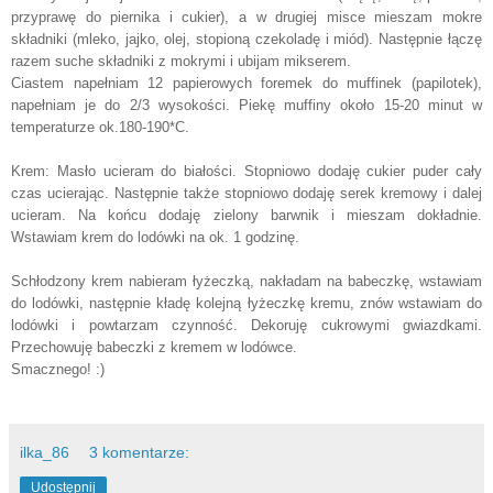
przyprawę do piernika i cukier), a w drugiej misce mieszam mokre
składniki (mleko, jajko, olej, stopioną czekoladę i miód). Następnie łączę
razem suche składniki z mokrymi i ubijam mikserem.
Ciastem napełniam 12 papierowych foremek do muffinek (papilotek),
napełniam je do 2/3 wysokości. Piekę muffiny około 15-20 minut w
temperaturze ok.180-190*C.
Krem: Masło ucieram do białości. Stopniowo dodaję cukier puder cały
czas ucierając. Następnie także stopniowo dodaję serek kremowy i dalej
ucieram. Na końcu dodaję zielony barwnik i mieszam dokładnie.
Wstawiam krem do lodówki na ok. 1 godzinę.
Schłodzony krem nabieram łyżeczką, nakładam na babeczkę, wstawiam
do lodówki, następnie kładę kolejną łyżeczkę kremu, znów wstawiam do
lodówki i powtarzam czynność. Dekoruję cukrowymi gwiazdkami.
Przechowuję babeczki z kremem w lodówce.
Smacznego! :)
ilka_86
3 komentarze:
Udostępnij