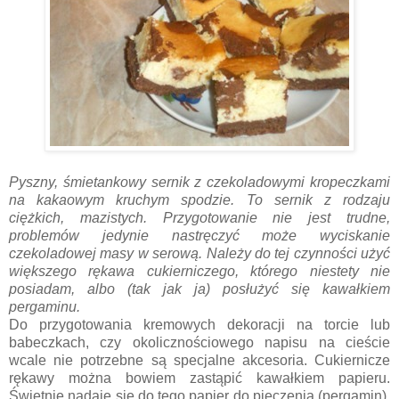
Pyszny, śmietankowy sernik z czekoladowymi kropeczkami
na kakaowym kruchym spodzie. To sernik z rodzaju
ciężkich, mazistych. Przygotowanie nie jest trudne,
problemów jedynie nastręczyć może wyciskanie
czekoladowej masy w serową. Należy do tej czynności użyć
większego rękawa cukierniczego, którego niestety nie
posiadam, albo (tak jak ja) posłużyć się kawałkiem
pergaminu.
Do przygotowania kremowych dekoracji na torcie lub
babeczkach, czy okolicznościowego napisu na cieście
wcale nie potrzebne są specjalne akcesoria. Cukiernicze
rękawy można bowiem zastąpić kawałkiem papieru.
Świetnie nadaje się do tego papier do pieczenia (pergamin).