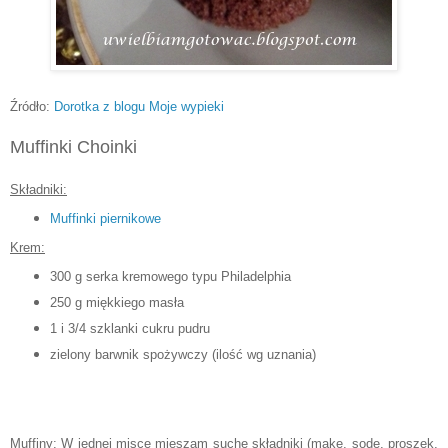
Źródło:
Dorotka z blogu Moje wypieki
Muffinki Choinki
Składniki:
Muffinki piernikowe
Krem:
300 g serka kremowego typu Philadelphia
250 g miękkiego masła
1 i 3/4 szklanki cukru pudru
zielony barwnik spożywczy (ilość wg uznania)
Muffiny: W jednej misce mieszam suche składniki (mąkę, sodę, proszek,