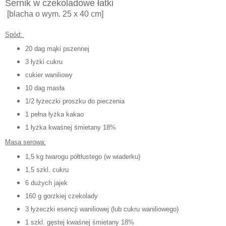
Sernik w czekoladowe łatki
[blacha o wym. 25 x 40 cm]
Spód:
20 dag mąki pszennej
3 łyżki cukru
cukier waniliowy
10 dag masła
1/2 łyżeczki proszku do pieczenia
1 pełna łyżka kakao
1 łyżka kwaśnej śmietany 18%
Masa serowa:
1,5 kg twarogu półtłustego (w wiaderku)
1,5 szkl. cukru
6 dużych jajek
160 g gorzkiej czekolady
3 łyżeczki esencji waniliowej (lub cukru waniliowego)
1 szkl. gęstej kwaśnej śmietany 18%