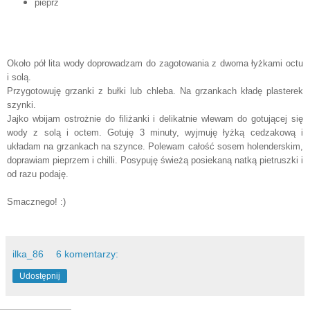
pieprz
Około pół lita wody doprowadzam do zagotowania z dwoma łyżkami octu
i solą.
Przygotowuję grzanki z bułki lub chleba. Na grzankach kładę plasterek
szynki.
Jajko wbijam ostrożnie do filiżanki i delikatnie wlewam do gotującej się
wody z solą i octem. Gotuję 3 minuty, wyjmuję łyżką cedzakową i
układam na grzankach na szynce. Polewam całość sosem holenderskim,
doprawiam pieprzem i chilli. Posypuję świeżą posiekaną natką pietruszki i
od razu podaję.
Smacznego! :)
ilka_86
6 komentarzy:
Udostępnij