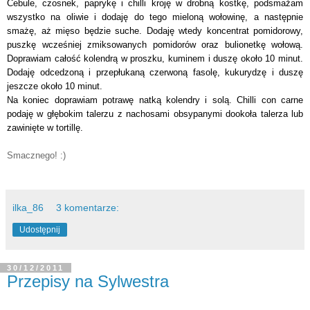
Cebule, czosnek, paprykę i chilli kroję w drobną kostkę, podsmażam
wszystko na oliwie i dodaję do tego mieloną wołowinę, a następnie
smażę, aż mięso będzie suche. Dodaję wtedy koncentrat pomidorowy,
puszkę wcześniej zmiksowanych pomidorów oraz bulionetkę wołową.
D
oprawiam całość kolendrą w proszku, kuminem i duszę około 10 minut.
Dodaję odcedzoną i przepłukaną czerwoną fasolę, kukurydzę i duszę
jeszcze około 10 minut.
Na koniec doprawiam potrawę natką kolendry i solą. Chilli con carne
podaję w głębokim talerzu z nachosami obsypanymi dookoła talerza lub
zawinięte w tortillę.
Smacznego! :)
ilka_86
3 komentarze:
Udostępnij
30/12/2011
Przepisy na Sylwestra