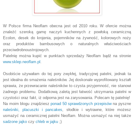
W Polsce firma Neoflam obecna jest od 2010 roku. W ofercie można
znaleźć szeroką gamę naczyń kuchennych z powłoką ceramiczną
Ecolon, desek do krojenia, pojemników na żywność, kolorowych noży
oraz produktów bambusowych o naturalnych właściwościach
przeciwdrobnoustrojowych.
Patelnię można kupić w punktach sprzedaży Neoflam bądź na stronie
www.sklep.neoflam.pl
.
Osobiście używałam do tej pory zwykłej, tradycyjnej patelni, jednak ta
jest idealna do smażenia naleśników. Jej doskonale wyprofilowany kształt
sprawia, że przewracanie naleśników to czysta przyjemność, nie stanowi
żadnego problemu. Dodatkową zaletą jest łatwość utrzymania patelni w
czystości oraz fakt, iż odporna jest na zarysowania. Polecam tę patelnię!
Na moim blogu znajdziesz
ponad 50 sprawdzonych przepisów
na pyszne
naleśniki, placuszki i pancakes
, słodkie i wytrawne, które możesz
usmażyć na ceramicznej patelni Neoflam. Można usmażyć na niej także
sadzone jajko
czy
chleb w jajku
;)