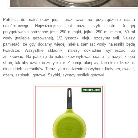
Patelnia do naleśników jest, teraz czas na przyrządzenie ciasta
naleśnikowego. Najważniejsza jest baza, czyli ciasto. Do jej
przygotowania potrzebne jest: 250 g mąki, jajko, 250 ml mleka, 50 ml
wody (najlepiej gazowanej), 1/2 łyżeczki oleju, szczypta soli. Należy
pamiętać, że gdy dodamy więcej mleka zamiast wody naleśniki będą
twardsze. Wszystkie składniki należy dokładnie wymieszać lub
zmiksować. Na patelnię do naleśników wylewać ciasto i smażyć z obu
stron, tak aby uzyskać złoty kolor. Z porcji takiej wyjdzie około 15 sztuk
cieniutkich naleśników. Teraz tylko nadzienie do wyboru: biały ser, owoce,
dżem, szpinak i gotowe! Szybki, sycący posiłek gotowy!