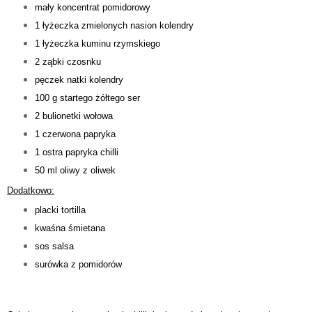
mały koncentrat pomidorowy
1 łyżeczka zmielonych nasion kolendry
1 łyżeczka kuminu
rzymskiego
2 ząbki czosnku
pęczek natki kolendry
100 g startego żółtego ser
2 bulionetki
wołowa
1 czerwona papryka
1 ostra papryka
chilli
50 ml oliwy z oliwek
Dodatkowo:
placki tortilla
kwaśna śmietana
sos salsa
surówka z pomidorów