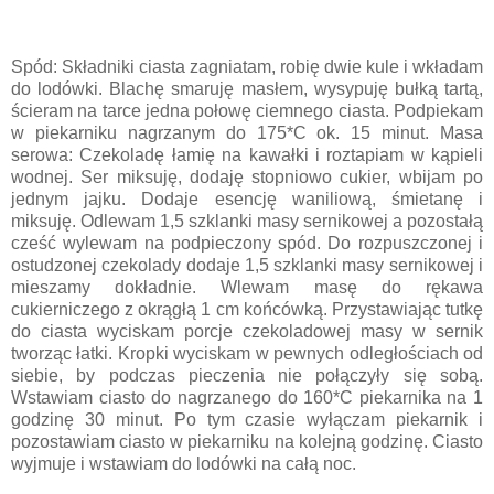
Spód: Składniki ciasta zagniatam, robię dwie kule i wkładam
do lodówki. Blachę smaruję masłem, wysypuję bułką tartą,
ścieram na tarce jedna połowę ciemnego ciasta. Podpiekam
w piekarniku nagrzanym do 175*C ok. 15 minut. Masa
serowa: Czekoladę łamię na kawałki i roztapiam w kąpieli
wodnej. Ser miksuję, dodaję stopniowo cukier, wbijam po
jednym jajku. Dodaje esencję waniliową, śmietanę i
miksuję. Odlewam 1,5 szklanki masy sernikowej a pozostałą
cześć wylewam na podpieczony spód. Do rozpuszczonej i
ostudzonej czekolady dodaje 1,5 szklanki masy sernikowej i
mieszamy dokładnie. Wlewam masę do rękawa
cukierniczego z okrągłą 1 cm końcówką. Przystawiając tutkę
do ciasta wyciskam porcje czekoladowej masy w sernik
tworząc łatki. Kropki wyciskam w pewnych odległościach od
siebie, by podczas pieczenia nie połączyły się sobą.
Wstawiam ciasto do nagrzanego do 160*C piekarnika na 1
godzinę 30 minut. Po tym czasie wyłączam piekarnik i
pozostawiam ciasto w piekarniku na kolejną godzinę. Ciasto
wyjmuje i wstawiam do lodówki na całą noc.