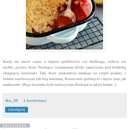
Kiedy nie macie czasu, a chętnie zjedlibyście coś słodkiego, zróbcie ten
szybki, pyszny deser. Pachnące cynamonem śliwki zapieczone pod kołderką
chrupiącej kruszonki. Taki deser znakomicie smakuje na ciepło podany z
lodami waniliowymi lub bitą śmietaną. Koniecznie spróbujcie i dajcie znać jak
smakowało. Moja dwulatka była zachwycona śliwkami w takiej formie :)
ilka_86
1 komentarz:
Udostępnij
08/10/2020