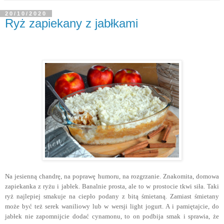
20/10/2020
Ryż zapiekany z jabłkami
Na jesienną chandrę, na poprawę humoru, na rozgrzanie. Znakomita, domowa
zapiekanka z ryżu i jabłek. Banalnie prosta, ale to w prostocie tkwi siła. Taki
ryż najlepiej smakuje na ciepło podany z bitą śmietaną. Zamiast śmietany
może być też serek waniliowy lub w wersji light jogurt. A i pamiętajcie, do
jabłek nie zapomnijcie dodać cynamonu, to on podbija smak i sprawia, że