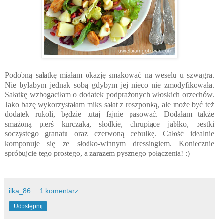
Podobną sałatkę miałam okazję smakować na weselu u szwagra.
Nie byłabym jednak sobą gdybym jej nieco nie zmodyfikowała.
Sałatkę wzbogaciłam o dodatek podprażonych włoskich orzechów.
Jako bazę wykorzystałam miks sałat z roszponką, ale może być też
dodatek rukoli, będzie tutaj fajnie pasować. Dodałam także
smażoną pierś kurczaka, słodkie, chrupiące jabłko, pestki
soczystego granatu oraz czerwoną cebulkę. Całość idealnie
komponuje się ze słodko-winnym dressingiem. Koniecznie
spróbujcie tego prostego, a zarazem pysznego połączenia! :)
ilka_86
1 komentarz:
Udostępnij