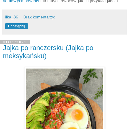
domowych powideł
lub innych owoców jak na przykład jabłka.
ilka_86
Brak komentarzy:
Udostępnij
01/11/2021
Jajka po ranczersku (Jajka po
meksykańsku)