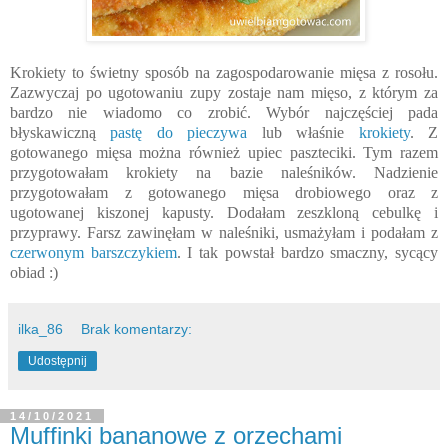
Krokiety to świetny sposób na zagospodarowanie mięsa z rosołu.
Zazwyczaj po ugotowaniu zupy zostaje nam mięso, z którym za
bardzo nie wiadomo co zrobić. Wybór najczęściej pada
błyskawiczną
pastę do pieczywa
lub właśnie
krokiety
. Z
gotowanego mięsa można również upiec paszteciki. Tym razem
przygotowałam krokiety na bazie naleśników. Nadzienie
przygotowałam z gotowanego mięsa drobiowego oraz z
ugotowanej kiszonej kapusty. Dodałam zeszkloną cebulkę i
przyprawy. Farsz zawinęłam w naleśniki, usmażyłam i podałam z
czerwonym barszczykiem
. I tak powstał bardzo smaczny, sycący
obiad :)
ilka_86
Brak komentarzy:
Udostępnij
14/10/2021
Muffinki bananowe z orzechami