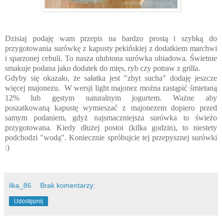
Dzisiaj podaję wam przepis na bardzo prostą i szybką do
przygotowania surówkę z kapusty pekińskiej z dodatkiem marchwi
i sparzonej cebuli. To nasza ulubiona surówka obiadowa. Świetnie
smakuje podana jako dodatek do mięs, ryb czy potraw z grilla.
Gdyby się okazało, że sałatka jest "zbyt sucha" dodaję jeszcze
więcej majonezu. W wersji light majonez można zastąpić śmietaną
12% lub gęstym naturalnym jogurtem. Ważne aby
poszatkowaną kapustę wymieszać z majonezem dopiero przed
samym podaniem, gdyż najsmaczniejsza surówka to świeżo
przygotowana. Kiedy dłużej postoi (kilka godzin), to niestety
podchodzi "wodą". Koniecznie spróbujcie tej przepysznej surówki
:)
ilka_86
Brak komentarzy:
Udostępnij