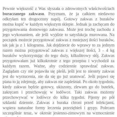
Pewnie większość z Was słyszała o zdrowotnych właściwościach
buraczanego zakwasu
. Przyznam, że ja całkiem niedawno
odkryłam ten drogocenny napój. Gotowy zakwas z buraków
można kupić w każdym większym sklepie. Jednak ja zachęcam do
przygotowania domowego zakwasu. Może jest trochę zachodu z
jego wykonaniem, ale jeśli wyjdzie to satysfakcja murowana. Na
początek możecie przygotować zakwas z mniejszej ilości buraków,
tak jak ja z 1 kilograma. Jak dojdziecie do wprawy to za jednym
razem można przygotować zakwas z większej ilości, 3 - 4 kg
buraków wykorzystując do tego duży, kilkulitrowy słój. Zakwas
przygotowałam już kilkukrotnie z tego przepisu i wychodził za
każdym razem. Ważne, aby c
odziennie sprawdzać zakwas.
Zaglądam czy nie pojawiła się pleśń, jeśli jest to niestety zakwas
jest do wyrzucenia, nie da się go już uratować. Jeśli pojawi się
piana to ją zdejmuję, aby zakwas nie zapleśniał. Po około tygodniu,
kiedy zakwas będzie gotowy, ukiszony, zlewam go do butelek,
zakręcam i przechowuję w lodówce. Taki zakwas możemy
przechowywać w lodówce do kilku tygodni. Pijemy po pół
szklanki dziennie. Zakwas z buraka chroni przed infekcjami,
wspiera naturalne formy leczenia przeziębień i grypy. Polecam
szczególnie teraz, w okresie jesienno-zimowym na wzmocnienie