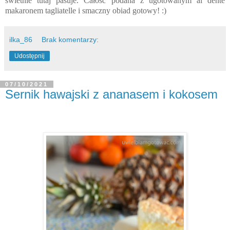
świetnie tutaj pasuje. Całość podana z ugotowanym al dente
makaronem tagliatelle
i smaczny obiad gotowy! :)
ilka_86
Brak komentarzy:
Udostępnij
07/10/2021
Sernik hawajski z ananasem i kokosem