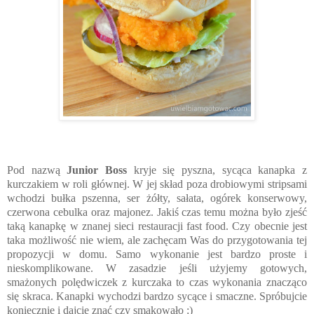
Pod nazwą
Junior Boss
kryje się pyszna, sycąca kanapka z
kurczakiem w roli głównej. W jej skład poza drobiowymi stripsami
wchodzi bułka pszenna, ser żółty, sałata, ogórek konserwowy,
czerwona cebulka oraz majonez. Jakiś czas temu można było zjeść
taką kanapkę w znanej sieci restauracji fast food. Czy obecnie jest
taka możliwość nie wiem, ale zachęcam Was do przygotowania tej
propozycji w domu. Samo wykonanie jest bardzo proste i
nieskomplikowane. W zasadzie jeśli użyjemy gotowych,
smażonych polędwiczek z kurczaka to czas wykonania znacząco
się skraca. Kanapki wychodzi bardzo sycące i smaczne. Spróbujcie
koniecznie i dajcie znać czy smakowało :)