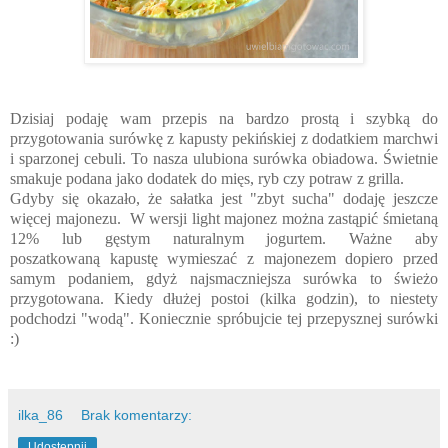
Dzisiaj podaję wam przepis na bardzo prostą i szybką do
przygotowania surówkę z kapusty pekińskiej z dodatkiem marchwi
i sparzonej cebuli. To nasza ulubiona surówka obiadowa. Świetnie
smakuje podana jako dodatek do mięs, ryb czy potraw z grilla.
Gdyby się okazało, że sałatka jest "zbyt sucha" dodaję jeszcze
więcej majonezu. W wersji light majonez można zastąpić śmietaną
12% lub gęstym naturalnym jogurtem. Ważne aby
poszatkowaną kapustę wymieszać z majonezem dopiero przed
samym podaniem, gdyż najsmaczniejsza surówka to świeżo
przygotowana. Kiedy dłużej postoi (kilka godzin), to niestety
podchodzi "wodą". Koniecznie spróbujcie tej przepysznej surówki
:)
ilka_86
Brak komentarzy:
Udostępnij