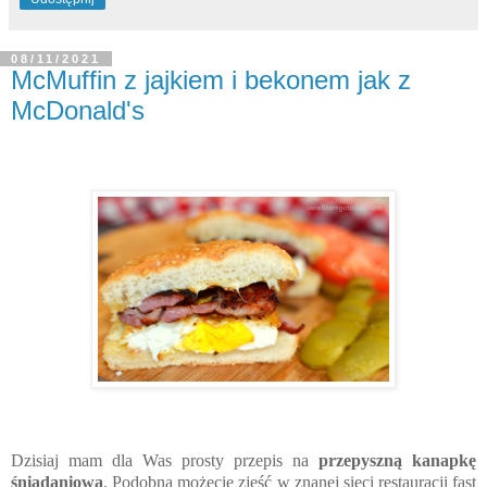
08/11/2021
McMuffin z jajkiem i bekonem jak z
McDonald's
Dzisiaj mam dla Was prosty przepis na
przepyszną kanapkę
śniadaniową
. Podobną możecie zjeść w znanej sieci restauracji fast