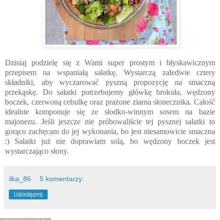
Dzisiaj podzielę się z Wami super prostym i błyskawicznym
przepisem na wspaniałą sałatkę. Wystarczą zaledwie cztery
składniki, aby wyczarować pyszną propozycję na smaczną
przekąskę. Do sałatki potrzebujemy główkę brokuła, wędzony
boczek, czerwoną cebulkę oraz prażone ziarna słonecznika. Całość
idealnie komponuje się ze słodko-winnym sosem na bazie
majonezu. Jeśli jeszcze nie próbowaliście tej pysznej sałatki to
gorąco zachęcam do jej wykonania, bo jest niesamowicie smaczna
:) Sałatki już nie doprawiam solą, bo wędzony boczek jest
wystarczająco słony.
ilka_86
5 komentarzy:
Udostępnij