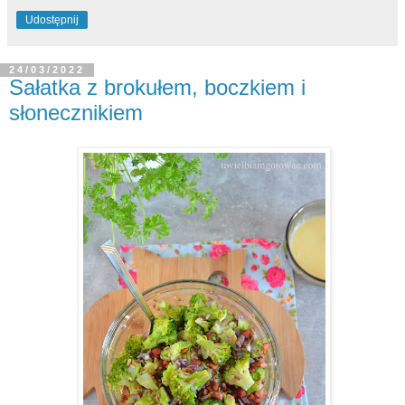
Udostępnij
24/03/2022
Sałatka z brokułem, boczkiem i
słonecznikiem