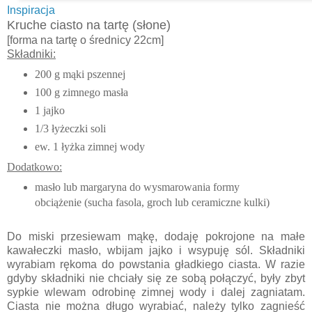
Inspiracja
Kruche ciasto na tartę (słone)
[forma na tartę o średnicy 22cm]
Składniki:
200 g mąki pszennej
100 g zimnego masła
1 jajko
1/3 łyżeczki soli
ew. 1 łyżka zimnej wody
Dodatkowo:
masło lub margaryna do wysmarowania formy
obciążenie (sucha fasola, groch lub ceramiczne kulki)
Do miski przesiewam mąkę, dodaję pokrojone na małe
kawałeczki masło, wbijam jajko i wsypuję sól. Składniki
wyrabiam rękoma do powstania gładkiego ciasta. W razie
gdyby składniki nie chciały się ze sobą połączyć, były zbyt
sypkie wlewam odrobinę zimnej wody i dalej zagniatam.
Ciasta nie można długo wyrabiać, należy tylko zagnieść