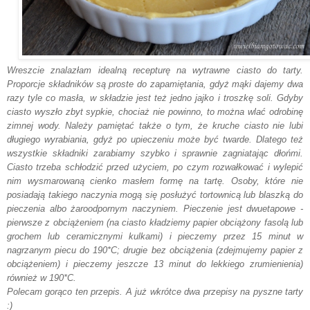
Wreszcie znalazłam idealną recepturę na wytrawne ciasto do tarty.
Proporcje składników są proste do zapamiętania, gdyż mąki dajemy dwa
razy tyle co masła, w składzie jest też jedno jajko i troszkę soli. Gdyby
ciasto wyszło zbyt sypkie, chociaż nie powinno, to można wlać odrobinę
zimnej wody. Należy pamiętać także o tym, że kruche ciasto nie lubi
długiego wyrabiania, gdyż po upieczeniu może być twarde. Dlatego też
wszystkie składniki zarabiamy szybko i sprawnie zagniatając dłońmi.
Ciasto trzeba schłodzić przed użyciem, po czym rozwałkować i wylepić
nim wysmarowaną cienko masłem formę na tartę. Osoby, które nie
posiadają takiego naczynia mogą się posłużyć tortownicą lub blaszką do
pieczenia albo żaroodpornym naczyniem. Pieczenie jest dwuetapowe -
pierwsze z obciążeniem (na ciasto kładziemy papier obciążony fasolą lub
grochem lub ceramicznymi kulkami) i pieczemy przez 15 minut w
nagrzanym piecu do 190*C; drugie bez obciążenia (zdejmujemy papier z
obciążeniem) i pieczemy jeszcze 13 minut do lekkiego zrumienienia)
również w 190*C.
Polecam gorąco ten przepis. A już wkrótce dwa przepisy na pyszne tarty
:)