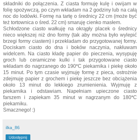
składniki do połączenia. Z ciasta formuję kulę i owijam w
folię spożywczą, po czym wkładam na 2 godziny lub na całą
noc do lodówki. Formę na tartę o średnicy 22 cm (może być
też tortownica o śred. 22 cm) smaruję cienko masłem.
Schłodzone ciasto wałkuję na okrągły placek o średnicy
nieco większej niż dno formy (tak aby można było wylepić
brzegi formy ciastem) i przekładam do przygotowanej formy.
Dociskam ciasto do dna i boków naczynia, nakłuwam
widelcem. Na ciasto kładę papier do pieczenia, wysypuję
groch lub ceramiczne kulki i tak przygotowane ciasto
wkładam do nagrzanego do 190*C piekarnika i piekę około
15 minut. Po tym czasie wyjmuję formę z pieca, ostrożnie
zdejmuję papier z grochem i piekę jeszcze bez obciążenia
około 13 minut do lekkiego zrumienienia. Wyjmuję z
piekarnika i odstawiam. Napełniam upieczone ciasto
farszem i zapiekam 35 minut w nagrzanym do 180*C
piekarniku.
Smacznego! :)
ilka_86
Udostępnij