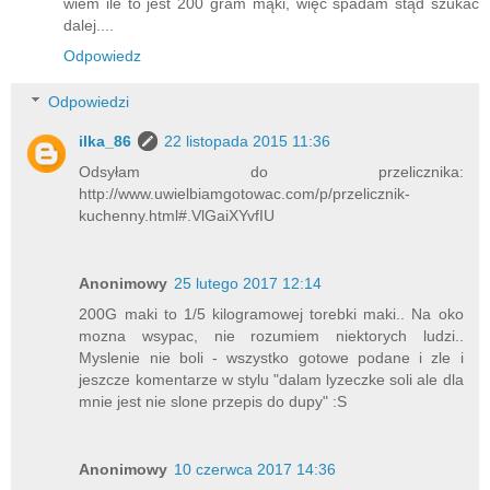
wiem ile to jest 200 gram mąki, więc spadam stąd szukać
dalej....
Odpowiedz
Odpowiedzi
ilka_86
22 listopada 2015 11:36
Odsyłam do przelicznika:
http://www.uwielbiamgotowac.com/p/przelicznik-
kuchenny.html#.VlGaiXYvfIU
Anonimowy
25 lutego 2017 12:14
200G maki to 1/5 kilogramowej torebki maki.. Na oko
mozna wsypac, nie rozumiem niektorych ludzi..
Myslenie nie boli - wszystko gotowe podane i zle i
jeszcze komentarze w stylu "dalam lyzeczke soli ale dla
mnie jest nie slone przepis do dupy" :S
Anonimowy
10 czerwca 2017 14:36