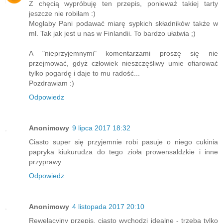
Z chęcią wypróbuję ten przepis, ponieważ takiej tarty
jeszcze nie robiłam :)
Mogłaby Pani podawać miarę sypkich składników także w
ml. Tak jak jest u nas w Finlandii. To bardzo ułatwia ;)
A "nieprzyjemnymi" komentarzami proszę się nie
przejmować, gdyż człowiek nieszczęśliwy umie ofiarować
tylko pogardę i daje to mu radość...
Pozdrawiam :)
Odpowiedz
Anonimowy
9 lipca 2017 18:32
Ciasto super się przyjemnie robi pasuje o niego cukinia
papryka kiukurudza do tego zioła prowensaldzkie i inne
przyprawy
Odpowiedz
Anonimowy
4 listopada 2017 20:10
Rewelacyjny przepis, ciasto wychodzi idealne - trzeba tylko