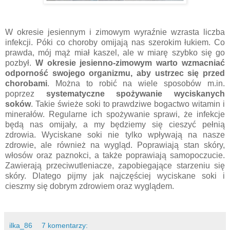
W okresie jesiennym i zimowym wyraźnie wzrasta liczba
infekcji.
Póki co choroby omijają nas szerokim łukiem. Co
prawda, mój mąż miał kaszel, ale w miarę szybko się go
pozbył.
W okresie jesienno-zimowym warto
wzmacniać
odporność swojego organizmu, aby ustrzec się przed
chorobami
. Można to robić na wiele sposobów m.in.
poprzez
systematyczne spożywanie wyciskanych
soków
. Takie świeże soki to prawdziwe bogactwo witamin i
minerałów. Regularne ich spożywanie sprawi, że infekcje
będą nas omijały, a my będziemy się cieszyć pełnią
zdrowia. Wyciskane soki nie tylko wpływają na nasze
zdrowie, ale również na wygląd. Poprawiają stan skóry,
włosów oraz paznokci, a także poprawiają samopoczucie.
Zawierają przeciwutleniacze, zapobiegające starzeniu się
skóry. Dlatego pijmy jak najczęściej wyciskane soki i
cieszmy się dobrym zdrowiem oraz wyglądem.
ilka_86
7 komentarzy: