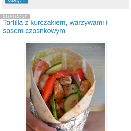
Udostępnij
25/08/2017
Tortilla z kurczakiem, warzywami i
sosem czosnkowym