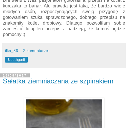
Dla wielu z Was, pasjonatów gotowania, przepis na kotlet z
kurczaka to banał. Ale prawda jest taka, że bardzo wiele
młodych osób, rozpoczynających swoją przygodę z
gotowaniem szuka sprawdzonego, dobrego przepisu na
znakomity kotlet drobiowy. Dlatego pozwoliłam sobie
zamieścić tutaj ten przepis z nadzieją, że komuś będzie
pomocny :)
ilka_86
2 komentarze:
Udostępnij
18/08/2017
Sałatka ziemniaczana ze szpinakiem