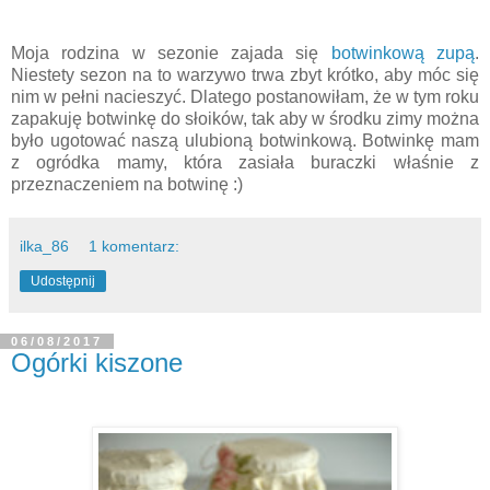
Moja rodzina w sezonie zajada się
botwinkową zupą
.
Niestety sezon na to warzywo trwa zbyt krótko, aby móc się
nim w pełni nacieszyć. Dlatego postanowiłam, że w tym roku
zapakuję botwinkę do słoików, tak aby w środku zimy można
było ugotować naszą ulubioną botwinkową. Botwinkę mam
z ogródka mamy, która zasiała buraczki właśnie z
przeznaczeniem na botwinę :)
ilka_86
1 komentarz:
Udostępnij
06/08/2017
Ogórki kiszone