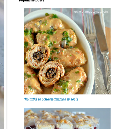
Popularne posty
Roladki ze schabu duszone w sosie