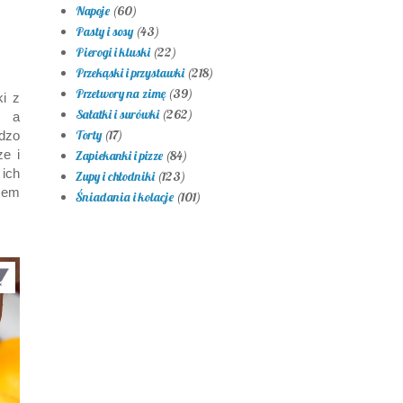
Napoje
(60)
Pasty i sosy
(43)
Pierogi i kluski
(22)
Przekąski i przystawki
(218)
Przetwory na zimę
(39)
i z
Sałatki i surówki
(262)
, a
Torty
(17)
dzo
ze i
Zapiekanki i pizze
(84)
ich
Zupy i chłodniki
(123)
sem
Śniadania i kolacje
(101)