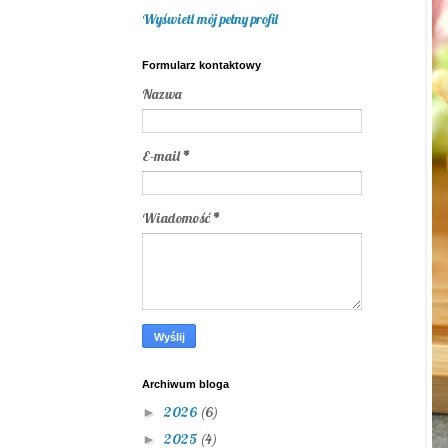
Wyświetl mój pełny profil
Formularz kontaktowy
Nazwa
E-mail
*
Wiadomość
*
Archiwum bloga
2026
(6)
►
2025
(4)
►