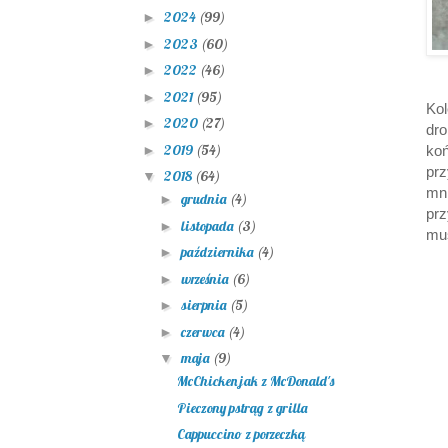
2024
(99)
►
2023
(60)
►
2022
(46)
►
2021
(95)
►
Ko
2020
(27)
►
dr
2019
(54)
►
ko
prz
2018
(64)
▼
mn
grudnia
(4)
►
pr
listopada
(3)
►
mu
października
(4)
►
września
(6)
►
sierpnia
(5)
►
czerwca
(4)
►
maja
(9)
▼
McChicken jak z McDonald's
Pieczony pstrąg z grilla
Cappuccino z porzeczką