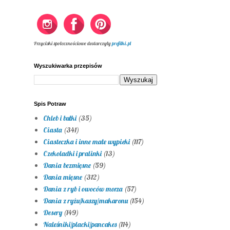
Przyciski społecznościowe dostarczyły
profilki.pl
Wyszukiwarka przepisów
Spis Potraw
Chleb i bułki
(35)
Ciasta
(341)
Ciasteczka i inne małe wypieki
(117)
Czekoladki i pralinki
(13)
Dania bezmięsne
(59)
Dania mięsne
(312)
Dania z ryb i owoców morza
(57)
Dania z ryżu/kaszy/makaronu
(154)
Desery
(149)
Naleśniki/placki/pancakes
(114)