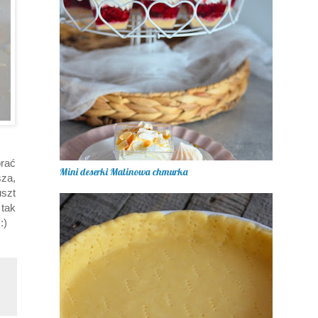
brać
Mini deserki Malinowa chmurka
sza,
uszt
 tak
:)