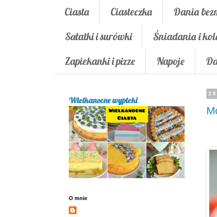
Ciasta
Ciasteczka
Dania bez
Sałatki i surówki
Śniadania i kol
Zapiekanki i pizze
Napoje
Da
29
Wielkanocne wypieki
Mc
O mnie