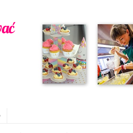
wać
w