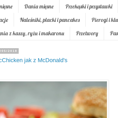
mięsne
Dania mięsne
Przekąski i przystawki
acje
Naleśniki, placki i pancakes
Pierogi i klu
nia z kaszy, ryżu i makaronu
Przetwory
Pas
/05/2018
Chicken jak z McDonald's