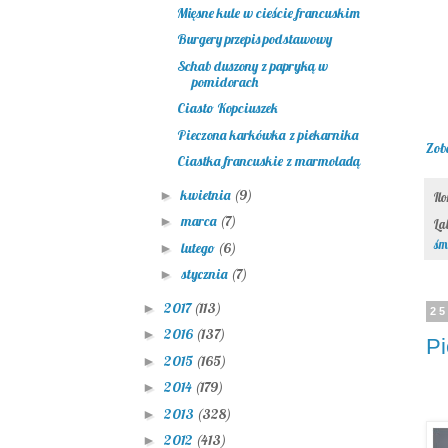
Mięsne kule w cieście francuskim
Burgery przepis podstawowy
Schab duszony z papryką w
pomidorach
Ciasto Kopciuszek
Pieczona karkówka z piekarnika
Zob
Ciastka francuskie z marmoladą
kwietnia
(9)
►
Il
marca
(7)
►
La
śm
lutego
(6)
►
stycznia
(7)
►
2017
(113)
►
25
2016
(137)
►
Pi
2015
(165)
►
2014
(179)
►
2013
(328)
►
2012
(413)
►