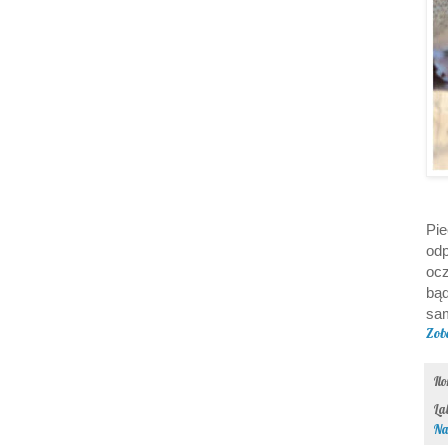
Pie
odp
ocz
bąd
sam
Zob
Il
La
Na