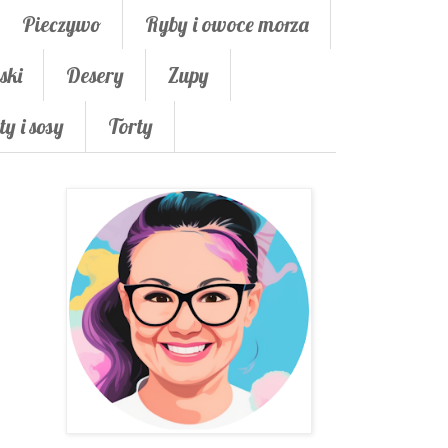
Pieczywo
Ryby i owoce morza
ski
Desery
Zupy
ty i sosy
Torty