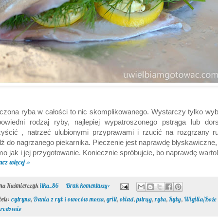
czona ryba w całości to nic skomplikowanego. Wystarczy tylko wy
owiedni rodzaj ryby, najlepiej wypatroszonego pstrąga lub dor
yścić , natrzeć ulubionymi przyprawami i rzucić na rozgrzany r
ź do nagrzanego piekarnika. Pieczenie jest naprawdę błyskawiczne,
o jak i jej przygotowanie. Koniecznie spróbujcie, bo naprawdę warto!
acz więcej »
ona Kuśmierczyk
ilka_86
Brak komentarzy:
bels:
cytryna
,
Dania z ryb i owoców morza
,
grill
,
obiad
,
pstrąg
,
ryba
,
Ryby
,
Wigilia/Boże
rodzenie