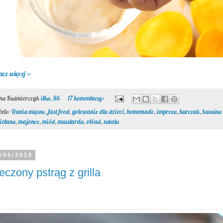
acz więcej »
ona Kuśmierczyk
ilka_86
17 komentarzy:
bels:
Dania mięsne
,
fast food
,
gotowanie dla dzieci
,
homemade
,
impreza
,
kurczak
,
kwaśna
ietana
,
majonez
,
miód
,
musztarda
,
obiad
,
sałata
/05/2018
eczony pstrąg z grilla