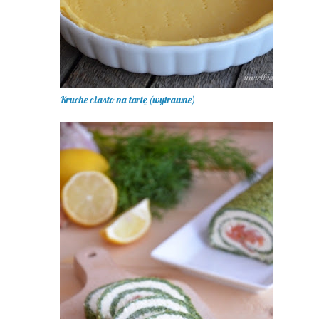
Kruche ciasto na tartę (wytrawne)