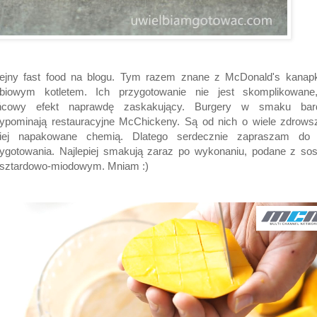
lejny fast food na blogu. Tym razem znane z McDonald's kanapk
obiowym kotletem. Ich przygotowanie nie jest skomplikowane
ńcowy efekt naprawdę zaskakujący. Burgery w smaku bar
ypominają restauracyjne McChickeny. Są od nich o wiele zdrows
iej napakowane chemią. Dlatego serdecznie zapraszam do 
zygotowania. Najlepiej smakują zaraz po wykonaniu, podane z so
sztardowo-miodowym. Mniam :)