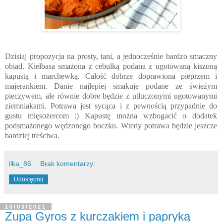
Dzisiaj propozycja na prosty, tani, a jednocześnie bardzo smaczny
obiad. Kiełbasa smażona z cebulką podana z ugotowaną kiszoną
kapustą i marchewką. Całość dobrze doprawiona pieprzem i
majerankiem. Danie najlepiej smakuje podane ze świeżym
pieczywem, ale równie dobre będzie z utłuczonymi ugotowanymi
ziemniakami. Potrawa jest sycąca i z pewnością przypadnie do
gustu mięsożercom :) Kapustę można wzbogacić o dodatek
podsmażonego wędzonego boczku. Wtedy potrawa będzie jeszcze
bardziej treściwa.
ilka_86
Brak komentarzy:
Udostępnij
10/03/2021
Zupa Gyros z kurczakiem i papryką