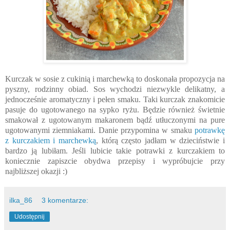
Kurczak w sosie z cukinią i marchewką to doskonała propozycja na
pyszny, rodzinny obiad. Sos wychodzi niezwykle delikatny, a
jednocześnie aromatyczny i pełen smaku. Taki kurczak znakomicie
pasuje do ugotowanego na sypko ryżu. Będzie również świetnie
smakował z ugotowanym makaronem bądź utłuczonymi na pure
ugotowanymi ziemniakami. Danie przypomina w smaku
potrawkę
z kurczakiem i marchewką
, którą często jadłam w dzieciństwie i
bardzo ją lubiłam. Jeśli lubicie takie potrawki z kurczakiem to
koniecznie zapiszcie obydwa przepisy i wypróbujcie przy
najbliższej okazji :)
ilka_86
3 komentarze:
Udostępnij