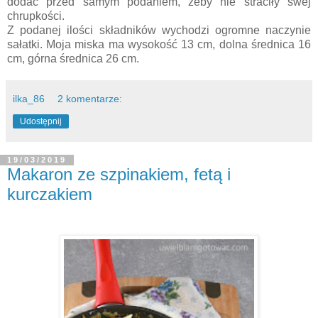
dodać przed samym podaniem, żeby nie straciły swej
chrupkości.
Z podanej ilości składników wychodzi ogromne naczynie
sałatki. Moja miska ma wysokość 13 cm, dolna średnica 16
cm, górna średnica 26 cm.
ilka_86
2 komentarze:
Udostępnij
19/03/2019
Makaron ze szpinakiem, fetą i
kurczakiem