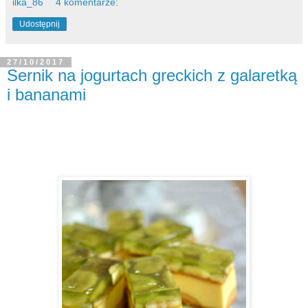
ilka_86
4 komentarze:
Udostępnij
27/10/2017
Sernik na jogurtach greckich z galaretką
i bananami