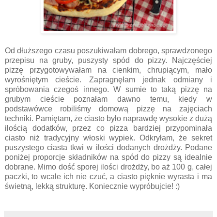
Od dłuższego czasu poszukiwałam dobrego, sprawdzonego
przepisu na gruby, puszysty spód do pizzy. Najczęściej
pizzę przygotowywałam na cienkim, chrupiącym, mało
wyrośniętym cieście. Zapragnęłam jednak odmiany i
spróbowania czegoś innego. W sumie to taką pizzę na
grubym cieście poznałam dawno temu, kiedy w
podstawówce robiliśmy domową pizzę na zajęciach
techniki. Pamiętam, że ciasto było naprawdę wysokie z dużą
ilością dodatków, przez co pizza bardziej przypominała
ciasto niż tradycyjny włoski wypiek. Odkryłam, że sekret
puszystego ciasta tkwi w ilości dodanych drożdży. Podane
poniżej proporcje składników na spód do pizzy są idealnie
dobrane. Mimo dość sporej ilości drożdży, bo aż 100 g, całej
paczki, to wcale ich nie czuć, a ciasto pięknie wyrasta i ma
świetną, lekką strukturę. Koniecznie wypróbujcie! :)