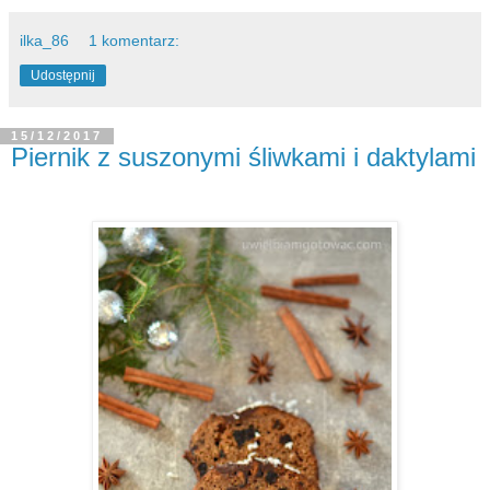
ilka_86
1 komentarz:
Udostępnij
15/12/2017
Piernik z suszonymi śliwkami i daktylami