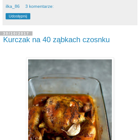
ilka_86
3 komentarze:
Udostępnij
30/10/2017
Kurczak na 40 ząbkach czosnku