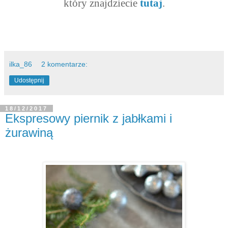
który znajdziecie
tutaj
.
ilka_86
2 komentarze:
Udostępnij
18/12/2017
Ekspresowy piernik z jabłkami i
żurawiną