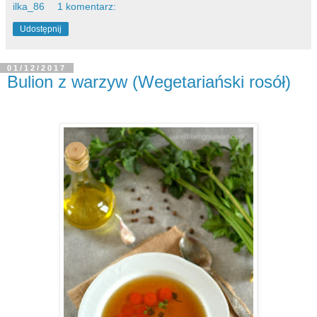
ilka_86
1 komentarz:
Udostępnij
01/12/2017
Bulion z warzyw (Wegetariański rosół)