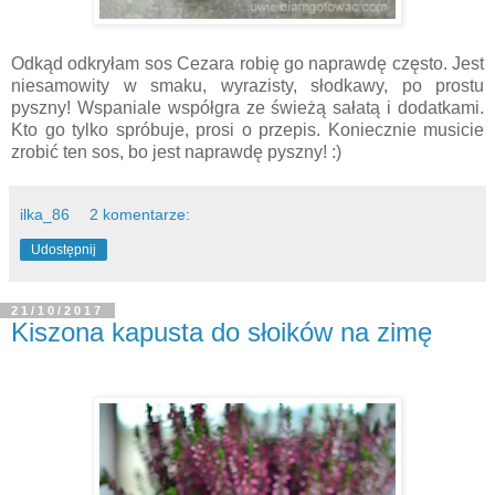
Odkąd odkryłam sos Cezara robię go naprawdę często. Jest
niesamowity w smaku, wyrazisty, słodkawy, po prostu
pyszny! Wspaniale współgra ze świeżą sałatą i dodatkami.
Kto go tylko spróbuje, prosi o przepis. Koniecznie musicie
zrobić ten sos, bo jest naprawdę pyszny! :)
ilka_86
2 komentarze:
Udostępnij
21/10/2017
Kiszona kapusta do słoików na zimę