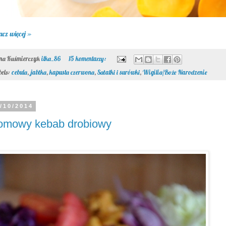
acz więcej »
ona Kuśmierczyk
ilka_86
15 komentarzy:
bels:
cebula
,
jabłka
,
kapusta czerwona
,
Sałatki i surówki
,
Wigilia/Boże Narodzenie
/10/2014
omowy kebab drobiowy