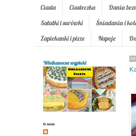
Ciasta
Ciasteczka
Dania bez
Sałatki i surówki
Śniadania i kol
Zapiekanki i pizze
Napoje
Da
30
Wielkanocne wypieki
K
O mnie