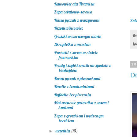
Kawowiec ala Tiramisu
Zupa cebulowo-serowa
Kasza pęczak z warzywami
Zob
Brzoskwiniowiec
Il
Gruszki w czerwonym winie
La
Skrzydełka z miodem
Parówki z serem w cieście
francuskim
28
Prosty i szybki sernik na spodzie z
biszkoptów
D
Kasza pęczak z pieczarkami
Knedle z brzoskwiniami
Rafaello bez pieczenia
Makaronowe gniazdka z sosem i
kurkami
Zupa z groszkiem i wędzonym
boczkiem
września
(15)
►