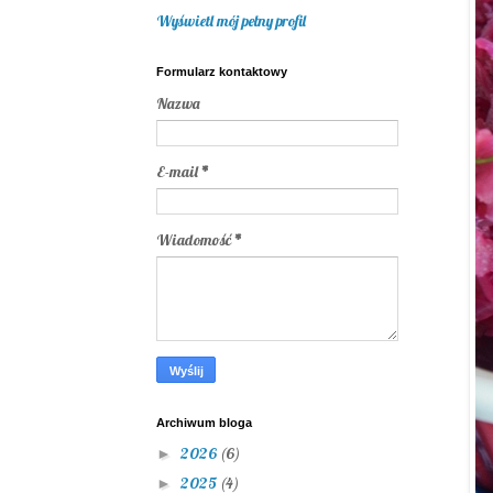
Wyświetl mój pełny profil
Formularz kontaktowy
Nazwa
E-mail
*
Wiadomość
*
Archiwum bloga
2026
(6)
►
2025
(4)
►