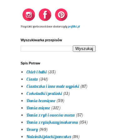
Przyciski społecznościowe dostarczyły
profilki.pl
Wyszukiwarka przepisów
Spis Potraw
Chleb i bułki
(35)
Ciasta
(341)
Ciasteczka i inne małe wypieki
(117)
Czekoladki i pralinki
(13)
Dania bezmięsne
(59)
Dania mięsne
(312)
Dania z ryb i owoców morza
(57)
Dania z ryżu/kaszy/makaronu
(154)
Desery
(149)
Naleśniki/placki/pancakes
(114)