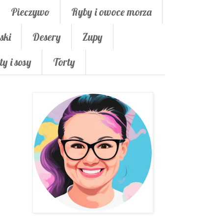
Pieczywo
Ryby i owoce morza
ski
Desery
Zupy
ty i sosy
Torty