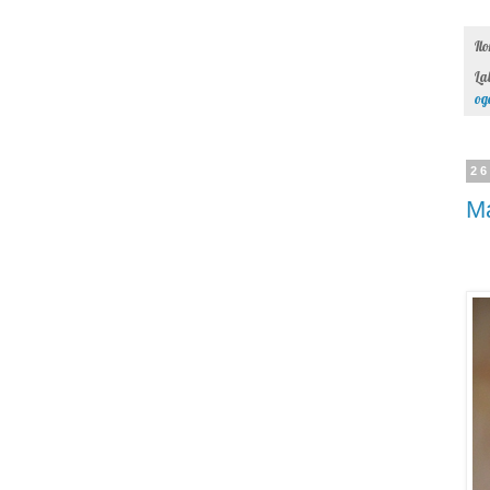
Il
La
og
26
M