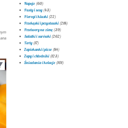
Napoje
(60)
Pasty i sosy
(43)
Pierogi i kluski
(22)
Przekąski i przystawki
(218)
Przetwory na zimę
(39)
znym
Sałatki i surówki
(262)
żana
Torty
(17)
Zapiekanki i pizze
(84)
Zupy i chłodniki
(123)
Śniadania i kolacje
(101)