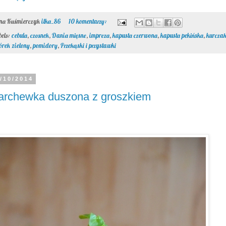
ona Kuśmierczyk
ilka_86
10 komentarzy:
bels:
cebula
,
czosnek
,
Dania mięsne
,
impreza
,
kapusta czerwona
,
kapusta pekińska
,
kurcza
órek zielony
,
pomidory
,
Przekąski i przystawki
/10/2014
archewka duszona z groszkiem