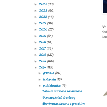
2024
(99)
►
2023
(60)
►
2022
(46)
►
2021
(95)
►
Nie
2020
(27)
►
dod
2019
(54)
►
kap
2018
(64)
►
2017
(113)
►
2016
(137)
►
2015
(165)
►
2014
(179)
▼
grudnia
(20)
►
listopada
(15)
►
października
(16)
▼
Kapusta czerwona zasmażana
Domowy kebab drobiowy
Marchewka duszona z groszkiem