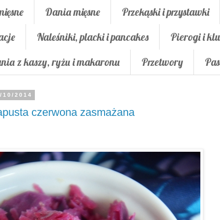
mięsne
Dania mięsne
Przekąski i przystawki
acje
Naleśniki, placki i pancakes
Pierogi i klu
nia z kaszy, ryżu i makaronu
Przetwory
Pas
/10/2014
apusta czerwona zasmażana