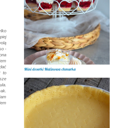
ylko
piej
olą
so -
ona
tem
odać
Mini deserki Malinowa chmurka
 to
sze
ula.
mak.
iam
iem