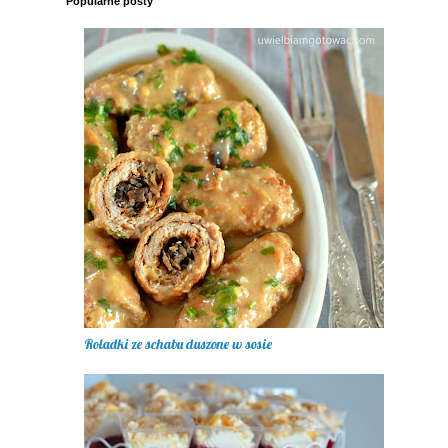
Popularne posty
Roladki ze schabu duszone w sosie