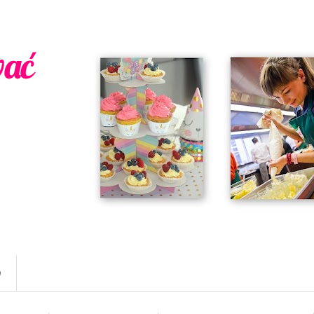
wać
w