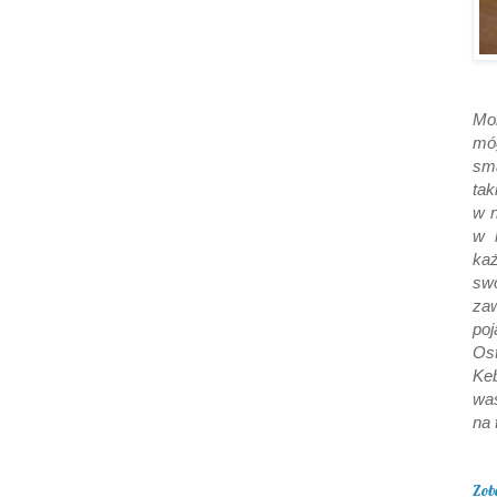
Moi
móg
sm
tak
w 
w 
każ
sw
za
poj
Ost
Ke
wa
na 
Zob