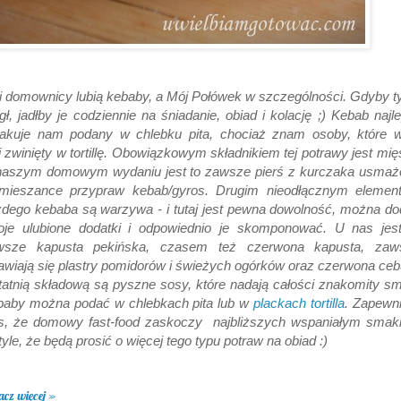
 domownicy lubią kebaby, a Mój Połówek w szczególności. Gdyby t
ł, jadłby je codziennie na śniadanie, obiad i kolację ;) Kebab najle
akuje nam podany w chlebku pita, chociaż znam osoby, które w
i zwinięty w tortillę. Obowiązkowym składnikiem tej potrawy jest mię
naszym domowym wydaniu jest to zawsze pierś z kurczaka usmaż
mieszance przypraw kebab/gyros. Drugim nieodłącznym elemen
dego kebaba są warzywa - i tutaj jest pewna dowolność, można d
oje ulubione dodatki i odpowiednio je skomponować. U nas jest
wsze kapusta pekińska, czasem też czerwona kapusta, zaw
awiają się plastry pomidorów i świeżych ogórków oraz czerwona ceb
atnią składową są pyszne sosy, które nadają całości znakomity s
baby można podać w chlebkach pita lub w
plackach tortilla
. Zapewn
s, że domowy fast-food zaskoczy najbliższych wspaniałym smak
tyle, że będą prosić o więcej tego typu potraw na obiad :)
acz więcej »