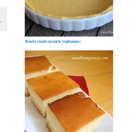
k
,
Kruche ciasto na tartę (wytrawne)