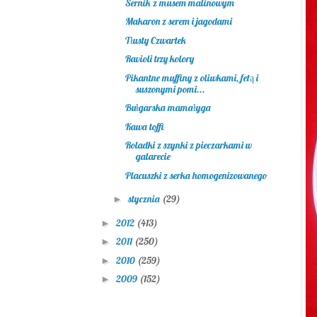
Sernik z musem malinowym
Makaron z serem i jagodami
Tłusty Czwartek
Ravioli trzy kolory
Pikantne muffiny z oliwkami, fetą i
suszonymi pomi...
Bułgarska mamałyga
Kawa toffi
Roladki z szynki z pieczarkami w
galarecie
Placuszki z serka homogenizowanego
stycznia
(29)
►
2012
(413)
►
2011
(250)
►
2010
(259)
►
2009
(152)
►