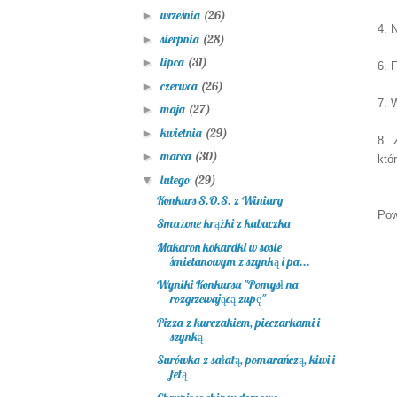
września
(26)
►
4. 
sierpnia
(28)
►
lipca
(31)
►
6. 
czerwca
(26)
►
7. 
maja
(27)
►
kwietnia
(29)
►
8. 
marca
(30)
►
któ
lutego
(29)
▼
Konkurs S.O.S. z Winiary
Pow
Smażone krążki z kabaczka
Makaron kokardki w sosie
śmietanowym z szynką i pa...
Wyniki Konkursu "Pomysł na
rozgrzewającą zupę"
Pizza z kurczakiem, pieczarkami i
szynką
Surówka z sałatą, pomarańczą, kiwi i
fetą