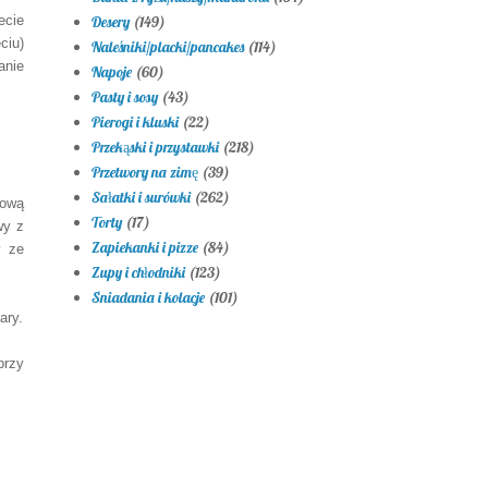
ec
ie
Desery
(149)
ęciu)
Naleśniki/placki/pancakes
(114)
anie
Napoje
(60)
Pasty i sosy
(43)
Pierogi i kluski
(22)
Przekąski i przystawki
(218)
Przetwory na zimę
(39)
Sałatki i surówki
(262)
sową
Torty
(17)
wy z
Zapiekanki i pizze
(84)
y ze
Zupy i chłodniki
(123)
Śniadania i kolacje
(101)
ary.
przy