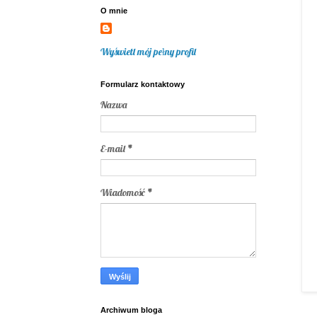
O mnie
Wyświetl mój pełny profil
Formularz kontaktowy
Nazwa
E-mail
*
Wiadomość
*
Archiwum bloga