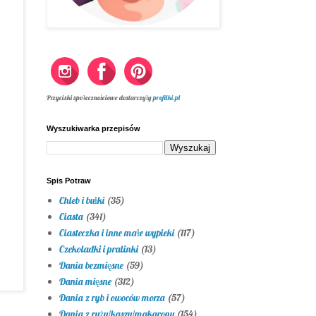
Przyciski społecznościowe dostarczyły
profilki.pl
Wyszukiwarka przepisów
Spis Potraw
Chleb i bułki
(35)
Ciasta
(341)
Ciasteczka i inne małe wypieki
(117)
Czekoladki i pralinki
(13)
Dania bezmięsne
(59)
Dania mięsne
(312)
Dania z ryb i owoców morza
(57)
Dania z ryżu/kaszy/makaronu
(154)