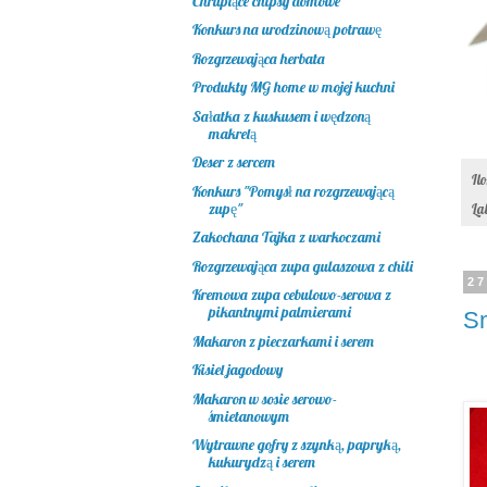
Chrupiące chipsy domowe
Konkurs na urodzinową potrawę
Rozgrzewająca herbata
Produkty MG home w mojej kuchni
Sałatka z kuskusem i wędzoną
makrelą
Deser z sercem
Il
Konkurs "Pomysł na rozgrzewającą
zupę"
La
Zakochana Tajka z warkoczami
Rozgrzewająca zupa gulaszowa z chili
27
Kremowa zupa cebulowo-serowa z
pikantnymi palmierami
Sm
Makaron z pieczarkami i serem
Kisiel jagodowy
Makaron w sosie serowo-
śmietanowym
Wytrawne gofry z szynką, papryką,
kukurydzą i serem