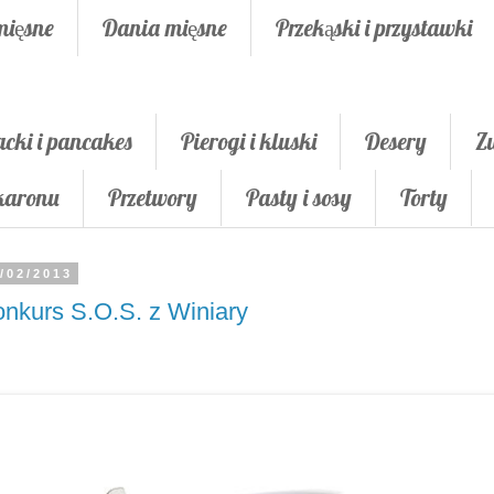
mięsne
Dania mięsne
Przekąski i przystawki
acki i pancakes
Pierogi i kluski
Desery
Z
akaronu
Przetwory
Pasty i sosy
Torty
/02/2013
nkurs S.O.S. z Winiary