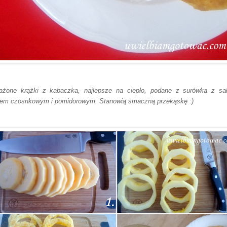
a
żone krążki z kabaczka, najlepsze na ciepło
, podane z surówką z sał
em czosnkowym i pomidor
owym
. S
t
anowią smaczną przekąskę :)