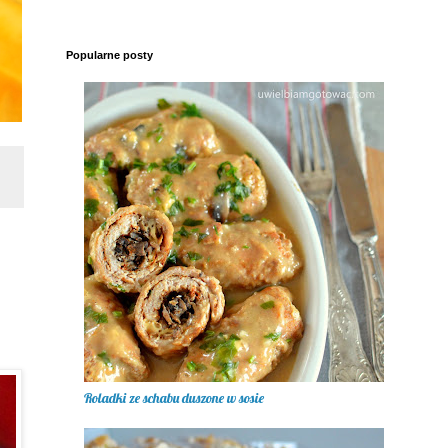
Popularne posty
Roladki ze schabu duszone w sosie