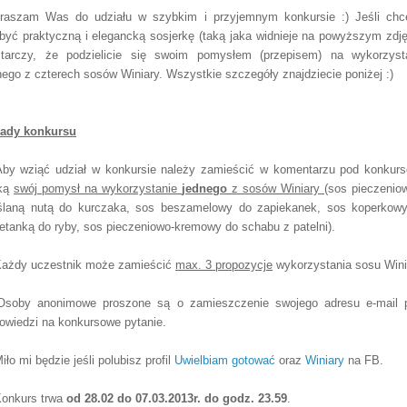
praszam Was do udz
iału w szybki
m i przyjemnym konkursie
:)
Je
śli chc
być praktyczną i elegancką sosjerkę (taką jaka widnieje
na powyższym zd
j
t
ar
czy, że
podzielicie się sw
oim pomysłem (przepisem) na wykorzyst
nego z cztere
ch s
osów Winiary. Wszystkie szczegóły znajdziecie poniżej :)
ady konkursu
Aby wziąć udział w konkursie należy zamieścić w komentarzu pod konkur
tką
swój pomysł na wykorzystanie
jednego
z sosów Winiary
(
sos pieczenio
laną nutą do kurczaka
, sos beszamelowy do zapiekanek, sos koperkow
etanką do ryby, sos pieczeniowo-kremowy do schabu z patelni
).
Każdy uczestnik może zamieścić
max. 3 propozycje
wykorzystania sosu Wini
Osoby anonimowe proszone
są
o zamie
szczenie swojego adresu e-mail 
owiedzi na konkursowe p
ytan
ie
.
iło mi będzie jeśli polubisz profil
Uwielbiam gotować
oraz
Winiary
na FB.
Konkurs trwa
od
28.02 do 07.03.2013r. do godz. 23.59
.