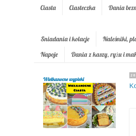
Ciasta
Ciasteczka
Dania bez
Śniadania i kolacje
Naleśniki, pl
Napoje
Dania z kaszy, ryżu i m
28
Wielkanocne wypieki
Ko