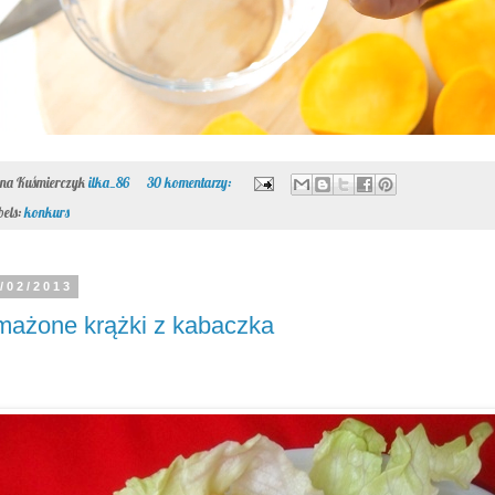
ona Kuśmierczyk
ilka_86
30 komentarzy:
bels:
konkurs
/02/2013
ażone krążki z kabaczka