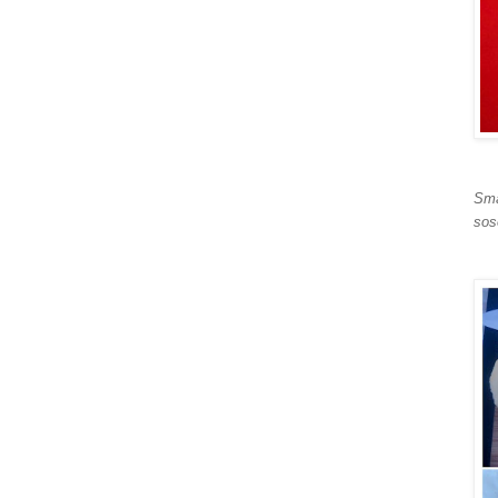
S
m
sos