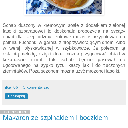
Schab duszony w kremowym sosie z dodatkiem zielonej
fasolki szparagowej to doskonała propozycja na sycący
obiad dla całej rodziny. Potrawę możecie przygotować na
palniku kuchenki w garnku z nieprzywierającym dnem. Albo
w wersji błyskawicznej w szybkowarze. Ja polecam tę
ostatnią metodę, dzięki której można przygotować obiad w
kilkanaście minut. Taki schab będzie pasował do
ugotowanego na sypko ryżu, kaszy jak i do tłuczonych
ziemniaków. Poza sezonem można użyć mrożonej fasolki.
ilka_86
3 komentarze:
Udostępnij
02/09/2019
Makaron ze szpinakiem i boczkiem