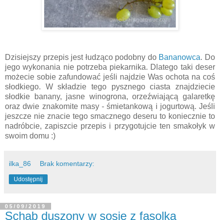
Dzisiejszy przepis jest łudząco podobny do
Bananowca
. Do
jego wykonania nie potrzeba piekarnika. Dlatego taki deser
możecie sobie zafundować jeśli najdzie Was ochota na coś
słodkiego. W składzie tego pysznego ciasta znajdziecie
słodkie banany, jasne winogrona, orzeźwiającą galaretkę
oraz dwie znakomite masy - śmietankową i jogurtową. Jeśli
jeszcze nie znacie tego smacznego deseru to koniecznie to
nadróbcie, zapiszcie przepis i przygotujcie ten smakołyk w
swoim domu :)
ilka_86
Brak komentarzy:
Udostępnij
05/09/2019
Schab duszony w sosie z fasolką