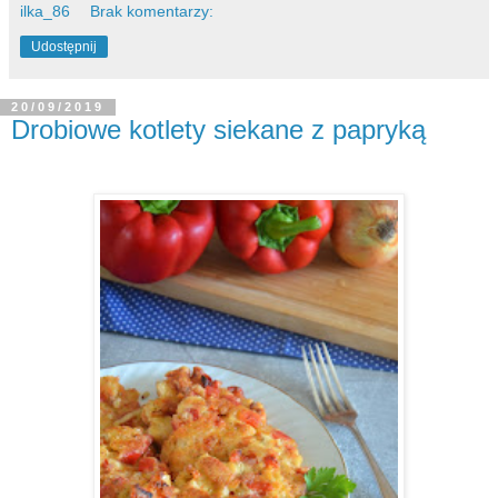
ilka_86
Brak komentarzy:
Udostępnij
20/09/2019
Drobiowe kotlety siekane z papryką