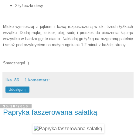
2 łyżeczki oliwy
Mleko wymieszaj z jajkiem i kawą rozpuszczoną w ok. trzech łyżkach
wrzątku. Dodaj mąkę, cukier, olej, sodę i proszek do pieczenia, łącząc
wszystko w bardzo gęste ciasto. Nakładaj go łyżką na rozgrzaną patelnię
i smaż pod przykryciem na małym ogniu ok 1-2 minut z każdej strony.
Smacznego! :)
ilka_86
1 komentarz:
Udostępnij
30/10/2010
Papryka faszerowana sałatką