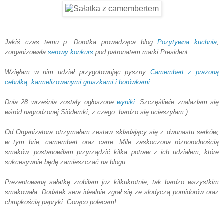
Jakiś czas temu p. Dorotka prowadząca blog
Pozytywna kuchnia
,
zorganizowała
serowy konkurs
pod patronatem marki President.
Wzięłam w nim udział przygotowując pyszny
Camembert z prażoną
cebulką, karmelizowanymi gruszkami i borówkami
.
Dnia 28 września zostały ogłoszone
wyniki
. Szczęśliwie znalazłam się
wśród nagrodzonej Siódemki, z czego bardzo się ucieszyłam:)
Od Organizatora otrzymałam zestaw składający się z dwunastu serków,
w tym brie, camembert oraz carre. Mile zaskoczona różnorodnością
smaków, postanowiłam przyrządzić kilka potraw z ich udziałem, które
sukcesywnie będę zamieszczać na blogu.
Prezentowaną sałatkę zrobiłam już kilkukrotnie, tak bardzo wszystkim
smakowała. Dodatek sera idealnie zgrał się ze słodyczą pomidorów oraz
chrupkością papryki. Gorąco polecam!