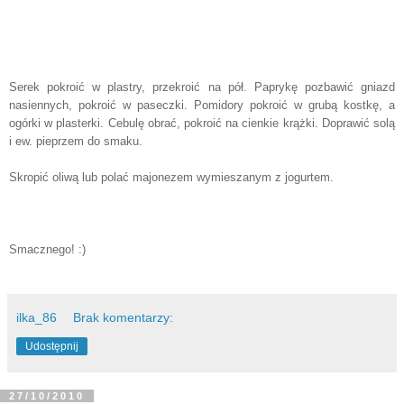
Serek pokroić w plastry, przekroić na pół. Paprykę pozbawić gniazd
nasiennych, pokroić w paseczki. Pomidory pokroić w grubą kostkę, a
ogórki w plasterki. Cebulę obrać, pokroić na cienkie krążki. Doprawić solą
i ew. pieprzem do smaku.
Skropić oliwą lub polać majonezem wymieszanym z jogurtem.
Smacznego! :)
ilka_86
Brak komentarzy:
Udostępnij
27/10/2010