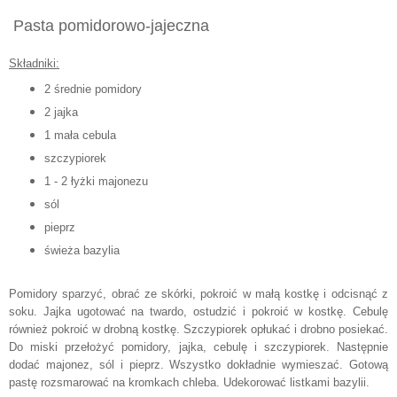
Pasta pomidorowo-jajeczna
Składniki:
2 średnie pomidory
2 jajka
1 mała cebula
szczypiorek
1 - 2 łyżki majonezu
sól
pieprz
świeża bazylia
Pomidory sparzyć, obrać ze skórki, pokroić w małą kostkę i odcisnąć z
soku. Jajka ugotować na twardo, ostudzić i pokroić w kostkę. Cebulę
również pokroić w drobną kostkę. Szczypiorek opłukać i drobno posiekać.
Do miski przełożyć pomidory, jajka, cebulę i szczypiorek. Następnie
dodać majonez, sól i pieprz. Wszystko dokładnie wymieszać. Gotową
pastę rozsmarować na kromkach chleba. Udekorować listkami bazylii.