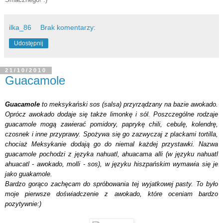
ilka_86
Brak komentarzy:
Udostępnij
21/10/2010
Guacamole
Guacamole
to meksykański sos (salsa) przyrządzany na bazie awokado.
Oprócz awokado dodaje się także limonkę i sól. Poszczególne rodzaje
guacamole mogą zawierać pomidory, paprykę chili, cebulę, kolendrę,
czosnek i inne przyprawy. Spożywa się go zazwyczaj z plackami tortilla,
chociaż Meksykanie dodają go do niemal każdej przystawki. Nazwa
guacamole pochodzi z języka nahuatl, ahuacama alli (w języku nahuatl
ahuacatl - awokado, molli - sos), w języku hiszpańskim wymawia się je
jako guakamole.
Bardzo gorąco zachęcam do spróbowania tej wyjatkowej pasty. To było
moje pierwsze doświadczenie z awokado, które oceniam bardzo
pozytywnie:)