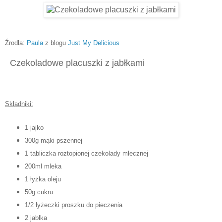
Źrodła:
Paula
z blogu
Just My Delicious
Czekoladowe placuszki z jabłkami
Składniki:
1 jajko
300g mąki pszennej
1 tabliczka roztopionej czekolady mlecznej
200ml mleka
1 łyżka oleju
50g cukru
1/2 łyżeczki proszku do pieczenia
2 jabłka