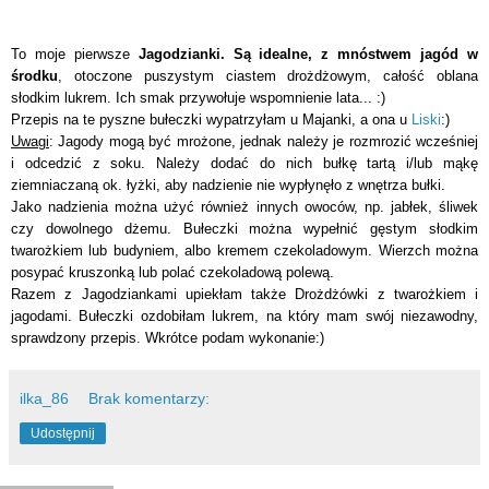
To moje pierwsze
Jagodzianki. Są idealne, z mnóstwem jagód w
środku
, otoczone puszystym ciastem drożdżowym, całość oblana
słodkim lukrem. Ich smak przywołuje wspomnienie lata... :)
Przepis na te pyszne bułeczki wypatrzyłam u Majanki, a ona u
Liski
:)
Uwagi
: Jagody mogą być mrożone, jednak należy je rozmrozić wcześniej
i odcedzić z soku. Należy dodać do nich bułkę tartą i/lub mąkę
ziemniaczaną ok. łyżki, aby nadzienie nie wypłynęło z wnętrza bułki.
Jako nadzienia można użyć również innych owoców, np. jabłek, śliwek
czy dowolnego dżemu. Bułeczki można wypełnić gęstym słodkim
twarożkiem lub budyniem, albo kremem czekoladowym. Wierzch można
posypać kruszonką lub polać czekoladową polewą.
Razem z Jagodziankami upiekłam także Drożdżówki z twarożkiem i
jagodami.
Bułeczki ozdobiłam lukrem, na który mam swój niezawodny,
sprawdzony przepis. Wkrótce podam wykonanie:)
ilka_86
Brak komentarzy:
Udostępnij