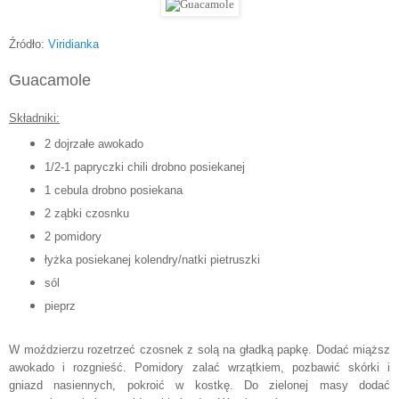
Źródło:
Viridianka
Guacamole
Składniki:
2 dojrzałe awokado
1/2-1 papryczki chili drobno posiekanej
1 cebula drobno posiekana
2 ząbki czosnku
2 pomidory
łyżka posiekanej kolendry/natki pietruszki
sól
pieprz
W moździerzu rozetrzeć czosnek z solą na gładką papkę. Dodać miąższ
awokado i rozgnieść. Pomidory zalać wrzątkiem, pozbawić skórki i
gniazd nasiennych, pokroić w kostkę. Do zielonej masy dodać