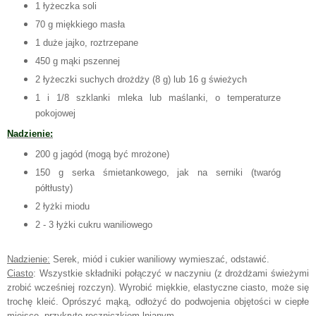
1 łyżeczka soli
70 g miękkiego masła
1 duże jajko, roztrzepane
450 g mąki pszennej
2 łyżeczki suchych drożdży (8 g) lub 16 g świeżych
1 i 1/8 szklanki mleka lub maślanki, o temperaturze
pokojowej
Nadzienie:
200 g jagód (mogą być mrożone)
150 g serka śmietankowego, jak na serniki (twaróg
półtłusty)
2 łyżki miodu
2 - 3 łyżki cukru waniliowego
Nadzienie:
Serek, miód i cukier waniliowy wymieszać, odstawić.
Ciasto
: Wszystkie składniki połączyć w naczyniu (z drożdżami świeżymi
zrobić wcześniej rozczyn). Wyrobić miękkie, elastyczne ciasto, może się
trochę kleić. Oprószyć mąką, odłożyć do podwojenia objętości w ciepłe
miejsce, przykryte ręczniczkiem lnianym.