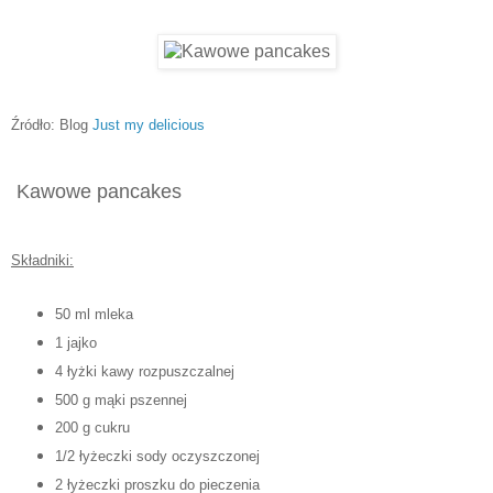
Źródło: Blog
Just my delicious
Kawowe pancakes
Składniki:
50 ml mleka
1 jajko
4 łyżki kawy rozpuszczalnej
500 g mąki pszennej
200 g cukru
1/2 łyżeczki sody oczyszczonej
2 łyżeczki proszku do pieczenia