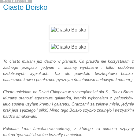
23/10/2010
Ciasto Boisko
To ciasto miałam już dawno w planach. Co prawda nie korzystałam z
żadnego przepisu, jedynie z własnej wyobraźni i kilku podobnie
ozdobionych wypiekach. Tak oto powstało biszkoptowe boisko,
nasączone kawą i przełożone pysznym śmietanowo-serkowym kremem;)
Ciasto upiekłam na Dzień Chłopaka w szczególności dla K., Taty i Brata.
Murawę stanowi agrestowa galaretka, bramki wykonałam z paluszków,
jako spoiwa użyłam kremu i galaretki. Graczami są żelowe misie, jedynie
brak jest sędziego i piłki;) Mimo tego Boisko szybko zniknęło i wszystkim
bardzo smakowało.
Polecam krem śmietanowo-serkowy, z którego za pomocą szprycy
można 'rysować' dowolne kształty na cieście.