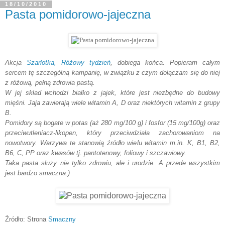
18/10/2010
Pasta pomidorowo-jajeczna
Akcja
Szarlotka, Różowy tydzień
, dobiega końca. Popieram całym
sercem tę szczególną kampanię, w związku z czym dołączam się do niej
z różową, pełną zdrowia pastą.
W jej skład wchodzi białko z jajek, które jest niezbędne do budowy
mięśni. Jaja zawierają wiele witamin
A, D oraz niektórych witamin z grupy
B.
Pomidory są bogate w potas (aż 280 mg/100 g) i fosfor (15 mg/100g) oraz
przeciwutleniacz-likopen, który przeciwdziała zachorowaniom na
nowotwory. Warzywa te stanowią źródło wielu witamin m.in.
K, B1, B2,
B6, C, PP oraz kwasów tj. pantotenowy, foliowy i szczawiowy.
Taka pasta służy nie tylko zdrowiu, ale i urodzie. A przede wszystkim
jest bardzo smaczna:)
Źródło: Strona
Smaczny