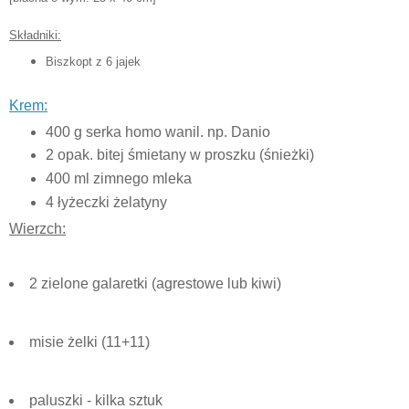
Składniki:
Biszkopt z 6 jajek
Krem:
400 g serka homo wanil. np. Danio
2 opak. bitej śmietany w proszku (śnieżki)
400 ml zimnego mleka
4 łyżeczki żelatyny
Wierzch:
2 zielone galaretki (agrestowe lub kiwi)
misie żelki (11+11)
paluszki - kilka sztuk