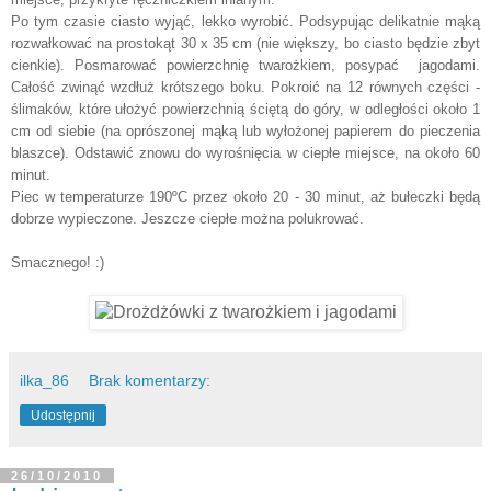
Po tym czasie ciasto wyjąć, lekko wyrobić. Podsypując delikatnie mąką
rozwałkować na prostokąt 30 x 35 cm (nie większy, bo ciasto będzie zbyt
cienkie). Posmarować powierzchnię twarożkiem, posypać jagodami.
Całość zwinąć wzdłuż krótszego boku. Pokroić na 12 równych części -
ślimaków, które ułożyć powierzchnią ściętą do góry, w odległości około 1
cm od siebie (na oprószonej mąką lub wyłożonej papierem do pieczenia
blaszce). Odstawić znowu do wyrośnięcia w ciepłe miejsce, na około 60
minut.
Piec w temperaturze 190ºC przez około 20 - 30 minut, aż bułeczki będą
dobrze wypieczone. Jeszcze ciepłe można polukrować.
Smacznego! :)
ilka_86
Brak komentarzy:
Udostępnij
26/10/2010