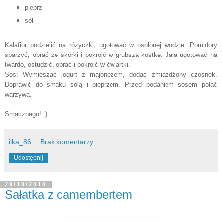
pieprz
sól
Kalafior podzielić na różyczki, ugotować w osolonej wodzie. Pomidory
sparzyć, obrać ze skórki i pokroić w grubszą kostkę. Jaja ugotować na
twardo, ostudzić, obrać i pokroić w ćwiartki.
Sos: Wymieszać jogurt z majonezem, dodać zmiażdżony czosnek.
Doprawić do smaku solą i pieprzem. Przed podaniem sosem polać
warzywa.
Smacznego! :)
ilka_86
Brak komentarzy:
Udostępnij
29/10/2010
Sałatka z camembertem