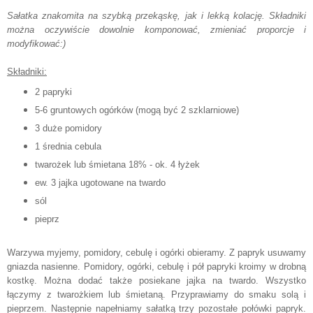
Sałatka znakomita na szybką przekąskę, jak i lekką kolację. Składniki
można oczywiście dowolnie komponować, zmieniać proporcje i
modyfikować:)
Składniki:
2 papryki
5-6 gruntowych ogórków (mogą być 2 szklarniowe)
3 duże pomidory
1 średnia cebula
twarożek lub śmietana 18% - ok. 4 łyżek
ew. 3 jajka ugotowane na twardo
sól
pieprz
Warzywa myjemy, pomidory, cebulę i ogórki obieramy. Z papryk usuwamy
gniazda nasienne. Pomidory, ogórki, cebulę i pół papryki kroimy w drobną
kostkę. Można dodać także posiekane jajka na twardo. Wszystko
łączymy z twarożkiem lub śmietaną. Przyprawiamy do smaku solą i
pieprzem. Następnie napełniamy sałatką trzy pozostałe połówki papryk.