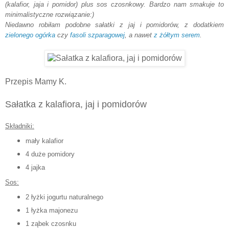
(kalafior, jaja i pomidor) plus sos czosnkowy. Bardzo nam smakuje to
minimalistyczne rozwiązanie:)
Niedawno robiłam podobne sałatki z jaj i pomidorów, z dodatkiem
zielonego ogórka
czy
fasoli szparagowej
, a nawet
z żółtym serem
.
Przepis Mamy K.
Sałatka z kalafiora, jaj i pomidorów
Składniki:
mały kalafior
4 duże pomidory
4 jajka
Sos:
2 łyżki jogurtu naturalnego
1 łyżka majonezu
1 ząbek czosnku