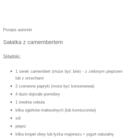
Przepis autorski
Sałatka z camembertem
Składniki:
1 serek camembert (może być brie) - z zielonym pieprzem
lub z orzechami
2 czerwone papryki (może być konserwowa)
4 duże dojrzałe pomidory
1 średnia cebula
kilka ogórków małosolnych (lub korniszonów)
sól
pieprz
kilka kropel oliwy lub łyżka majonezu + jogurt naturalny