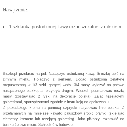
Nasączenie:
1 szklanka posłodzonej kawy rozpuszczalnej z mlekiem
Biszkopt przekroić na pół. Nasączyć ostudzoną kawą. Śnieżkę ubić na
zimnym mleku. Połączyć z serkiem. Dodać ostudzoną żelatynę
rozpuszczoną w 1/3 szkl. gorącej wody. 3/4 masy wyłożyć na połowę
nasączonego biszkopta, przykryć drugim. Wierzch posmarować resztą
masy (zostawiając 2 łyżki na dekorację boiska). Zalać tężejącymi
galaretkami, sporządzonymi zgodnie z instrukcją na opakowaniu.
Z pozostałego kremu za pomocą szprycki narysować linie boiska. Z
przełamanych na mniejsze kawałki paluszków zrobić bramki (sklejając
elementy kremem lub tężejącą galaretką). Jako piłkarzy, rozstawić na
boisku żelowe misie. Schłodzić w lodówce.