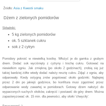
Źródło:
Asia z Kwestii smaku
Dżem z zielonych pomidorów
Składniki:
5 kg zielonych pomidorów
ok. 5 szklanek cukru
sok z 2 cytryn
Pomidory pokroić w niewielką kostkę. Włożyć je do garnka z grubym
dnem. Dodać sok wyciśnięty z cytryny i trochę cukru. Gotować na
niewielkim ogniu. Jak zmiękną (po około 2 godzinach), zrobią się już
takiej bardziej żółte wtedy dodać należy resztę cukru. Zdjąć z ognia, aby
odparowały. Kiedy ostygną znów pogotować około godzinki. Najlepiej
przez 2 dni po jakiejś godzince, bo konfitura musi zgęstnieć przez
odparowanie wody zawartej w pomidorach. Gotowy dżem nałożyć do
wyparzonych suchych słoików, zakręcić i postawić do góry dnem. Można
zapasteryzować ok. 15 min. dla pewności, aby słoiki 'chwyciły'.
Smacznego! :)