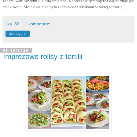
lodami waniliowymi lub bitą śmietaną. Koniecznie spróbujcie i dajcie znać jak
smakowało. Moja dwulatka była zachwycona śliwkami w takiej formie :)
ilka_86
1 komentarz:
Udostępnij
08/10/2020
Imprezowe rollsy z tortilli