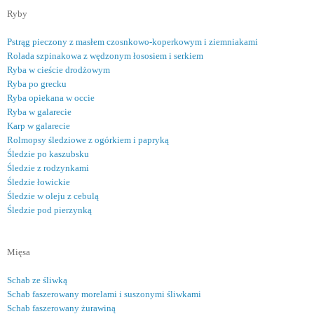
Ryby
Pstrąg pieczony z masłem czosnkowo-koperkowym i ziemniakami
Rolada szpinakowa z wędzonym łososiem i serkiem
Ryba w cieście drodżowym
Ryba po grecku
Ryba opiekana w occie
Ryba w galarecie
Karp w galarecie
Rolmopsy śledziowe z ogórkiem i papryką
Śledzie po kaszubsku
Śledzie z rodzynkami
Śledzie łowickie
Śledzie w oleju z cebulą
Śledzie pod pierzynką
Mięsa
Schab ze śliwką
Schab faszerowany morelami i suszonymi śliwkami
Schab faszerowany żurawiną