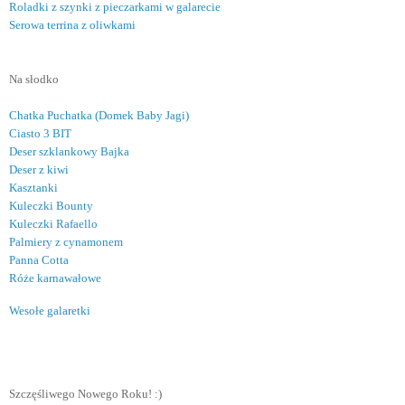
Roladki z szynki z pieczarkami w galarecie
Serowa terrina z oliwkami
Na słodko
Chatka Puchatka (Domek Baby Jagi)
Ciasto 3 BIT
Deser szklankowy Bajka
Deser z kiwi
Kasztanki
Kuleczki Bounty
Kuleczki Rafaello
Palmiery z cynamonem
Panna Cotta
Róże karnawałowe
Wesołe galaretki
Szczęśliwego Nowego Roku! :)