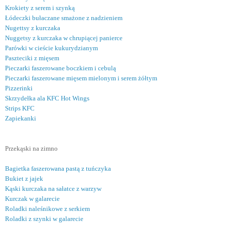
Krokiety z serem i szynką
Łódeczki bułaczane smażone z nadzieniem
Nugettsy z kurczaka
Nuggetsy z kurczaka w chrupiącej panierce
Parówki w cieście kukurydzianym
Paszteciki z mięsem
Pieczarki faszerowane boczkiem i cebulą
Pieczarki faszerowane mięsem mielonym i serem żółtym
Pizzerinki
Skrzydełka ala KFC Hot Wings
Strips KFC
Zapiekanki
Przekąski na zimno
Bagietka faszerowana pastą z tuńczyka
Bukiet z jajek
Kąski kurczaka na sałatce z warzyw
Kurczak w galarecie
Roladki naleśnikowe z serkiem
Roladki z szynki w galarecie