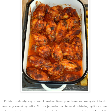
Dzisiaj podzielę się z Wami znakomitym przepisem na soczyste i bardzo
aromatyczne skrzydełka. Można je podać na ciepło do obiadu, bądź na zimno