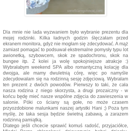
Dla mnie nie lada wyzwaniem było wybranie prezentu dla
mojej rodzinki. Kilka ładnych godzin ślęczałam przed
ekranem monitora, gdyż nie mogłam się zdecydować. A mąż
zamiast pomagać to podsuwał ekstremalne pomysły typu lot
awionetką, szybowcem, skok ze spadochronu, skok na
bungee itp. Z kolei ja wolę spokojniejsze atrakcje :)
Wybrałabym weekend SPA albo romantyczną kolację dla
dwojga, ale mamy dwuletnią córę, więc po namyśle
zdecydowałam się na rodzinną sesję zdjęciową. Wybrałam
ten prezent z dwóch powodów. Pierwszy to taki, że cała
nasza rodzina z niego skorzysta, a drugi prozaiczny - w
końcu będę mieć nasze wspólne zdjęcia do zawieszenia w
salonie. Póki co ściany są gołe, no może czasem
przyozdobione malunkami naszej artystki Hani ;) Poza tym
myślę, że taka sesja będzie świetną zabawą, a zarazem
rodzinną pamiątką.
Dlatego jeśli chcecie sprawić komuś radość, przyjaciółce,