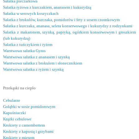
Sałatka pieczarkowa
Sałatka ryżowa z kurczakiem, ananasem i kukurydzą
Sałatka w serowych koszyczkach
Sałatka z brokułów, kurczaka, pomidorów i fety z sosem czosnkowym
Sałatka z kurczaka, ananasa, selera konserwowego i kukurydzy z rodzynkami
Sałatka z makaronem, szynką, papryką, ogórkiem konserwowym i groszkiem
(lub kukurydzą)
Sałatka z tuńczykiem i ryżem
Warstwowa sałatka Gyros
Warstwowa sałatka z ananasem i szynką
Warstwowa sałatka z brokułem i słonecznikiem
Warstwowa sałatka z ryżem i szynką
Przekąski na ciepło
Cebularze
Gołąbki w sosie pomidorowym
Kapuśniaczki
Krążki cebulowe
Krokiety z camembertem
Krokiety z kapustą i grzybami
Krokiety z mięsem