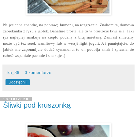
Na jesienną chandrę, na poprawę humoru, na rozgrzanie. Znakomita, domowa
zapiekanka z ryżu i jabłek. Banalnie prosta, ale to w prostocie tkwi siła. Taki
ryż najlepiej smakuje na ciepło podany z bitą śmietaną. Zamiast śmietany
może być też serek waniliowy lub w wersji light jogurt. A i pamiętajcie, do
jabłek nie zapomnijcie dodać cynamonu, to on podbija smak i sprawia, że
całość wspaniale pachnie i smakuje :)
ilka_86
3 komentarze:
Udostępnij
18/10/2020
Śliwki pod kruszonką