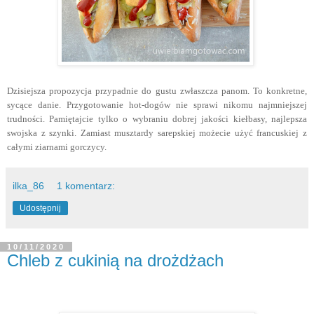
Dzisiejsza propozycja przypadnie do gustu zwłaszcza panom. To konkretne,
sycące danie. Przygotowanie hot-dogów nie sprawi nikomu najmniejszej
trudności. Pamiętajcie tylko o wybraniu dobrej jakości kiełbasy, najlepsza
swojska z szynki. Zamiast musztardy sarepskiej możecie użyć francuskiej z
całymi ziarnami gorczycy.
ilka_86
1 komentarz:
Udostępnij
10/11/2020
Chleb z cukinią na drożdżach