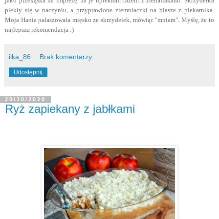
jako przekąska na imprezę. Ja je upiekłam razem z ziemniakami. Skrzydełka
piekły się w naczyniu, a przyprawione ziemniaczki na blasze z piekarnika.
Moja Hania pałaszowała mięsko ze skrzydełek, mówiąc "mniam". Myślę, że to
najlepsza rekomendacja :)
ilka_86
Brak komentarzy:
Udostępnij
20/10/2020
Ryż zapiekany z jabłkami