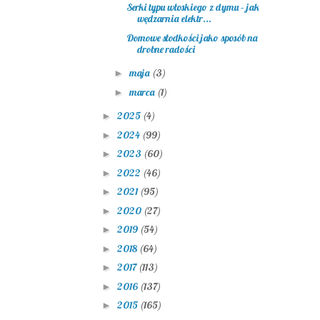
Serki typu włoskiego z dymu – jak
wędzarnia elektr...
Domowe słodkości jako sposób na
drobne radości
maja
(3)
►
marca
(1)
►
2025
(4)
►
2024
(99)
►
2023
(60)
►
2022
(46)
►
2021
(95)
►
2020
(27)
►
2019
(54)
►
2018
(64)
►
2017
(113)
►
2016
(137)
►
2015
(165)
►