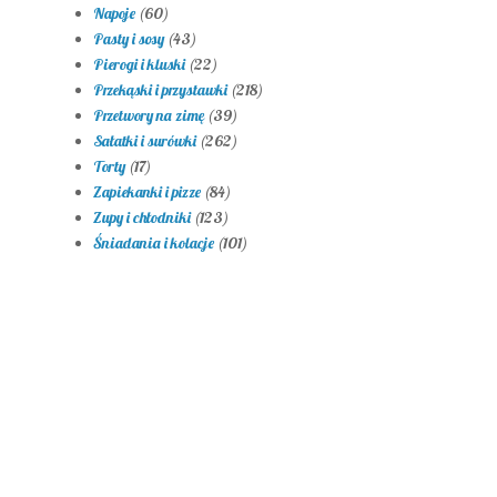
Napoje
(60)
Pasty i sosy
(43)
Pierogi i kluski
(22)
Przekąski i przystawki
(218)
Przetwory na zimę
(39)
Sałatki i surówki
(262)
Torty
(17)
Zapiekanki i pizze
(84)
Zupy i chłodniki
(123)
Śniadania i kolacje
(101)