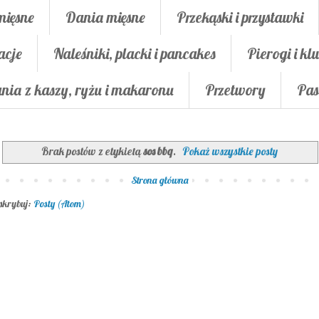
mięsne
Dania mięsne
Przekąski i przystawki
acje
Naleśniki, placki i pancakes
Pierogi i klu
nia z kaszy, ryżu i makaronu
Przetwory
Pas
Brak postów z etykietą
sos bbq
.
Pokaż wszystkie posty
Strona główna
skrybuj:
Posty (Atom)