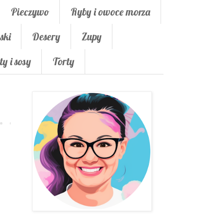
Pieczywo
Ryby i owoce morza
ski
Desery
Zupy
ty i sosy
Torty