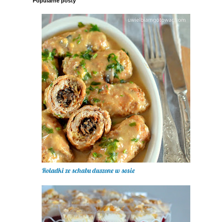
Popularne posty
Roladki ze schabu duszone w sosie