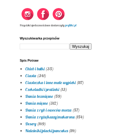
Przyciski społecznościowe dostarczyły
profilki.pl
Wyszukiwarka przepisów
Spis Potraw
Chleb i bułki
(35)
Ciasta
(341)
Ciasteczka i inne małe wypieki
(117)
Czekoladki i pralinki
(13)
Dania bezmięsne
(59)
Dania mięsne
(312)
Dania z ryb i owoców morza
(57)
Dania z ryżu/kaszy/makaronu
(154)
Desery
(149)
Naleśniki/placki/pancakes
(114)