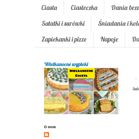
Ciasta
Ciasteczka
Dania bez
Sałatki i surówki
Śniadania i kol
Zapiekanki i pizze
Napoje
Da
Wielkanocne wypieki
Sub
O mnie