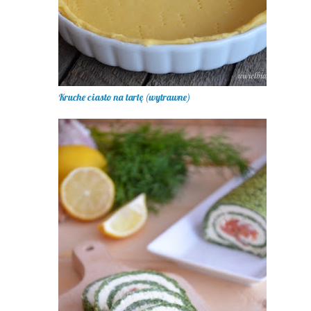
Kruche ciasto na tartę (wytrawne)