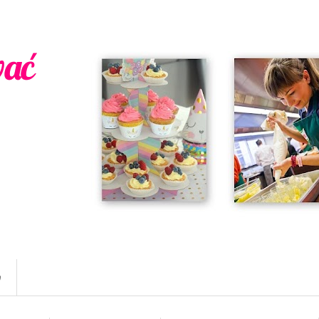
wać
w