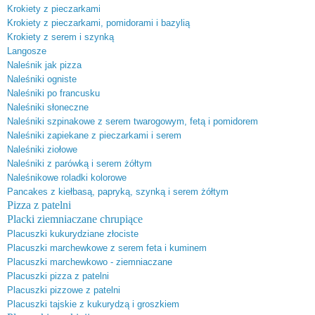
Krokiety z pieczarkami
Krokiety z pieczarkami, pomidorami i bazylią
Krokiety z serem i szynką
Langosze
Naleśnik jak pizza
Naleśniki ogniste
Naleśniki po francusku
Naleśniki słoneczne
Naleśniki szpinakowe z serem twarogowym, fetą i pomidorem
Naleśniki zapiekane z pieczarkami i serem
Naleśniki ziołowe
Naleśniki z parówką i serem żółtym
Naleśnikowe roladki kolorowe
Pancakes z kiełbasą, papry
ką, szynką i serem żółtym
Pizza z patelni
Placki ziemniaczane chrupiące
Placuszki kukurydziane złociste
Placuszki marchewkowe z serem feta i kuminem
Placuszki marchewkowo - ziemniaczane
Placuszki pizza z patelni
Placuszki pizzowe z patelni
Placuszki tajskie z kukurydzą i groszkiem