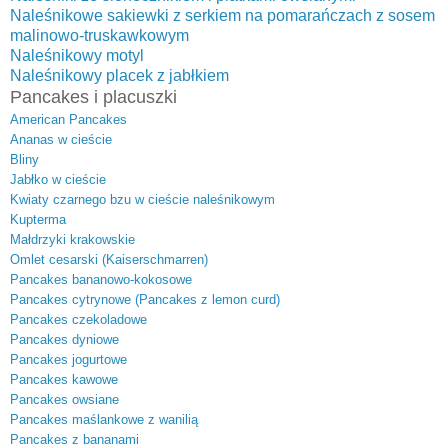
Naleśnikowe sakiewki z serkiem na pomarańczach z sosem
malinowo-truskawkowym
Naleśnikowy motyl
Naleśnikowy placek z jabłkiem
Pancakes i placuszki
American Pancakes
Ananas w cieście
Bliny
Jabłko w cieście
Kwiaty czarnego bzu w cieście naleśnikowym
Kupterma
Małdrzyki krakowskie
Omlet cesarski (Kaiserschmarren)
Pancakes bananowo-kokosowe
Pancakes cytrynowe (Pancakes z lemon curd)
Pancakes czekoladowe
Pancakes dyniowe
Pancakes jogurtowe
Pancakes kawowe
Pancakes owsiane
Pancakes maślankowe z wanilią
Pancakes z bananami