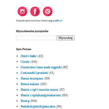
Przyciski społecznościowe dostarczyły
profilki.pl
Wyszukiwarka przepisów
Spis Potraw
Chleb i bułki
(35)
Ciasta
(341)
Ciasteczka i inne małe wypieki
(117)
Czekoladki i pralinki
(13)
Dania bezmięsne
(59)
Dania mięsne
(312)
Dania z ryb i owoców morza
(57)
Dania z ryżu/kaszy/makaronu
(154)
Desery
(149)
Naleśniki/placki/pancakes
(114)