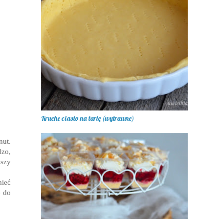
Kruche ciasto na tartę (wytrawne)
nut.
dzo,
ższy
ieć
e do