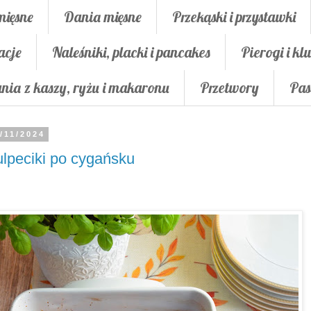
mięsne
Dania mięsne
Przekąski i przystawki
acje
Naleśniki, placki i pancakes
Pierogi i klu
nia z kaszy, ryżu i makaronu
Przetwory
Pas
/11/2024
lpeciki po cygańsku