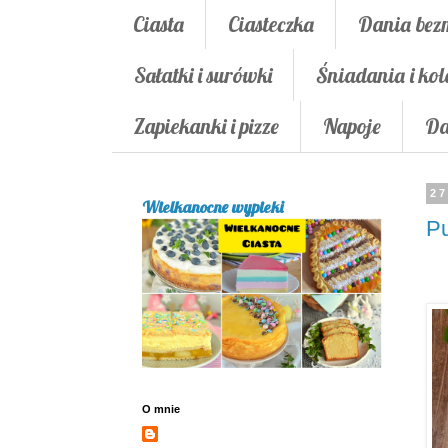
Ciasta
Ciasteczka
Dania bez
Sałatki i surówki
Śniadania i kol
Zapiekanki i pizze
Napoje
Da
27
Wielkanocne wypieki
Pu
O mnie