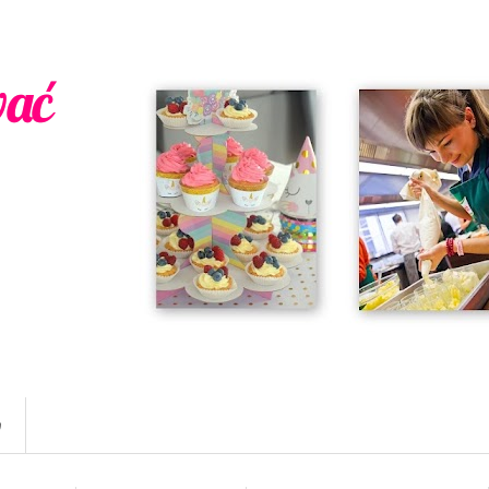
wać
w