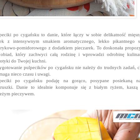
peciki po cygańsku to danie, które łączy w sobie delikatność mięs
lek z intensywnym smakiem aromatycznego, lekko pikantnego s
rykowo-pomidorowego z dodatkiem pieczarek. To doskonała propoz
obiad, który zachwyci całą rodzinę i wprowadzi odrobinę kulina
otyki do Twojej kuchni.
ygotowanie pulpecików po cygańsku nie należy do trudnych zadań, 
aga nieco czasu i uwagi.
lpeciki po cygańsku podaję na gorąco, posypane posiekaną na
truszki. Danie to idealnie komponuje się z białym ryżem, kaszą
ieżym pieczywem.