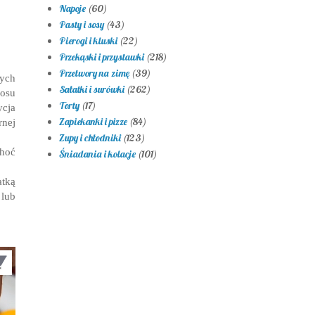
Napoje
(60)
Pasty i sosy
(43)
Pierogi i kluski
(22)
Przekąski i przystawki
(218)
Przetwory na zimę
(39)
nych
Sałatki i surówki
(262)
osu
Torty
(17)
ycja
Zapiekanki i pizze
(84)
rnej
Zupy i chłodniki
(123)
choć
Śniadania i kolacje
(101)
tką
 lub