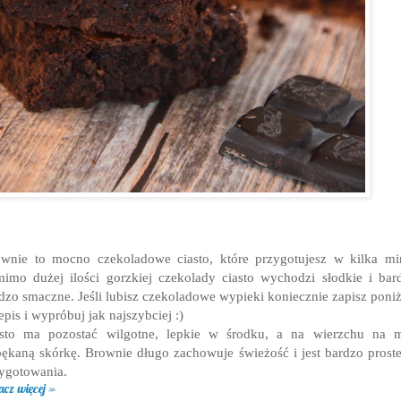
wnie to mocno czekoladowe ciasto, które przygotujesz w kilka mi
imo dużej ilości gorzkiej czekolady ciasto wychodzi słodkie i bar
dzo smaczne. Jeśli lubisz czekoladowe wypieki koniecznie zapisz poni
epis i wypróbuj jak najszybciej :)
asto ma pozostać wilgotne, lepkie w środku, a na wierzchu na m
ękaną skórkę. Brownie długo zachowuje świeżość i jest bardzo prost
ygotowania.
acz więcej »