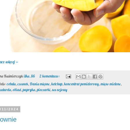
acz więcej »
ona Kuśmierczyk
ilka_86
2 komentarze:
bels:
cebula
,
czosnek
,
Dania mięsne
,
ketchup
,
koncentrat pomidorowy
,
mięso mielone
,
sztarda
,
obiad
,
papryka
,
pieczarki
,
sos sojowy
/11/2024
rownie