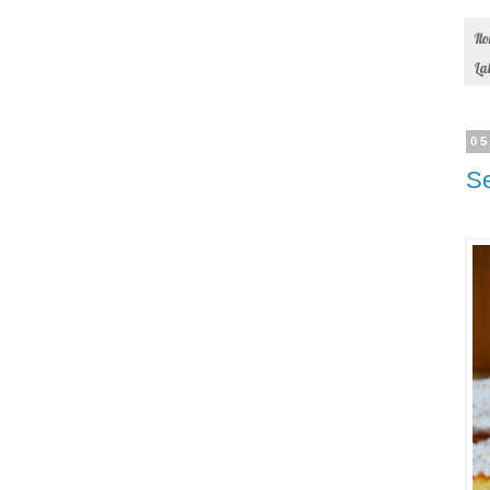
Il
La
05
Se