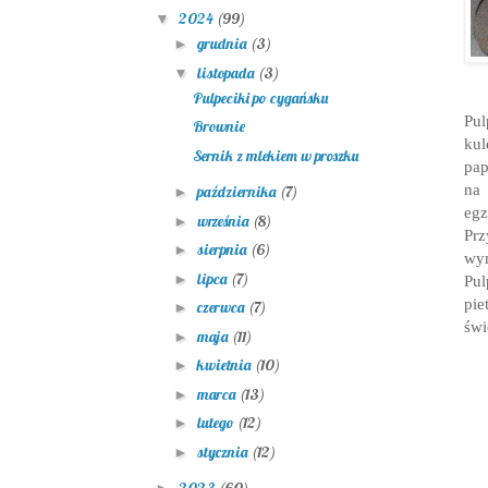
2024
(99)
▼
grudnia
(3)
►
listopada
(3)
▼
Pulpeciki po cygańsku
Pul
Brownie
ku
Sernik z mlekiem w proszku
pap
na 
października
(7)
►
egz
września
(8)
►
Prz
sierpnia
(6)
►
wym
lipca
(7)
►
Pu
pie
czerwca
(7)
►
św
maja
(11)
►
kwietnia
(10)
►
marca
(13)
►
lutego
(12)
►
stycznia
(12)
►