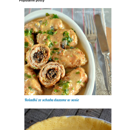
Popularne posty
Roladki ze schabu duszone w sosie