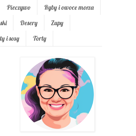
Pieczywo
Ryby i owoce morza
ski
Desery
Zupy
ty i sosy
Torty