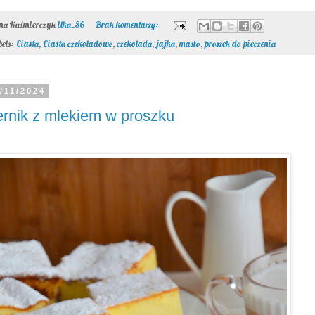
ona Kuśmierczyk
ilka_86
Brak komentarzy:
bels:
Ciasta
,
Ciasta czekoladowe
,
czekolada
,
jajka
,
masło
,
proszek do pieczenia
/11/2024
rnik z mlekiem w proszku