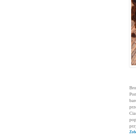
Bro
Pom
bar
prz
Ci
pop
prz
Zob