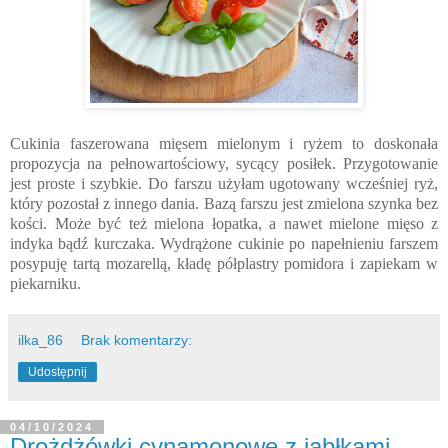
Cukinia faszerowana mięsem mielonym i ryżem to doskonała
propozycja na pełnowartościowy, sycący posiłek. Przygotowanie
jest proste i szybkie. Do farszu użyłam ugotowany wcześniej ryż,
który pozostał z innego dania. Bazą farszu jest zmielona szynka bez
kości. Może być też mielona łopatka, a nawet mielone mięso z
indyka bądź kurczaka. Wydrążone cukinie po napełnieniu farszem
posypuję tartą mozarellą, kładę półplastry pomidora i zapiekam w
piekarniku.
ilka_86
Brak komentarzy:
Udostępnij
04/10/2024
Drożdżówki cynamonowe z jabłkami