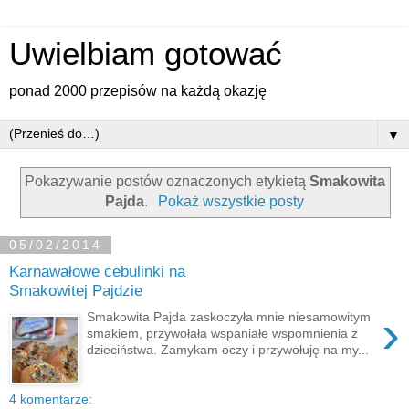
Uwielbiam gotować
ponad 2000 przepisów na każdą okazję
▼
Pokazywanie postów oznaczonych etykietą
Smakowita
Pajda
.
Pokaż wszystkie posty
05/02/2014
Karnawałowe cebulinki na
Smakowitej Pajdzie
›
Smakowita Pajda zaskoczyła mnie niesamowitym
smakiem, przywołała wspaniałe wspomnienia z
dzieciństwa. Zamykam oczy i przywołuję na my...
4 komentarze: