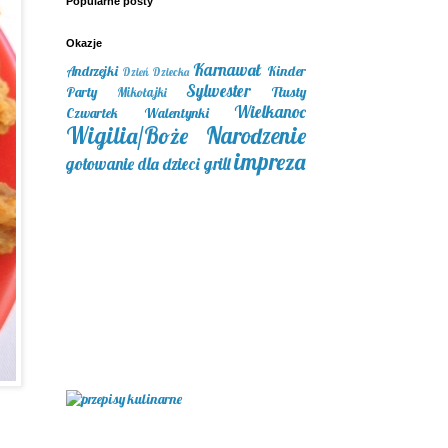
Popularne posty
Okazje
Karnawał
Andrzejki
Kinder
Dzień Dziecka
Sylwester
Party
Tłusty
Mikołajki
Wielkanoc
Czwartek
Walentynki
Wigilia/Boże Narodzenie
impreza
gotowanie dla dzieci
grill