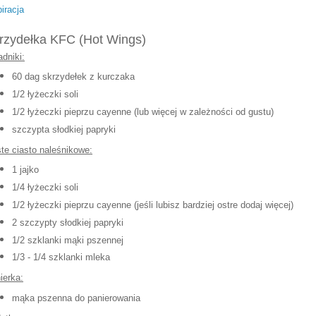
piracja
rzydełka KFC
(Hot Wings)
adniki:
60 dag
skrzydełek z kurczaka
1/
2 łyżeczki sol
i
1/2
ły
żeczki pieprzu cayenne (lub więcej w zależności od gustu)
szczypta słodkiej papr
yki
te ciast
o naleśnikowe:
1 jajko
1/4 łyżeczki soli
1
/2 łyżeczki pieprzu cayenne (jeśli lu
bisz bardziej ostre dodaj więcej)
2 szczypty słodkiej papr
yki
1/2 szklanki mąki
pszennej
1/3 - 1/4 szklanki mleka
ierka:
mąka pszenna do panie
rowania