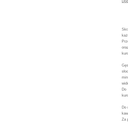
Do
Skr
każ
Prz
ora
kur
Gęs
sło
min
wid
Do 
kur
Do 
kaw
Za 