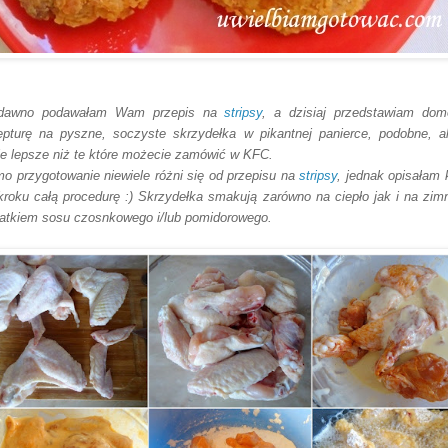
edawno podawałam Wam przepis na
stripsy
, a dzisiaj
przedstawiam
dom
epturę na pyszne, soczyste skrzyde
łka w pikantnej panierce, podobne, a
le lepsze niż te któr
e możecie zamów
ić
w KFC.
o przygotowanie niewiele różni się od
przepi
su na
stripsy
, jednak
opisałam 
kroku cał
ą p
ro
cedurę :) Skrzydełka
smakują zarówno na ciepło jak i na zim
atkiem sos
u czosnkowego i/lu
b pomi
d
orowego.