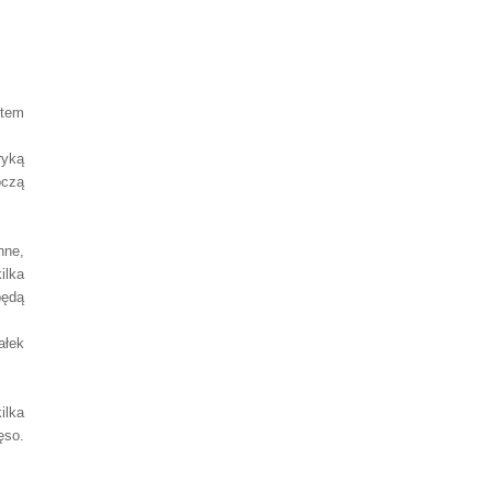
otem
ryką
oczą
nne,
ilka
będą
ałek
ilka
ęso.