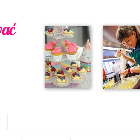
wać
w