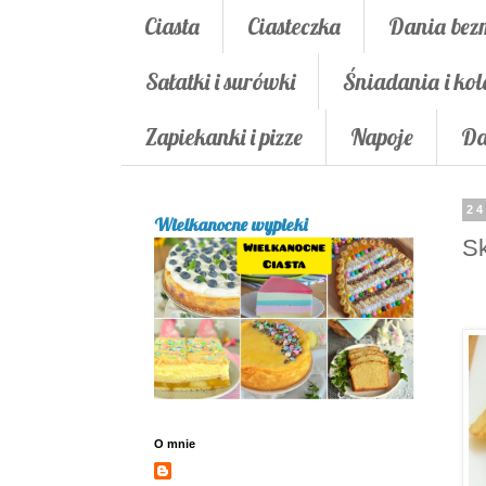
Ciasta
Ciasteczka
Dania bez
Sałatki i surówki
Śniadania i kol
Zapiekanki i pizze
Napoje
Da
24
Wielkanocne wypieki
Sk
O mnie