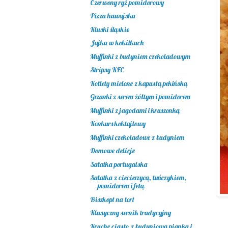
Czerwony ryż pomidorowy
Pizza hawajska
Kluski śląskie
Jajka w kokilkach
Muffinki z budyniem czekoladowym
Stripsy KFC
Kotlety mielone z kapustą pekińską
Grzanki z serem żółtym i pomidorem
Muffinki z jagodami i kruszonką
Konkurs koktajlowy
Muffinki czekoladowe z budyniem
Domowe delicje
Sałatka portugalska
Sałatka z ciecierzycą, tuńczykiem,
pomidorem i fetą
Biszkopt na tort
Klasyczny sernik tradycyjny
Kruche ciasto z budyniową pianką i