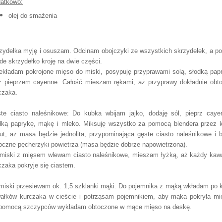
da
tkowo:
olej do smażenia
zydełka myję i osuszam. Odcinam obojczyki
ze wszystkich skrzydeł
ek
, a p
de skrzydełko kroję na dwie czę
ści.
ekładam pokrojone
mięso do miski, posypuję przyprawami solą,
słodką pap
z pieprzem cayenne. Całość mieszam rękami, aż przyprawy dokładnie obt
czaka.
te ciasto naleśnikowe: Do kubka wbi
jam jajko, dodaję sól, pieprz caye
dką
paprykę,
mąkę
i
mleko
. Miksuję wszystko za pomocą bl
endera
przez k
u
t, aż masa będzie
jednolita
, przypomina
jąca
gęste ciasto naleśnikowe
i
oczne pęch
erzyki powietrza (masa będzie dobrze na
powietrz
ona).
miski z mięsem wlewam ciasto naleśnikowe, mieszam
łyżką, aż każdy kaw
czaka
pokryje się ciastem.
miski
przesiewam ok. 1,5 szklank
i mąki. Do pojemnika z mąką wkłada
m po k
ałków kurczaka w cieście i potrz
ąsam pojemnikiem, aby mąka pokryła mi
pomocą szczy
pców wykładam obtoczone w mące mi
ęso na des
kę.