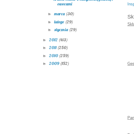
owocami
Ins
marca
(30)
►
Sk
lutego
(29)
►
Skł
stycznia
(29)
►
2012
(413)
►
2011
(250)
►
2010
(259)
►
2009
(152)
►
Gęs
P
an