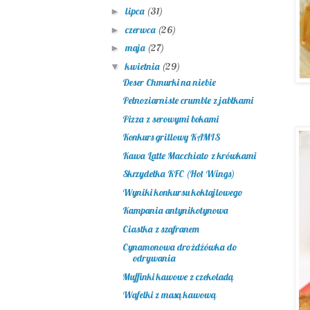
lipca
(31)
►
czerwca
(26)
►
maja
(27)
►
kwietnia
(29)
▼
Deser Chmurki na niebie
Pełnoziarniste crumble z jabłkami
Pizza z serowymi bokami
Konkurs grillowy KAMIS
Kawa Latte Macchiato z krówkami
Skrzydełka KFC (Hot Wings)
Wyniki konkursu koktajlowego
Kampania antynikotynowa
Ciastka z szafranem
Cynamonowa drożdżówka do
odrywania
Muffinki kawowe z czekoladą
Wafelki z masą kawową