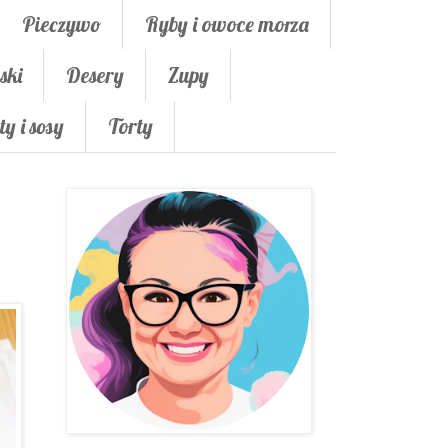
Pieczywo
Ryby i owoce morza
ski
Desery
Zupy
ty i sosy
Torty