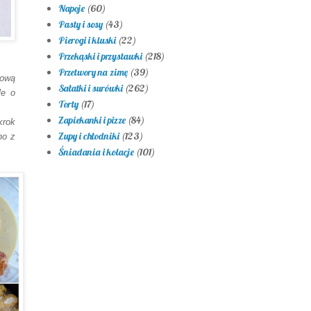
Napoje
(60)
Pasty i sosy
(43)
Pierogi i kluski
(22)
Przekąski i przystawki
(218)
Przetwory na zimę
(39)
ową
Sałatki i surówki
(262)
le o
Torty
(17)
Zapiekanki i pizze
(84)
krok
Zupy i chłodniki
(123)
no z
Śniadania i kolacje
(101)