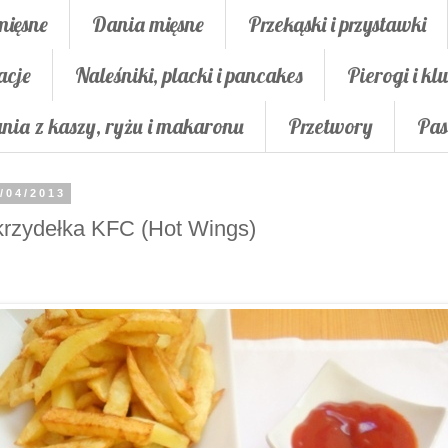
mięsne
Dania mięsne
Przekąski i przystawki
acje
Naleśniki, placki i pancakes
Pierogi i klu
nia z kaszy, ryżu i makaronu
Przetwory
Pas
/04/2013
rzydełka KFC (Hot Wings)