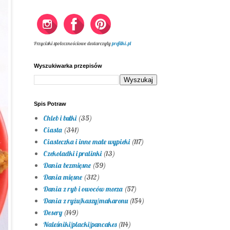
Przyciski społecznościowe dostarczyły
profilki.pl
Wyszukiwarka przepisów
Spis Potraw
Chleb i bułki
(35)
Ciasta
(341)
Ciasteczka i inne małe wypieki
(117)
Czekoladki i pralinki
(13)
Dania bezmięsne
(59)
Dania mięsne
(312)
Dania z ryb i owoców morza
(57)
Dania z ryżu/kaszy/makaronu
(154)
Desery
(149)
Naleśniki/placki/pancakes
(114)