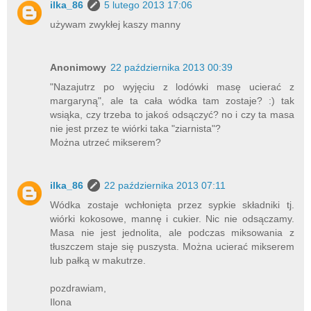
ilka_86
5 lutego 2013 17:06
używam zwykłej kaszy manny
Anonimowy
22 października 2013 00:39
"Nazajutrz po wyjęciu z lodówki masę ucierać z
margaryną", ale ta cała wódka tam zostaje? :) tak
wsiąka, czy trzeba to jakoś odsączyć? no i czy ta masa
nie jest przez te wiórki taka "ziarnista"?
Można utrzeć mikserem?
ilka_86
22 października 2013 07:11
Wódka zostaje wchłonięta przez sypkie składniki tj.
wiórki kokosowe, mannę i cukier. Nic nie odsączamy.
Masa nie jest jednolita, ale podczas miksowania z
tłuszczem staje się puszysta. Można ucierać mikserem
lub pałką w makutrze.
pozdrawiam,
Ilona