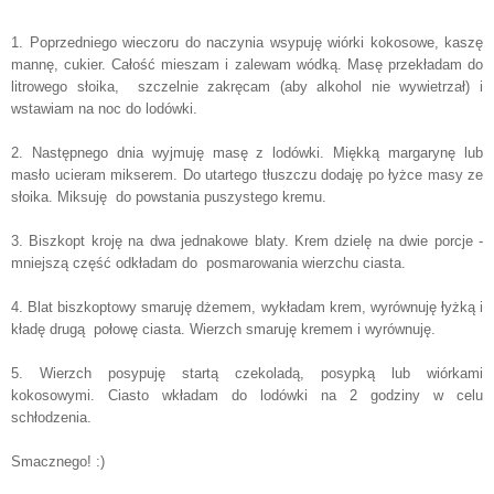
1. Poprzedniego wieczoru do naczynia wsypuję wiórki kokosowe, kaszę
mannę, cukier. Całość mieszam i zalewam wódką. Masę przekładam do
litrowego słoika, szczelnie zakręcam (aby alkohol nie wywietrzał) i
wstawiam na noc do lodówki.
2. Następnego dnia wyjmuję masę z lodówki. Miękką margarynę lub
masło ucieram mikserem. Do utartego tłuszczu dodaję po łyżce masy ze
słoika. Miksuję do powstania puszystego kremu.
3. Biszkopt kroję na dwa jednakowe blaty. Krem dzielę na dwie porcje -
mniejszą część odkładam do posmarowania wierzchu ciasta.
4. Blat biszkoptowy smaruję dżemem, wykładam krem, wyrównuję łyżką i
kładę drugą połowę ciasta. Wierzch smaruję kremem i wyrównuję.
5. Wierzch posypuję startą czekoladą, posypką lub wiórkami
kokosowymi. Ciasto wkładam do lodówki na 2 godziny w celu
schłodzenia.
Smacznego! :)