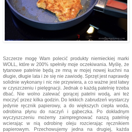
Szczerze mogę Wam polecić produkty niemieckiej marki
WOLL, które w 200% spełniły moje oczekiwania. Myślę, że
tytanowe patelnie będą ze mną w mojej nowej kuchni na
długie, długie lata i że się nie zawiodę. Sprzęt jest naprawdę
solidnie wykonany i nic nie przywiera, a co ważne jest łatwy
w czyszczeniu i pielęgnacji. Jednak o każdą patelnię trzeba
dbać. Nie wolno zalewać gorącej patelni wodą, ani też
moczyć przez kilka godzin. Do lekkich zabrudzeń wystarczy
jedynie ręcznik papierowy, a do większych ciepła woda,
odrobina płynu do naczyń i gąbeczka. Po dokładnym
wyczyszczeniu możemy zaimpregnować naszą patelnię
wcierając w nią odrobinę oleju rozcierając ręcznikiem
papierowym. Przechowujemy jedna na drugiej, każda