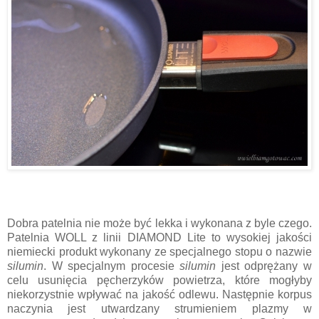
Dobra patelnia nie może być lekka i wykonana z byle czego.
Patelnia WOLL z linii DIAMOND Lite to wysokiej jakości
niemiecki produkt wykonany ze specjalnego stopu o nazwie
silumin
. W specjalnym procesie
silumin
jest odprężany w
celu usunięcia pęcherzyków powietrza, które mogłyby
niekorzystnie wpływać na jakość odlewu. Następnie korpus
naczynia jest utwardzany strumieniem plazmy w