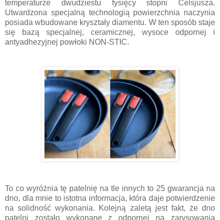
temperaturze dwudziestu tysięcy stopni Celsjusza.
Utwardzona specjalną technologią powierzchnia naczynia
posiada wbudowane kryształy diamentu. W ten sposób staje
się bazą specjalnej, ceramicznej, wysoce odpornej i
antyadhezyjnej powłoki NON-STIC.
To co wyróżnia tę patelnię na tle innych to 25 gwarancja na
dno, dla mnie to istotna informacja, która daje potwierdzenie
na solidność wykonania. Kolejną zaletą jest fakt, że dno
patelni zostało wykonane z odpornej na zarysowania