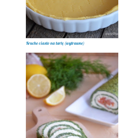
Kruche ciasto na tartę (wytrawne)