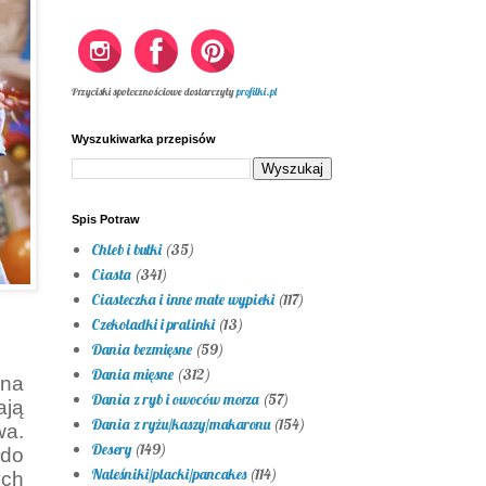
Przyciski społecznościowe dostarczyły
profilki.pl
Wyszukiwarka przepisów
Spis Potraw
Chleb i bułki
(35)
Ciasta
(341)
Ciasteczka i inne małe wypieki
(117)
Czekoladki i pralinki
(13)
Dania bezmięsne
(59)
Dania mięsne
(312)
 na
Dania z ryb i owoców morza
(57)
ją
Dania z ryżu/kaszy/makaronu
(154)
wa.
Desery
(149)
 do
Naleśniki/placki/pancakes
(114)
ych