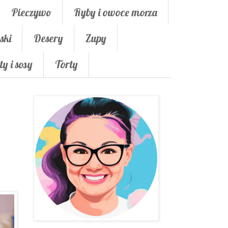
Pieczywo
Ryby i owoce morza
ski
Desery
Zupy
ty i sosy
Torty