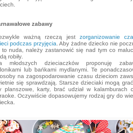
ciech.
arnawałowe zabawy
ezwykle ważną rzeczą jest
zorganizowanie cz
ieci podczas przyjęcia
. Aby żadne dziecko nie pocz
 to nuda, należy zastanowić się nad tym co malu
dą robiły.
la młodszych dzieciaczków proponuję zaba
lonikami lub bańkami mydlanymi. Te ponadczas
osoby na zagospodarowanie czasu dzieciom zaw
ietnie się sprawdzają.
Starsze dzieciaki mogą gra
y planszowe, karty, brać udział w kalamburach 
raoke. Oczywiście dopasowujemy rodzaj gry do wi
iecka.