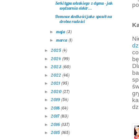
Serki typu włoskiego z dymu – jak
po
wędzarnia elektr...
Domowe słodkości jako sposób na
drobne radości
K
maja
(3)
►
Ni
marca
(1)
►
dz
2025
(4)
►
co
2024
(99)
bę
►
D
2023
(60)
►
ba
2022
(46)
►
sp
2021
(95)
►
św
2020
(27)
►
gr
ka
2019
(54)
►
dz
2018
(64)
►
2017
(113)
►
2016
(137)
►
2015
(165)
►