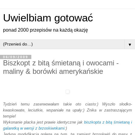
Uwielbiam gotować
ponad 2000 przepisów na każdą okazję
▼
06/09/2009
Biszkopt z bitą śmietaną i owocami -
maliny & borówki amerykańskie
Tydzień temu zaserwowałam takie oto ciasto:) Wyszło słodko-
kwaskowate, leciutkie, wspaniałe na upały:) Znika w zastraszającym
tempie!
Wykonanie placka jest prawie identyczne jak
biszkopta z bitą śmietaną i
galaretką w wersji z brzoskiwnkami
:)
Jedyna modyfikacja polega na tym, że zamiast brzoskwiń do masy z