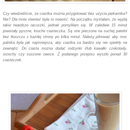
Czy wiedzieliście, że ciastka można przygotować bez użycia piekarnika?
Nie? Dla mnie również była to nowość. Na początku myślałam, że wyjdą
takie twardsze racuszki, jednak pomyliłam się. W zaledwie 15 minut
powstały pyszne, kruche ciasteczka. Są one pieczone na suchej patelni
bez tłuszczu z każdej strony po kilka minut. Należy pilnować aby moc
palnika była jak najmniejsza, aby ciastka za bardzo się nie spiekły na
zewnątrz. Do ciasta można dodać rodzynki i/lub kawałki czekolady,
orzechy czy suszone owoce. Z podanego przepisu wyszło ponad 30
ciasteczek.