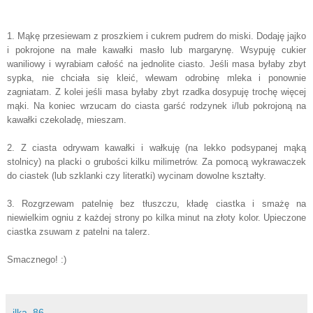
1. Mąkę przesiewam z proszkiem i cukrem pudrem do miski. Dodaję jajko
i pokrojone na małe kawałki masło lub margarynę. Wsypuję cukier
waniliowy i wyrabiam całość na jednolite ciasto. Jeśli masa byłaby zbyt
sypka, nie chciała się kleić, wlewam odrobinę mleka i ponownie
zagniatam. Z kolei jeśli masa byłaby zbyt rzadka dosypuję trochę więcej
mąki. Na koniec wrzucam do ciasta garść rodzynek i/lub pokrojoną na
kawałki czekoladę, mieszam.
2. Z ciasta odrywam kawałki i wałkuję (na lekko podsypanej mąką
stolnicy) na placki o grubości kilku milimetrów. Za pomocą wykrawaczek
do ciastek (lub szklanki czy literatki) wycinam dowolne kształty.
3. Rozgrzewam patelnię bez tłuszczu, kładę ciastka i smażę na
niewielkim ogniu z każdej strony po kilka minut na złoty kolor. Upieczone
ciastka zsuwam z patelni na talerz.
Smacznego! :)
ilka_86