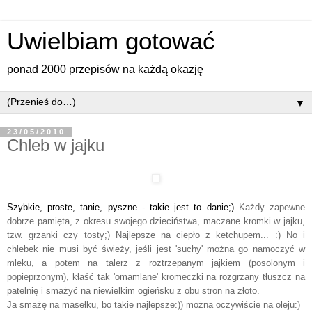
Uwielbiam gotować
ponad 2000 przepisów na każdą okazję
▼
23/05/2010
Chleb w jajku
Szybkie, proste, tanie, pyszne - takie jest to danie;)
Każdy zapewne
dobrze pamięta, z okresu swojego dzieciństwa, maczane kromki w jajku,
tzw. grzanki czy tosty;) Najlepsze na ciepło z ketchupem... :) No i
chlebek nie musi być świeży, jeśli jest 'suchy' można go namoczyć w
mleku, a potem na talerz z roztrzepanym jajkiem (posolonym i
popieprzonym), kłaść tak 'omamlane' kromeczki na rozgrzany tłuszcz na
patelnię i smażyć na niewielkim ogieńsku z obu stron na złoto.
Ja smażę na masełku, bo takie najlepsze:)) można oczywiście na oleju:)