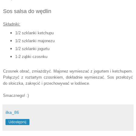
Sos salsa do wędlin
Składniki:
1/2 szklanki ketchupu
1/2 szklanki majonezu
1/2 szklanki jogurtu
1-2 ząbki czosnku
Czosnek obrać, zmiażdżyć. Majonez wymieszać z jogurtem i ketchupem.
Połączyć z roztartym czosnkiem, dokładnie wym
ieszać
. Sos prz
ełoży
ć
do s
łoiczka, zakręcić i przechowywać w lodówce.
Smacznego! :)
ilka_86
Udostępnij