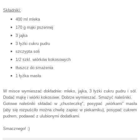
Składniki:
400 ml mleka
170 g mąki pszennej
3
jajka
3 łyżki cukru pudru
szczypta soli
1/2 szkl. wiórków kokosowych
tłuszcz do smażenia
1 łyżka masła
W misce wymieszać dokładnie: mleko, jajka, 3 łyżki cukru pudru i sól.
Dodać mąkę i wiórki kokosowe. Dobrze wymieszać. Smażyć naleśniki.
Gotowe naleśniki składać w „chusteczkę", posypać „wiórkami” masła
(aby się rozpuściło można chwilę zapiec w piekarniku), posypać cukrem
pudrem, podawać z ulubionymi dodatkami.
Smacznego! :)