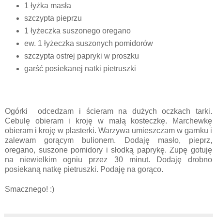
1 łyżka masła
szczypta pieprzu
1 łyżeczka suszonego oregano
ew. 1 łyżeczka suszonych pomidorów
szczypta ostrej papryki w proszku
garść posiekanej natki pietruszki
Ogórki odcedzam i ścieram na dużych oczkach tarki.
Cebulę obieram i kroję w małą kosteczkę. Marchewkę
obieram i kroję w plasterki. Warzywa umieszczam w garnku i
zalewam gorącym bulionem. Dodaję masło, pieprz,
oregano, suszone pomidory i słodką paprykę. Zupę gotuję
na niewielkim ogniu przez 30 minut. Dodaję drobno
posiekaną natkę pietruszki. Podaję na gorąco.
Smacznego! :)