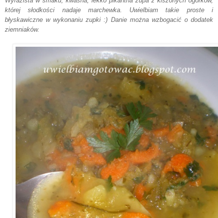
Wyrazista w smaku, kwaśna, lekko pikantna zupa z kiszonych ogórków,
której słodkości nadaje marchewka. Uwielbiam takie proste i
błyskawiczne w wykonaniu zupki :) Danie można wzbogacić o dodatek
ziemniaków.