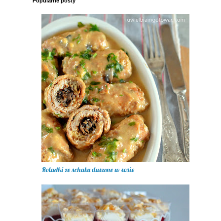
Popularne posty
Roladki ze schabu duszone w sosie