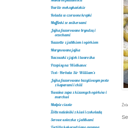
Burito meksykańskie
Rolada w czerwone kropki
Muffinki ze snikersami
Jajka faszerowane bryndzą i
orzechami
Kaszotto z jabłkiem i ogórkiem
Marynowane jajka
Kaczuszki z jajek i twarożku
Przepisy na Wielkanoc
Test: Herbata Sir William's
Jajka faszerowane bazyliowym pesto
z kaparami i chili
Kwaśna zupa z kiszonych ogórków i
marchwi
Małpie ciasto
Źró
Żółte naleśniki z kiwi i czekoladą
Se
Serowe usteczka z jabłkami
Tortilla kukurydziano-pszenna