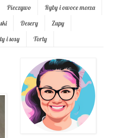
Pieczywo
Ryby i owoce morza
ski
Desery
Zupy
ty i sosy
Torty