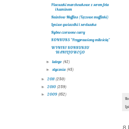
Placuszki marchewkowe z serem feta
i kuminem
Rainbow Muffins (Tęczowe muffinki)
Leniwe gwiazdki i serduszka
Rybne czerwone curry
KONKURS "Przyprawiony miłością"
WYNIKI KONKURSU
WANILIOWEGO
lutego
(42)
►
stycznia
(45)
►
2011
(250)
►
2010
(259)
►
2009
(152)
►
Il
La
8 