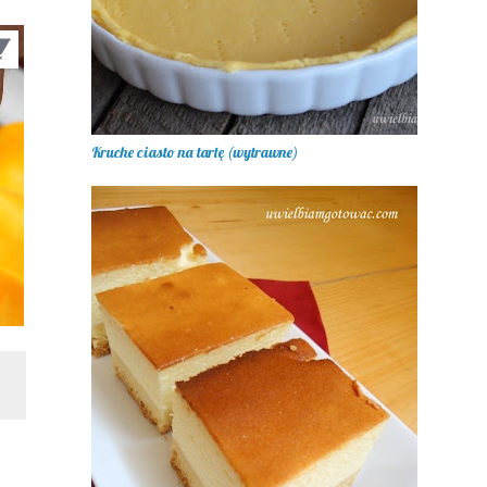
Kruche ciasto na tartę (wytrawne)