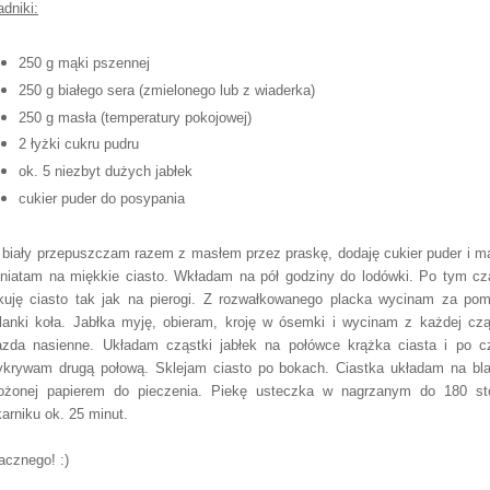
adniki:
250 g mąki pszennej
250 g białego sera (zmielonego lub z wiaderka)
250 g masła (temperatury pokojowej)
2 łyżki cukru pudru
ok. 5 niezbyt dużych jabłek
cukier puder do posypania
 biały przepuszczam razem z masłem przez praskę, dodaję cukier puder i m
niatam na miękkie ciasto. Wkładam na pół godziny do lodówki. Po tym cz
kuję ciasto tak jak na pierogi. Z rozwałkowanego placka wycinam za po
lanki koła. Jabłka myję, obieram, kroję w ósemki i wycinam z każdej czą
azda nasienne. Układam cząstki jabłek na połówce krążka ciasta i po 
ykrywam drugą połową. Sklejam ciasto po bokach. Ciastka układam na bl
ożonej papierem do pieczenia. Piekę usteczka w nagrzanym do 180 st
karniku ok. 25 minut.
cznego! :)