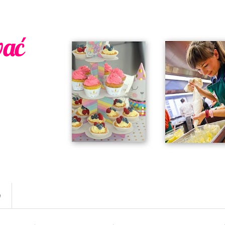
wać
w