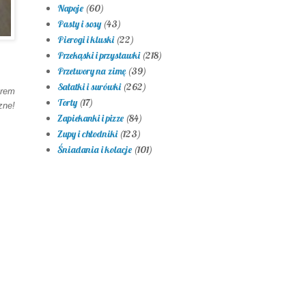
Napoje
(60)
Pasty i sosy
(43)
Pierogi i kluski
(22)
Przekąski i przystawki
(218)
Przetwory na zimę
(39)
Sałatki i surówki
(262)
krem
Torty
(17)
zne!
Zapiekanki i pizze
(84)
Zupy i chłodniki
(123)
Śniadania i kolacje
(101)