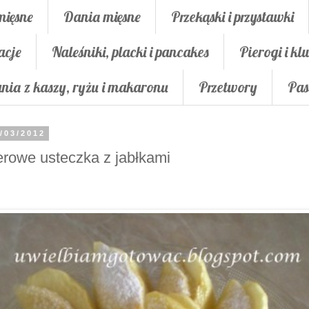
mięsne
Dania mięsne
Przekąski i przystawki
acje
Naleśniki, placki i pancakes
Pierogi i klu
nia z kaszy, ryżu i makaronu
Przetwory
Pas
/03/2012
rowe usteczka z jabłkami