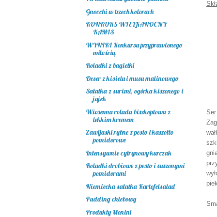
Skł
Gnocchi w trzech kolorach
KONKURS WIELKANOCNY
KAMIS
WYNIKI Konkursu przyprawionego
miłością
Roladki z bagietki
Deser z kisielu i musu malinowego
Sałatka z surimi, ogórka kiszonego i
jajek
Wiosenna rolada biszkoptowa z
Ser
lekkim kremem
Zag
Zawijaski rybne z pesto i kaszotto
wał
pomidorowe
szk
Intensywnie cytrynowy kurczak
gni
prz
Roladki drobiowe z pesto i suszonymi
pomidorami
wył
pie
Niemiecka sałatka Kartofelsalad
Pudding chlebowy
Sma
Produkty Monini