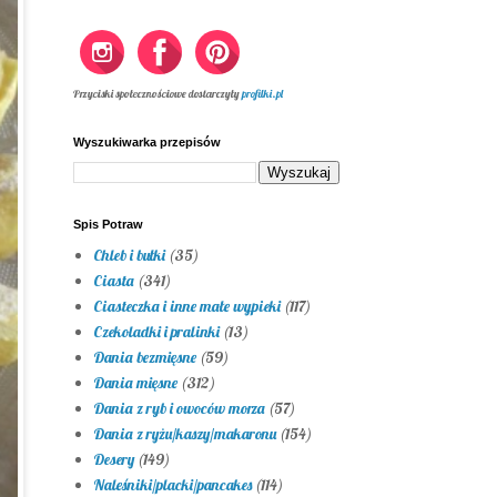
Przyciski społecznościowe dostarczyły
profilki.pl
Wyszukiwarka przepisów
Spis Potraw
Chleb i bułki
(35)
Ciasta
(341)
Ciasteczka i inne małe wypieki
(117)
Czekoladki i pralinki
(13)
Dania bezmięsne
(59)
Dania mięsne
(312)
Dania z ryb i owoców morza
(57)
Dania z ryżu/kaszy/makaronu
(154)
Desery
(149)
Naleśniki/placki/pancakes
(114)