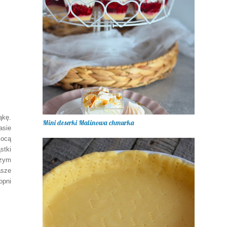
ąkę.
Mini deserki Malinowa chmurka
asie
mocą
stki
czym
asze
opni