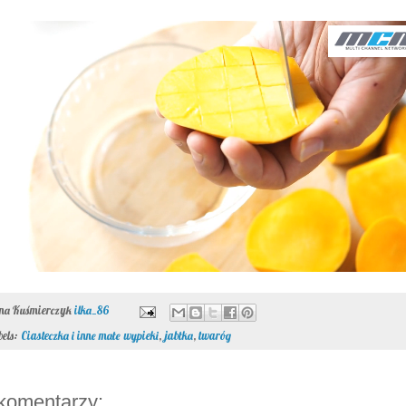
ona Kuśmierczyk
ilka_86
bels:
Ciasteczka i inne małe wypieki
,
jabłka
,
twaróg
komentarzy: