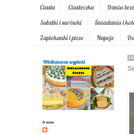
Ciasta
Ciasteczka
Dania bez
Sałatki i surówki
Śniadania i kol
Zapiekanki i pizze
Napoje
Da
16
Wielkanocne wypieki
Se
O mnie