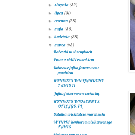
sierpnia
(32)
►
lipca
(31)
►
czerwca
(28)
►
maja
(30)
►
kwietnia
(38)
►
marca
(43)
▼
Babeczki w skorupkach
Penne z chili i czosnkiem
Kolorowe jajka faszerowane
pasztetem
KONKURS WIELKANOCNY
KAMIS II
Jajka faszerowane rzeżuchą
KONKURS WIOSENNY Z
OKLEJGO.PL
Sałatka w kształcie marchewki
WYNIKI Konkursu wielkanocnego
KAMIS
Makaron puttanesca