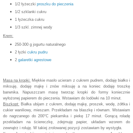
1/2 łyżeczki
proszku do pieczenia
1/2 szklanki cukru
1 łyżeczka cukru
1/3 szkl. zimnej wody
Krem:
250-300 g jogurtu naturalnego
2 łyżki
cukru pudru
2
galaretki agrestowe
Masa na kropki:
Miękkie masło ucieram z cukrem pudrem, dodaję białko i
miksuję, dodaję mąkę i znów miksuję a na koniec dodaję troszkę
barwnika. Napuszczam masę tworząc kropki do formy koniecznie
wyłożonej papierem do pieczenia. Wstawiam do lodówki na 10 minut.
Biszkopt:
Białka ubijam z cukrem, dodaję mąkę, proszek, wodę, żółtka i
cukier waniliowy, mieszam. Przekładam na blaszkę i równam. Wstawiam
do nagrzanego do 200°C piekarnika i piekę 17 minut. Gorącą roladę
przekładam na ściereczkę, zdejmuję papier, układam wzorem do
zewnątrz i roluję. W takiej zrolowanej pozycji zostawiam by wystygła.