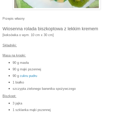
Przepis własny
Wiosenna rolada biszkoptowa z lekkim kremem
[keksówka o wym. 10 cm x 30 cm]
Składniki:
Masa na kropki:
90 g masła
90 g mąki pszennej
90 g
cukru pudru
1 białko
szczypta zielonego barwnika spożywczego
Biszkopt:
3 jajka
1 szklanka mąki pszennej