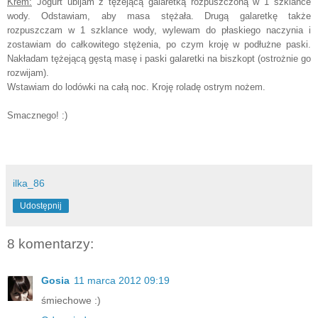
Krem:
Jogurt ubijam z tężejącą galaretką rozpuszczoną w 1 szklance
wody. Odstawiam, aby masa stężała. Drugą galaretkę także
rozpuszczam w 1 szklance wody, wylewam do płaskiego naczynia i
zostawiam do całkowitego stężenia, po czym kroję w podłużne paski.
Nakładam tężejącą gęstą masę i paski galaretki na biszkopt (ostrożnie go
rozwijam).
Wstawiam do lodówki na całą noc. Kroję roladę ostrym nożem.
Smacznego! :)
ilka_86
Udostępnij
8 komentarzy:
Gosia
11 marca 2012 09:19
śmiechowe :)